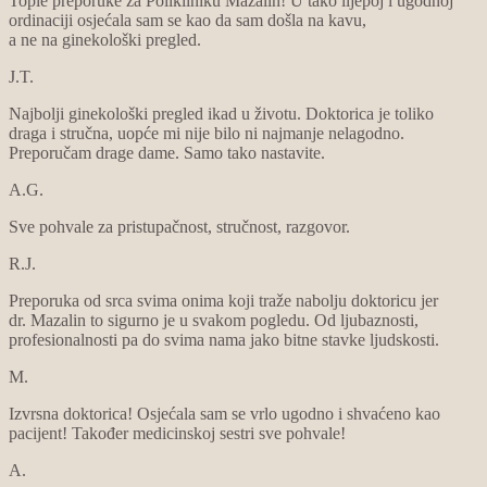
Tople preporuke za Polikliniku Mazalin! U tako lijepoj i ugodnoj
ordinaciji osjećala sam se kao da sam došla na kavu,
a ne na ginekološki pregled.
J.T.
Najbolji ginekološki pregled ikad u životu. Doktorica je toliko
draga i stručna, uopće mi nije bilo ni najmanje nelagodno.
Preporučam drage dame. Samo tako nastavite.
A.G.
Sve pohvale za pristupačnost, stručnost, razgovor.
R.J.
Preporuka od srca svima onima koji traže nabolju doktoricu jer
dr. Mazalin to sigurno je u svakom pogledu. Od ljubaznosti,
profesionalnosti pa do svima nama jako bitne stavke ljudskosti.
M.
Izvrsna doktorica! Osjećala sam se vrlo ugodno i shvaćeno kao
pacijent! Također medicinskoj sestri sve pohvale!
A.