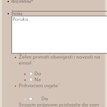
Broj telefona
*
Poruka
Želim primati obavijesti i novosti na
email.
*
Da
Ne
Prihvaćam uvjete
*
Da
Svojom prijavom pristajete da vam