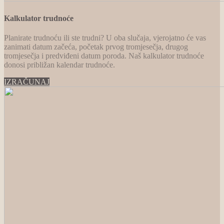
Kalkulator trudnoće
Planirate trudnoću ili ste trudni? U oba slučaja, vjerojatno će vas
zanimati datum začeća, početak prvog tromjesečja, drugog
tromjesečja i predviđeni datum poroda. Naš kalkulator trudnoće
donosi približan kalendar trudnoće.
IZRAČUNAJ