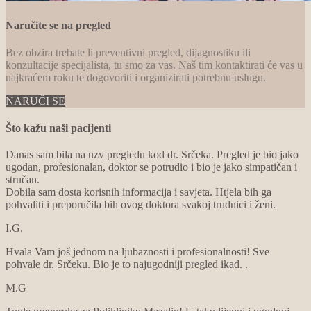
Naručite se na pregled
Bez obzira trebate li preventivni pregled, dijagnostiku ili
konzultacije specijalista, tu smo za vas. Naš tim kontaktirati će vas u
najkraćem roku te dogovoriti i organizirati potrebnu uslugu.
NARUČI SE
Što kažu naši pacijenti
Danas sam bila na uzv pregledu kod dr. Srčeka. Pregled je bio jako
ugodan, profesionalan, doktor se potrudio i bio je jako simpatičan i
stručan.
Dobila sam dosta korisnih informacija i savjeta. Htjela bih ga
pohvaliti i preporučila bih ovog doktora svakoj trudnici i ženi.
I.G.
Hvala Vam još jednom na ljubaznosti i profesionalnosti! Sve
pohvale dr. Srčeku. Bio je to najugodniji pregled ikad. .
M.G