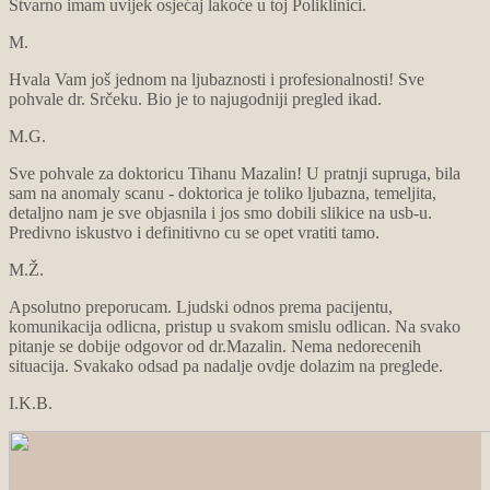
Stvarno imam uvijek osjećaj lakoće u toj Poliklinici.
M.
Hvala Vam još jednom na ljubaznosti i profesionalnosti! Sve
pohvale dr. Srčeku. Bio je to najugodniji pregled ikad.
M.G.
Sve pohvale za doktoricu Tihanu Mazalin! U pratnji supruga, bila
sam na anomaly scanu - doktorica je toliko ljubazna, temeljita,
detaljno nam je sve objasnila i jos smo dobili slikice na usb-u.
Predivno iskustvo i definitivno cu se opet vratiti tamo.
M.Ž.
Apsolutno preporucam. Ljudski odnos prema pacijentu,
komunikacija odlicna, pristup u svakom smislu odlican. Na svako
pitanje se dobije odgovor od dr.Mazalin. Nema nedorecenih
situacija. Svakako odsad pa nadalje ovdje dolazim na preglede.
I.K.B.