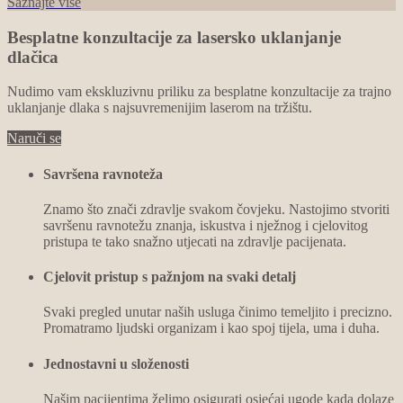
Saznajte više
Besplatne konzultacije za lasersko uklanjanje
dlačica
Nudimo vam ekskluzivnu priliku za besplatne konzultacije za trajno
uklanjanje dlaka s najsuvremenijim laserom na tržištu.
Naruči se
Savršena ravnoteža
Znamo što znači zdravlje svakom čovjeku. Nastojimo stvoriti
savršenu ravnotežu znanja, iskustva i nježnog i cjelovitog
pristupa te tako snažno utjecati na zdravlje pacijenata.
Cjelovit pristup s pažnjom na svaki detalj
Svaki pregled unutar naših usluga činimo temeljito i precizno.
Promatramo ljudski organizam i kao spoj tijela, uma i duha.
Jednostavni u složenosti
Našim pacijentima želimo osigurati osjećaj ugode kada dolaze