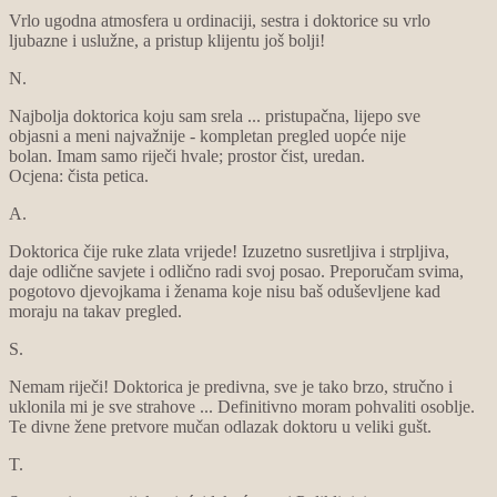
Vrlo ugodna atmosfera u ordinaciji, sestra i doktorice su vrlo
ljubazne i uslužne, a pristup klijentu još bolji!
N.
Najbolja doktorica koju sam srela ... pristupačna, lijepo sve
objasni a meni najvažnije - kompletan pregled uopće nije
bolan. Imam samo riječi hvale; prostor čist, uredan.
Ocjena: čista petica.
A.
Doktorica čije ruke zlata vrijede! Izuzetno susretljiva i strpljiva,
daje odlične savjete i odlično radi svoj posao. Preporučam svima,
pogotovo djevojkama i ženama koje nisu baš oduševljene kad
moraju na takav pregled.
S.
Nemam riječi! Doktorica je predivna, sve je tako brzo, stručno i
uklonila mi je sve strahove ... Definitivno moram pohvaliti osoblje.
Te divne žene pretvore mučan odlazak doktoru u veliki gušt.
T.