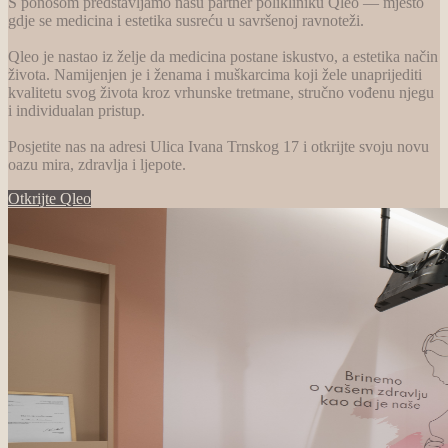
S ponosom predstavljamo našu partner polikliniku Qleo — mjesto
gdje se medicina i estetika susreću u savršenoj ravnoteži.
Qleo je nastao iz želje da medicina postane iskustvo, a estetika način
života. Namijenjen je i ženama i muškarcima koji žele unaprijediti
kvalitetu svog života kroz vrhunske tretmane, stručno vođenu njegu
i individualan pristup.
Posjetite nas na adresi Ulica Ivana Trnskog 17 i otkrijte svoju novu
oazu mira, zdravlja i ljepote.
Otkrijte Qleo