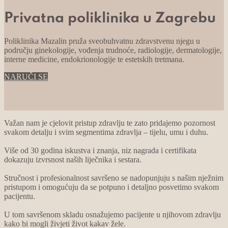
Privatna poliklinika u Zagrebu
Poliklinika Mazalin pruža sveobuhvatnu zdravstvenu njegu u
području ginekologije, vođenja trudnoće, radiologije, dermatologije,
interne medicine, endokrionologije te estetskih tretmana.
NARUČI SE
Važan nam je cjelovit pristup zdravlju te zato pridajemo pozornost
svakom detalju i svim segmentima zdravlja – tijelu, umu i duhu.
Više od 30 godina iskustva i znanja, niz nagrada i certifikata
dokazuju izvrsnost naših liječnika i sestara.
Stručnost i profesionalnost savršeno se nadopunjuju s našim nježnim
pristupom i omogućuju da se potpuno i detaljno posvetimo svakom
pacijentu.
U tom savršenom skladu osnažujemo pacijente u njihovom zdravlju
kako bi mogli živjeti život kakav žele.