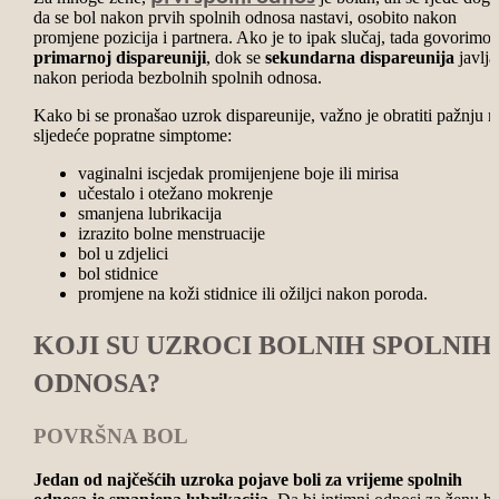
da se bol nakon prvih spolnih odnosa nastavi, osobito nakon
promjene pozicija i partnera. Ako je to ipak slučaj, tada govorimo 
primarnoj dispareuniji
, dok se
sekundarna dispareunija
javlja
nakon perioda bezbolnih spolnih odnosa.
Kako bi se pronašao uzrok dispareunije, važno je obratiti pažnju n
sljedeće popratne simptome:
vaginalni iscjedak promijenjene boje ili mirisa
učestalo i otežano mokrenje
smanjena lubrikacija
izrazito bolne menstruacije
bol u zdjelici
bol stidnice
promjene na koži stidnice ili ožiljci nakon poroda.
KOJI SU UZROCI BOLNIH SPOLNIH
ODNOSA?
POVRŠNA BOL
Jedan od najčešćih uzroka pojave boli za vrijeme spolnih