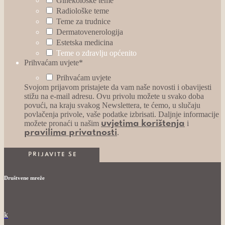
Ginekološke teme
Radiološke teme
Teme za trudnice
Dermatovenerologija
Estetska medicina
Teme o zdravlju općenito
Prihvaćam uvjete
*
Prihvaćam uvjete
Svojom prijavom pristajete da vam naše novosti i obavijesti
stižu na e-mail adresu. Ovu privolu možete u svako doba
povući, na kraju svakog Newslettera, te ćemo, u slučaju
povlačenja privole, vaše podatke izbrisati. Daljnje informacije
možete pronaći u našim
i
uvjetima korištenja
.
pravilima privatnosti
Društvene mreže
k