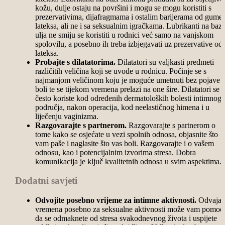
kožu, dulje ostaju na površini i mogu se mogu koristiti s
prezervativima, dijafragmama i ostalim barijerama od gume 
lateksa, ali ne i sa seksualnim igračkama. Lubrikanti na bazi
ulja ne smiju se koristiti u rodnici već samo na vanjskom
spolovilu, a posebno ih treba izbjegavati uz prezervative od
lateksa.
Probajte s dilatatorima.
Dilatatori su valjkasti predmeti
različitih veličina koji se uvode u rodnicu. Počinje se s
najmanjom veličinom koju je moguće umetnuti bez pojave
boli te se tijekom vremena prelazi na one šire. Dilatatori se
često koriste kod određenih dermatoloških bolesti intimnog
područja, nakon operacija, kod neelastičnog himena i u
liječenju vaginizma.
Razgovarajte s partnerom.
Razgovarajte s partnerom o
tome kako se osjećate u vezi spolnih odnosa, objasnite što
vam paše i naglasite što vas boli. Razgovarajte i o vašem
odnosu, kao i potencijalnim izvorima stresa. Dobra
komunikacija je ključ kvalitetnih odnosa u svim aspektima.
Dodatni savjeti
Odvojite posebno vrijeme za intimne aktivnosti.
Odvajan
vremena posebno za seksualne aktivnosti može vam pomoć
da se odmaknete od stresa svakodnevnog života i uspijete