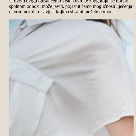
U ovom blogu opisat ćemo vrste i uzroke zbog kojih se bol pri
spolnom odnosu može javiti, pojasnit ćemo mogućnosti liječenja t
navesti nekoliko savjeta kojima si sami možete pomoći.