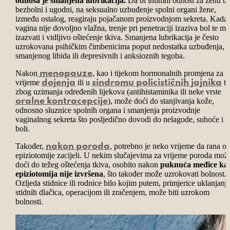
odnosa je smanjena lubrikacija.
Da bi intimni odnosi za ženu bil
bezbolni i ugodni, na seksualno uzbuđenje spolni organi žene,
između ostalog, reagiraju pojačanom proizvodnjom sekreta. Kada
vagina nije dovoljno vlažna, trenje pri penetraciji izaziva bol te m
izazvati i vidljivo oštećenje tkiva. Smanjena lubrikacija je često
uzrokovana psihičkim čimbenicima poput nedostatka uzbuđenja,
smanjenog libida ili depresivnih i anksioznih tegoba.
Nakon
, kao i tijekom hormonalnih promjena za
menopauze
vrijeme
ili u
te
dojenja
sindromu policističnih jajnika
zbog uzimanja određenih lijekova (antihistaminika ili neke vrste
), može doći do stanjivanja kože,
oralne kontracepcije
odnosno sluznice spolnih organa i smanjenja proizvodnje
vaginalnog sekreta što posljedično dovodi do nelagode, suhoće i
boli.
Također,
, potrebno je neko vrijeme da rana o
nakon poroda
epiziotomije zacijeli. U nekim slučajevima za vrijeme poroda mož
doći do težeg oštećenja tkiva, osobito nakon
puknuća međice ka
epiziotomija nije izvršena
, što također može uzrokovati bolnost.
Ozljeda stidnice ili rodnice bilo kojim putem, primjerice uklanjan
stidnih dlačica, operacijom ili zračenjem, može biti uzrokom
bolnosti.