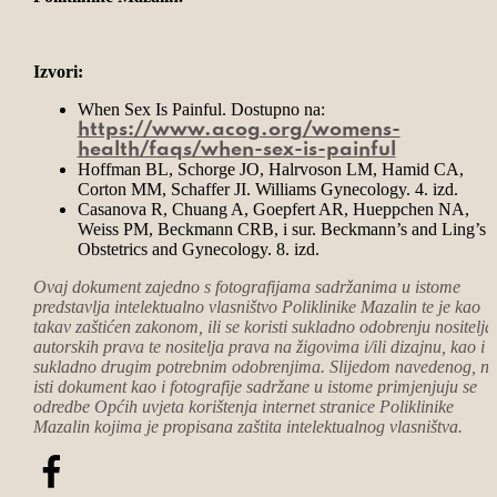
Izvori:
When Sex Is Painful. Dostupno na:
https://www.acog.org/womens-
health/faqs/when-sex-is-painful
Hoffman BL, Schorge JO, Halrvoson LM, Hamid CA,
Corton MM, Schaffer JI. Williams Gynecology. 4. izd.
Casanova R, Chuang A, Goepfert AR, Hueppchen NA,
Weiss PM, Beckmann CRB, i sur. Beckmann’s and Ling’s
Obstetrics and Gynecology. 8. izd.
Ovaj dokument zajedno s fotografijama sadržanima u istome
predstavlja intelektualno vlasništvo Poliklinike Mazalin te je kao
takav zaštićen zakonom, ili se koristi sukladno odobrenju nositelja
autorskih prava te nositelja prava na žigovima i/ili dizajnu, kao i
sukladno drugim potrebnim odobrenjima. Slijedom navedenog, n
isti dokument kao i fotografije sadržane u istome primjenjuju se
odredbe Općih uvjeta korištenja internet stranice Poliklinike
Mazalin kojima je propisana zaštita intelektualnog vlasništva.