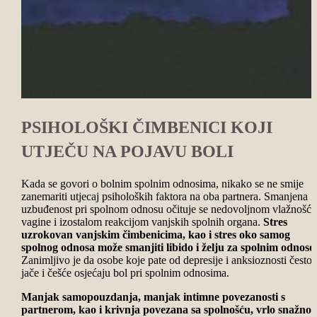
PSIHOLOŠKI ČIMBENICI KOJI
UTJEČU NA POJAVU BOLI
Kada se govori o bolnim spolnim odnosima, nikako se ne smije
zanemariti utjecaj psiholoških faktora na oba partnera. Smanjena
uzbuđenost pri spolnom odnosu očituje se nedovoljnom vlažnošću
vagine i izostalom reakcijom vanjskih spolnih organa.
Stres
uzrokovan vanjskim čimbenicima, kao i stres oko samog
spolnog odnosa može smanjiti libido i želju za spolnim odnoso
Zanimljivo je da osobe koje pate od depresije i anksioznosti često
jače i češće osjećaju bol pri spolnim odnosima.
Manjak samopouzdanja, manjak intimne povezanosti s
partnerom, kao i krivnja povezana sa spolnošću, vrlo snažno