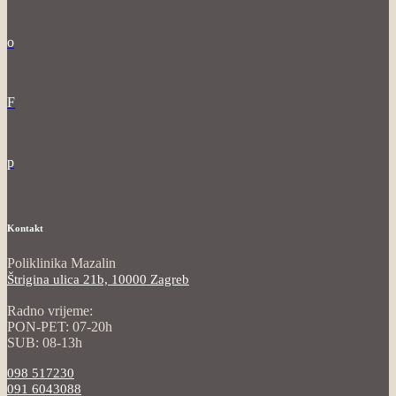
o
F
p
Kontakt
Poliklinika Mazalin
Štrigina ulica 21b, 10000 Zagreb
Radno vrijeme:
PON-PET: 07-20h
SUB: 08-13h
098 517230
091 6043088