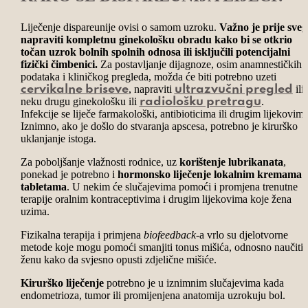
Liječenje dispareunije ovisi o samom uzroku.
Važno je prije sveg
napraviti kompletnu ginekološku obradu kako bi se otkrio
točan uzrok bolnih spolnih odnosa ili isključili potencijalni
fizički čimbenici.
Za postavljanje dijagnoze, osim anamnestičkih
podataka i kliničkog pregleda, možda će biti potrebno uzeti
, napraviti
ili
cervikalne briseve
ultrazvučni pregled
neku drugu ginekološku ili
.
radiološku pretragu
Infekcije se liječe farmakološki, antibioticima ili drugim lijekovima
Iznimno, ako je došlo do stvaranja apscesa, potrebno je kirurško
uklanjanje istoga.
Za poboljšanje vlažnosti rodnice, uz
korištenje lubrikanata
,
ponekad je potrebno i
hormonsko liječenje lokalnim kremama il
tabletama
. U nekim će slučajevima pomoći i promjena trenutne
terapije oralnim kontraceptivima i drugim lijekovima koje žena
uzima.
Fizikalna terapija i primjena
biofeedback
-a vrlo su djelotvorne
metode koje mogu pomoći smanjiti tonus mišića, odnosno naučiti
ženu kako da svjesno opusti zdjelične mišiće.
Kirurško liječenje
potrebno je u iznimnim slučajevima kada
endometrioza, tumor ili promijenjena anatomija uzrokuju bol.