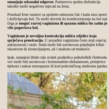
smanjuju seksualni odgovor.
Partnerova spolna disfunkcija
također može negativno utjecati na ženu.
Ponekad žene nastave sa spolnim odnosom čak i kada nisu sprem
i doživljavaju bol. To može dovesti do kondicioniranja na bol nak
čega je
moguć razvoj vaginizma ili spazma mišića što zatim još
više pogoršava bol.
Vaginizam
je nevoljna kontrakcija mišića zdjelice koja
sprječava penetraciju.
U pozadini vaginizma često stoji osjećaj
anksioznosti i strah. Strah može biti uzrokovan prijašnjim lošim
iskustvom ili zlostavljanjem, ali i strahom od trudnoće.
Ipak, smanjeni libido nije uvijek posljedica psiholoških čimbenika,
već može biti uzrokovan i hormonalnim disbalansom, primjerice
tijekom i nakon menopauze ili kod policističnog sindroma jajnika.