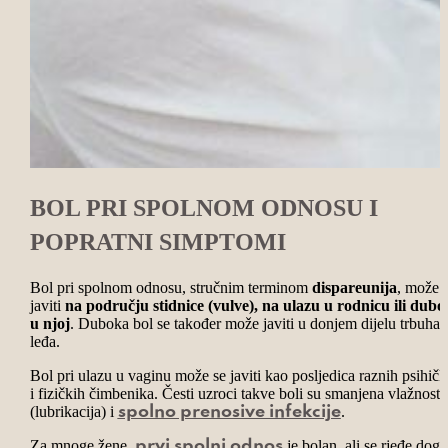
BOL PRI SPOLNOM ODNOSU I
POPRATNI SIMPTOMI
Bol pri spolnom odnosu, stručnim terminom
dispareunija
, može 
javiti
na području stidnice (vulve), na ulazu u rodnicu ili dub
u njoj
. Duboka bol se također može javiti u donjem dijelu trbuha i
leđa.
Bol pri ulazu u vaginu može se javiti kao posljedica raznih psihičk
i fizičkih čimbenika. Česti uzroci takve boli su smanjena vlažnost
(lubrikacija) i
.
spolno prenosive infekcije
Za mnoge žene,
je bolan, ali se rjeđe dog
prvi spolni odnos