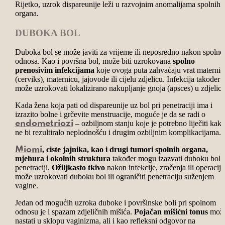
Rijetko, uzrok dispareunije leži u razvojnim anomalijama spolnih
organa.
DUBOKA BOL
Duboka bol se može javiti za vrijeme ili neposredno nakon spolno
odnosa. Kao i površna bol, može biti uzrokovana
spolno
prenosivim infekcijama
koje ovoga puta zahvaćaju vrat maternic
(cerviks), maternicu, jajovode ili cijelu zdjelicu. Infekcija također
može uzrokovati lokalizirano nakupljanje gnoja (apsces) u zdjelici
Kada žena koja pati od dispareunije uz bol pri penetraciji ima i
izrazito bolne i grčevite menstruacije, moguće je da se radi o
– ozbiljnom stanju koje je potrebno liječiti kak
endometriozi
ne bi rezultiralo neplodnošću i drugim ozbiljnim komplikacijama.
, ciste jajnika, kao i drugi tumori spolnih organa,
Miomi
mjehura i okolnih struktura
također mogu izazvati duboku bol p
penetraciji.
Ožiljkasto tkivo
nakon infekcije, zračenja ili operacije
može uzrokovati duboku bol ili ograničiti penetraciju suženjem
vagine.
Jedan od mogućih uzroka duboke i površinske boli pri spolnom
odnosu je i spazam zdjeličnih mišića.
Pojačan mišićni tonus
mož
nastati u sklopu vaginizma, ali i kao refleksni odgovor na