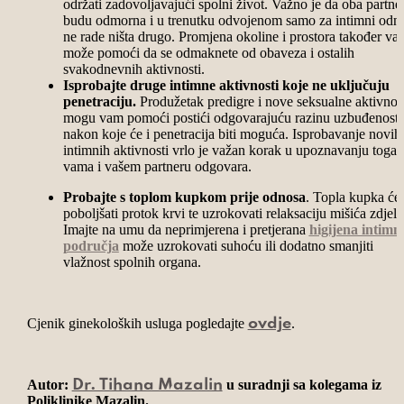
održati zadovoljavajući spolni život. Važno je da oba partne
budu odmorna i u trenutku odvojenom samo za intimni odn
ne rade ništa drugo. Promjena okoline i prostora također va
može pomoći da se odmaknete od obaveza i ostalih
svakodnevnih aktivnosti.
Isprobajte druge intimne aktivnosti koje ne uključuju
penetraciju.
Produžetak predigre i nove seksualne aktivnos
mogu vam pomoći postići odgovarajuću razinu uzbuđenosti
nakon koje će i penetracija biti moguća. Isprobavanje novih
intimnih aktivnosti vrlo je važan korak u upoznavanju toga 
vama i vašem partneru odgovara.
Probajte s toplom kupkom prije odnosa
. Topla kupka će
poboljšati protok krvi te uzrokovati relaksaciju mišića zdjeli
Imajte na umu da neprimjerena i pretjerana
higijena intimn
područja
može uzrokovati suhoću ili dodatno smanjiti
vlažnost spolnih organa.
Cjenik ginekoloških usluga pogledajte
.
ovdje
Autor:
u suradnji sa kolegama iz
Dr. Tihana Mazalin
Poliklinike Mazalin.