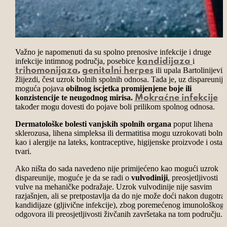
Važno je napomenuti da su spolno prenosive infekcije i druge
infekcije intimnog područja, posebice
i
kandidijaza
,
ili upala Bartolinijevih
trihomonijaza
genitalni herpes
žlijezdi, čest uzrok bolnih spolnih odnosa. Tada je, uz dispareuniju
moguća pojava
obilnog iscjetka promijenjene boje ili
konzistencije te neugodnog mirisa.
Mokraćne infekcije
također mogu dovesti do pojave boli prilikom spolnog odnosa.
Dermatološke bolesti vanjskih spolnih organa
poput lihena
sklerozusa, lihena simpleksa ili dermatitisa mogu uzrokovati bolno
kao i alergije na lateks, kontraceptive, higijenske proizvode i ostal
tvari.
Ako ništa do sada navedeno nije primijećeno kao mogući uzrok
dispareunije, moguće je da se radi o
vulvodiniji
, preosjetljivosti
vulve na mehaničke podražaje. Uzrok vulvodinije nije sasvim
razjašnjen, ali se pretpostavlja da do nje može doći nakon dugotra
kandidijaze (gljivične infekcije), zbog poremećenog imunološkog
odgovora ili preosjetljivosti živčanih završetaka na tom području.