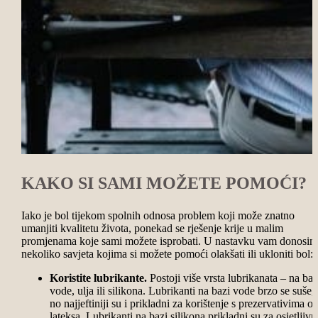
KAKO SI SAMI MOŽETE POMOĆI?
Iako je bol tijekom spolnih odnosa problem koji može znatno
umanjiti kvalitetu života, ponekad se rješenje krije u malim
promjenama koje sami možete isprobati. U nastavku vam donosi
nekoliko savjeta kojima si možete pomoći olakšati ili ukloniti bol:
Koristite lubrikante.
Postoji više vrsta lubrikanata – na baz
vode, ulja ili silikona. Lubrikanti na bazi vode brzo se suše,
no najjeftiniji su i prikladni za korištenje s prezervativima o
lateksa. Lubrikanti na bazi silikona prikladni su za osjetljivu