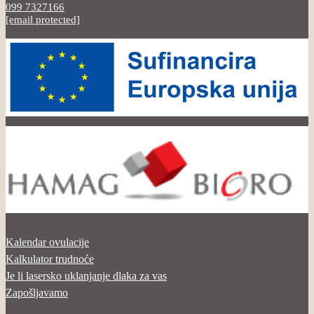
099 7327166
[email protected]
Kalendar ovulacije
Kalkulator trudnoće
Je li lasersko uklanjanje dlaka za vas
Zapošljavamo