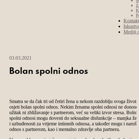
M
Z
K
P
Kontak
Iskustv
Mediji 
03.03.2021
Bolan spolni odnos
Smatra se da čak tri od četiri žena u nekom razdoblju svoga života
osjeti bolan spolni odnos. Nekim ženama spolni odnosi ne donose
užitak ni zbližavanje s partnerom, već su veliki izvor stresa. Bolni
spolni odnosi mogu dovesti do seksualne disfunkcije – manjka žel
i uzbuđenosti za vrijeme intimnih odnosa, a također mogu i narušit
odnos s partnerom, kao i mentalno zdravlje oba partnera.