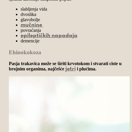
slabljenja vida
dvoslika
glavobolje
mučnine
povraćanja
epileptičkih napadaja
demencije
Ehinokokoza
Pasja trakavica može se širiti krvotokom i stvarati ciste u
brojnim organima, najčešće
i plućima.
jetri