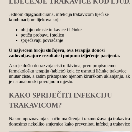
LIJEČENJE TRAKAVICE KOD LJUD
Jednom dijagnosticirana, infekcija trakavicom liječi se
kombinacijom lijekova koji:
ubijaju odrasle trakavice i ličinke
potiču probavu i stolicu
sprječavaju povraćanje
U najvećem broju slučajeva, ova terapija donosi
zadovoljavajuće rezultate i potpuno izlječenje pacijenta.
Ako je došlo do razvoja cisti u tkivima, prvo propisujemo
farmakološku terapiju (tablete) koja će usmrtiti ličinke trakavice
unutar ciste, a zatim pristupamo njenom kirurškom uklanjanju, ak
je na anatomski povoljnom mjestu.
KAKO SPRIJEČITI INFEKCIJU
TRAKAVICOM?
Nakon upoznavanja s načinima širenja i razmnožavanja trakavica,
donosimo nekoliko smjernica kako prevenirati infekciju trakavico