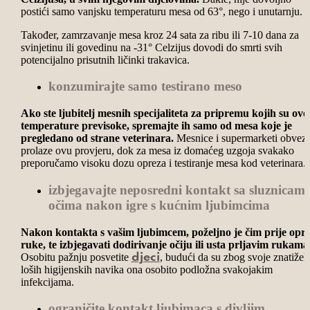
postići samo vanjsku temperaturu mesa od 63°, nego i unutarnju.
Također, zamrzavanje mesa kroz 24 sata za ribu ili 7-10 dana za
svinjetinu ili govedinu na -31° Celzijus dovodi do smrti svih
potencijalno prisutnih ličinki trakavica.
konzumirajte samo testirano meso
Ako ste ljubitelj mesnih specijaliteta za pripremu kojih su ove
temperature previsoke, spremajte ih samo od mesa koje je
pregledano od strane veterinara.
Mesnice i supermarketi obvez
prolaze ovu provjeru, dok za mesa iz domaćeg uzgoja svakako
preporučamo visoku dozu opreza i testiranje mesa kod veterinara.
izbjegavajte neposredni kontakt sa sluznicama
očima nakon igre s kućnim ljubimcima
Nakon kontakta s vašim ljubimcem, poželjno je čim prije opra
ruke, te izbjegavati dodirivanje očiju ili usta prljavim rukama
Osobitu pažnju posvetite
, budući da su zbog svoje znatiželj
djeci
loših higijenskih navika ona osobito podložna svakojakim
infekcijama.
ograničite kontakt ljubimaca s divljim