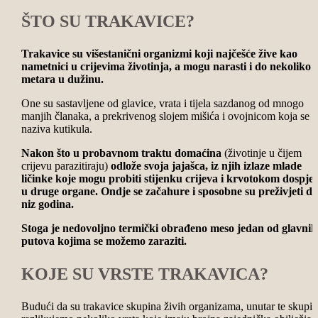
ŠTO SU TRAKAVICE?
Trakavice su višestanični organizmi koji najčešće žive kao
nametnici u crijevima životinja, a mogu narasti i do nekoliko
metara u dužinu.
One su sastavljene od glavice, vrata i tijela sazdanog od mnogo
manjih članaka, a prekrivenog slojem mišića i ovojnicom koja se
naziva kutikula.
Nakon što u probavnom traktu domaćina
(životinje u čijem
crijevu parazitiraju)
odlože svoja jajašca, iz njih izlaze mlade
ličinke koje mogu probiti stijenku crijeva i krvotokom dospjet
u druge organe.
Ondje se začahure i sposobne su preživjeti du
niz godina.
Stoga je nedovoljno termički obrađeno meso jedan od glavnih
putova kojima se možemo zaraziti.
KOJE SU VRSTE TRAKAVICA?
Budući da su trakavice skupina živih organizama, unutar te skupi