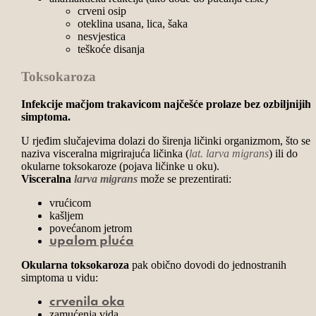
crveni osip
oteklina usana, lica, šaka
nesvjestica
teškoće disanja
Toksokaroza
Infekcije mačjom trakavicom najčešće prolaze bez ozbiljnijih
simptoma.
U rjeđim slučajevima dolazi do širenja ličinki organizmom, što se
naziva visceralna migrirajuća ličinka (
lat. larva migrans
) ili do
okularne toksokaroze (pojava ličinke u oku).
Visceralna
larva migrans
može se prezentirati:
vrućicom
kašljem
povećanom jetrom
upalom pluća
Okularna toksokaroza
pak obično dovodi do jednostranih
simptoma u vidu:
crvenila oka
zamućenja vida