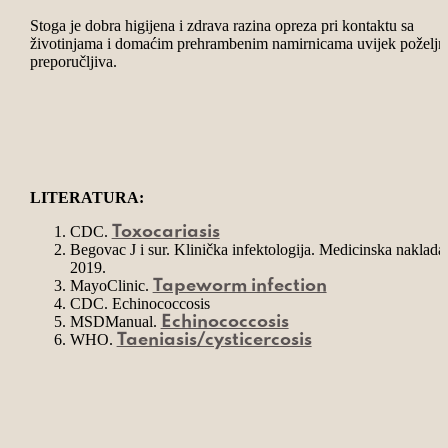
Stoga je dobra higijena i zdrava razina opreza pri kontaktu sa
životinjama i domaćim prehrambenim namirnicama uvijek poželjna
preporučljiva.
LITERATURA:
CDC.
Toxocariasis
Begovac J i sur. Klinička infektologija. Medicinska naklada
2019.
MayoClinic.
Tapeworm infection
CDC.
Echinococcosis
MSDManual.
Echinococcosis
WHO.
Taeniasis/cysticercosis