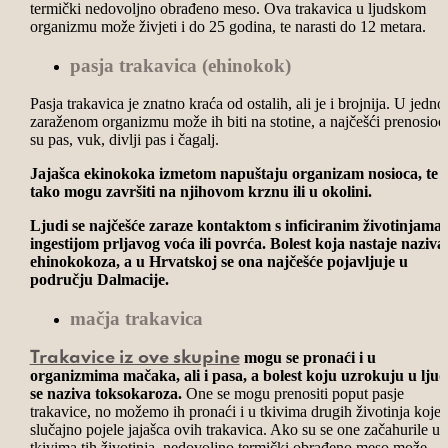
termički nedovoljno obrađeno meso. Ova trakavica u ljudskom
organizmu može živjeti i do 25 godina, te narasti do 12 metara.
pasja trakavica (ehinokok)
Pasja trakavica je znatno kraća od ostalih, ali je i brojnija. U jedn
zaraženom organizmu može ih biti na stotine, a najčešći prenosioc
su pas, vuk, divlji pas i čagalj.
Jajašca ekinokoka izmetom napuštaju organizam nosioca, te
tako mogu završiti na njihovom krznu ili u okolini.
Ljudi se najčešće zaraze kontaktom s inficiranim životinjama i
ingestijom prljavog voća ili povrća.
Bolest koja nastaje naziva
ehinokokoza, a u Hrvatskoj se ona najčešće pojavljuje u
području Dalmacije.
mačja trakavica
mogu se pronaći i u
Trakavice iz ove skupine
organizmima mačaka, ali i pasa, a bolest koju uzrokuju u ljud
se naziva toksokaroza.
One se mogu prenositi poput pasje
trakavice, no možemo ih pronaći i u tkivima drugih životinja koje 
slučajno pojele jajašca ovih trakavica. Ako su se one začahurile u
tkivima tih životinja, nedovoljno termički obrađeno meso može