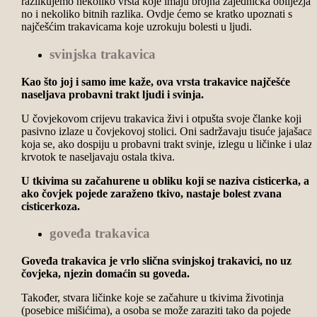
razlikujemo nekoliko vrsta koje imaju brojna zajednička obilježja,
no i nekoliko bitnih razlika. Ovdje ćemo se kratko upoznati s
najčešćim trakavicama koje uzrokuju bolesti u ljudi.
svinjska trakavica
Kao što joj i samo ime kaže,
ova vrsta trakavice najčešće
naseljava probavni trakt ljudi i svinja.
U čovjekovom crijevu trakavica živi i otpušta svoje članke koji
pasivno izlaze u čovjekovoj stolici. Oni sadržavaju tisuće jajašaca
koja se, ako dospiju u probavni trakt svinje, izlegu u ličinke i ulaz
krvotok te naseljavaju ostala tkiva.
U tkivima su začahurene u obliku koji se naziva cisticerka, a
ako
čovjek pojede zaraženo tkivo, nastaje bolest zvana
cisticerkoza.
goveđa trakavica
Goveđa trakavica je vrlo slična svinjskoj trakavici, no uz
čovjeka, njezin domaćin su goveda.
Također, stvara ličinke koje se začahure u tkivima životinja
(posebice mišićima), a osoba se može zaraziti tako da pojede