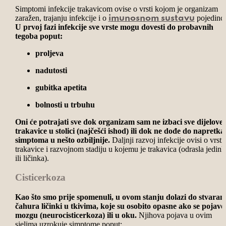
Simptomi infekcije trakavicom ovise o
vrsti kojom je organizam
zaražen, trajanju infekcije i o
pojedinca
imunosnom sustavu
U prvoj fazi infekcije sve vrste mogu dovesti do probavnih
tegoba poput:
proljeva
nadutosti
gubitka apetita
bolnosti u trbuhu
Oni će potrajati sve dok organizam sam ne izbaci sve dijelove
trakavice u stolici (najčešći ishod) ili dok ne dođe do napretka
simptoma u nešto ozbiljnije.
Daljnji razvoj infekcije ovisi o vrsti
trakavice i razvojnom stadiju u kojemu je trakavica (odrasla jedink
ili ličinka).
Cisticerkoza
Kao što smo prije spomenuli, u ovom stanju dolazi do stvaran
čahura ličinki u tkivima, koje su osobito opasne ako se pojave
mozgu (neurocisticerkoza) ili u oku.
Njihova pojava u ovim
sjelima uzrokuje simptome poput: