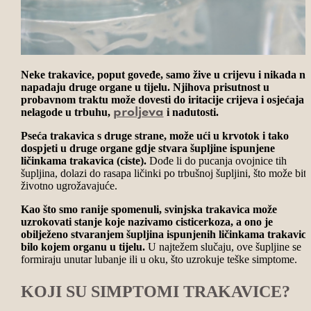
Neke trakavice, poput goveđe, samo žive u crijevu i nikada ne
napadaju druge organe u tijelu.
Njihova prisutnost u
probavnom traktu može dovesti do iritacije crijeva i osjećaja
nelagode u trbuhu,
i nadutosti.
proljeva
Pseća trakavica s druge strane, može ući u krvotok i tako
dospjeti u druge organe gdje stvara šupljine ispunjene
ličinkama trakavica (ciste).
Dođe li do pucanja ovojnice tih
šupljina, dolazi do rasapa ličinki po trbušnoj šupljini, što može biti
životno ugrožavajuće.
Kao što smo ranije spomenuli, svinjska trakavica može
uzrokovati stanje koje nazivamo cisticerkoza, a ono je
obilježeno stvaranjem šupljina ispunjenih ličinkama trakavice
bilo kojem organu u tijelu.
U najtežem slučaju, ove šupljine se
formiraju unutar lubanje ili u oku, što uzrokuje teške simptome.
KOJI SU SIMPTOMI TRAKAVICE?