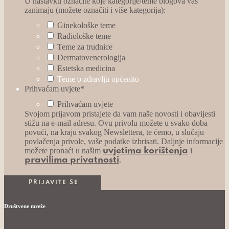
U nastavku označite koje kategorije/teme blogova vas
zanimaju (možete označiti i više kategorija):
Ginekološke teme
Radiološke teme
Teme za trudnice
Dermatovenerologija
Estetska medicina
Teme o zdravlju općenito
Prihvaćam uvjete
*
Prihvaćam uvjete
Svojom prijavom pristajete da vam naše novosti i obavijesti
stižu na e-mail adresu. Ovu privolu možete u svako doba
povući, na kraju svakog Newslettera, te ćemo, u slučaju
povlačenja privole, vaše podatke izbrisati. Daljnje informacije
možete pronaći u našim
i
uvjetima korištenja
.
pravilima privatnosti
Društvene mreže