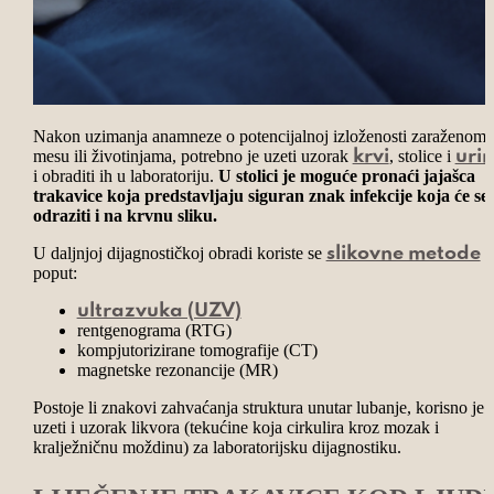
Nakon uzimanja anamneze o potencijalnoj izloženosti zaraženom
mesu ili životinjama, potrebno je uzeti uzorak
, stolice i
krvi
uri
i obraditi ih u laboratoriju.
U stolici je moguće pronaći jajašca
trakavice koja predstavljaju siguran znak infekcije koja će se
odraziti i na krvnu sliku.
U daljnjoj dijagnostičkoj obradi koriste se
slikovne metode
poput:
ultrazvuka (UZV)
rentgenograma (RTG)
kompjutorizirane tomografije (CT)
magnetske rezonancije (MR)
Postoje li znakovi zahvaćanja struktura unutar lubanje, korisno je
uzeti i uzorak likvora (tekućine koja cirkulira kroz mozak i
kralježničnu moždinu) za laboratorijsku dijagnostiku.