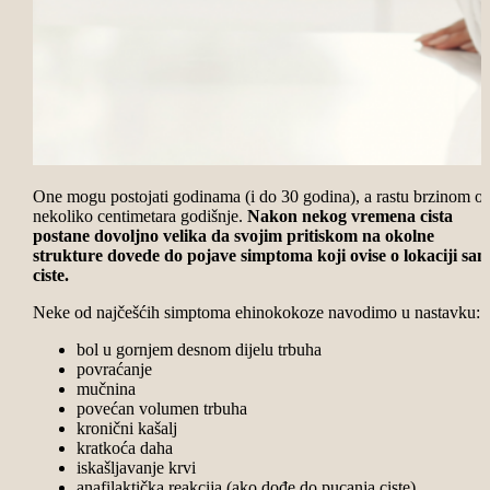
One mogu postojati godinama (i do 30 godina), a rastu brzinom o
nekoliko
centimetara godišnje.
Nakon nekog vremena cista
postane dovoljno velika da svojim pritiskom na okolne
strukture dovede do pojave simptoma koji ovise o lokaciji sa
ciste.
Neke od najčešćih simptoma ehinokokoze navodimo u nastavku:
bol u gornjem desnom dijelu trbuha
povraćanje
mučnina
povećan volumen trbuha
kronični kašalj
kratkoća daha
iskašljavanje krvi
anafilaktička reakcija (ako dođe do pucanja ciste)