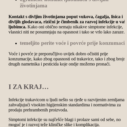
životinjama
Kontakt s divljim životinjama poput vukova, čagalja, lisica i
divljih glodavaca, rizični je čimbenik za razvoj infekcije u vaš
ljubimca.
Kako oni obično nemaju nikakve simptome infekcije,
vlasnici niti ne posumnjaju na opasnost i tako se vrlo lako zaraze.
temeljito perite voće i povrće prije konzumacij
Voće i povrće je preporučljivo uvijek dobro očistiti prije
konzumacije, kako zbog opasnosti od trakavice, tako i zbog brojn
drugih nametnika i pesticida koje ondje možemo pronaći.
I ZA KRAJ…
Infekcije trakavicom u ljudi nešto su rjeđe u razvijenim zemljama
zahvaljujući visokim higijenskim standardima i normativima za
prodaju prehrambenih proizvoda.
Simptomi infekcije su najčešće blagi i prolaze sami od sebe, no
moguć je i razvoj teže kliničke slike i komplikacija.