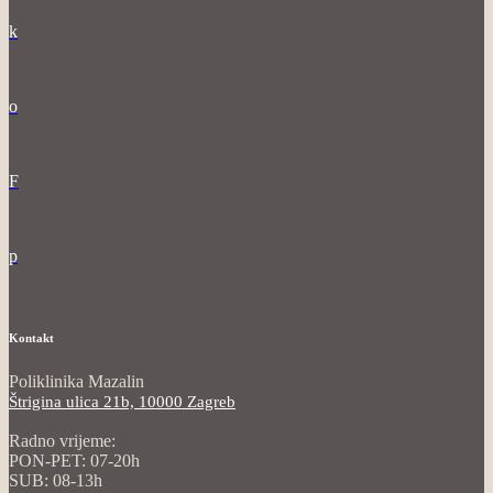
k
o
F
p
Kontakt
Poliklinika Mazalin
Štrigina ulica 21b, 10000 Zagreb
Radno vrijeme:
PON-PET: 07-20h
SUB: 08-13h