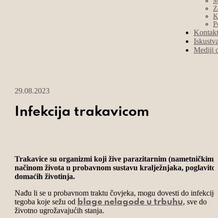
M
Z
K
P
Kontak
Iskustv
Mediji 
29.08.2023
Infekcija trakavicom
Trakavice su organizmi koji žive parazitarnim (nametničkim)
načinom života u probavnom sustavu kralježnjaka, poglavito
domaćih životinja.
Nađu li se u probavnom traktu čovjeka, mogu dovesti do infekcije 
tegoba koje sežu od
, sve do
blage nelagode u trbuhu
životno ugrožavajućih stanja.