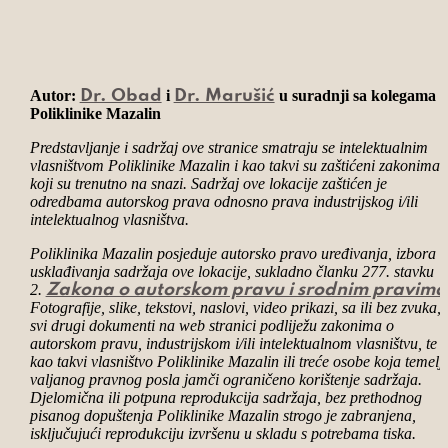
Autor:
i
u suradnji sa kolegama i
Dr. Obad
Dr. Marušić
Poliklinike Mazalin
Predstavljanje i sadržaj ove stranice smatraju se intelektualnim
vlasništvom Poliklinike Mazalin i kao takvi su zaštićeni zakonima
koji su trenutno na snazi. Sadržaj ove lokacije zaštićen je
odredbama autorskog prava odnosno prava industrijskog i/ili
intelektualnog vlasništva.
Poliklinika Mazalin posjeduje autorsko pravo uređivanja, izbora i
usklađivanja sadržaja ove lokacije, sukladno članku 277. stavku
2.
Zakona o autorskom pravu i srodnim pravima
Fotografije, slike, tekstovi, naslovi, video prikazi, sa ili bez zvuka, 
svi drugi dokumenti na web stranici podliježu zakonima o
autorskom pravu, industrijskom i/ili intelektualnom vlasništvu, te 
kao takvi vlasništvo Poliklinike Mazalin ili treće osobe koja temel
valjanog pravnog posla jamči ograničeno korištenje sadržaja.
Djelomična ili potpuna reprodukcija sadržaja, bez prethodnog
pisanog dopuštenja Poliklinike Mazalin strogo je zabranjena,
isključujući reprodukciju izvršenu u skladu s potrebama tiska.