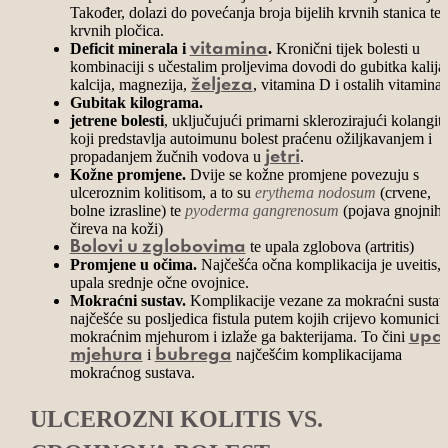
Također, dolazi do povećanja broja bijelih krvnih stanica te
krvnih pločica.
Deficit minerala i
.
Kronični tijek bolesti u
vitamina
kombinaciji s učestalim proljevima dovodi do gubitka kalija
kalcija, magnezija,
, vitamina D i ostalih vitamina.
željeza
Gubitak kilograma.
jetrene bolesti
, uključujući primarni sklerozirajući kolangiti
koji predstavlja autoimunu bolest praćenu ožiljkavanjem i
propadanjem žučnih vodova u
.
jetri
Kožne promjene.
Dvije se kožne promjene povezuju s
ulceroznim kolitisom, a to su
erythema nodosum
(crvene,
bolne izrasline) te
pyoderma gangrenosum
(pojava gnojnih
čireva na koži)
te upala zglobova (artritis)
Bolovi u zglobovima
Promjene u očima.
Najčešća očna komplikacija je uveitis,
upala srednje očne ovojnice.
Mokraćni sustav.
Komplikacije vezane za mokraćni sustav
najčešće su posljedica fistula putem kojih crijevo komunicir
mokraćnim mjehurom i izlaže ga bakterijama. To čini
upa
i
najčešćim komplikacijama
mjehura
bubrega
mokraćnog sustava.
ULCEROZNI KOLITIS VS.