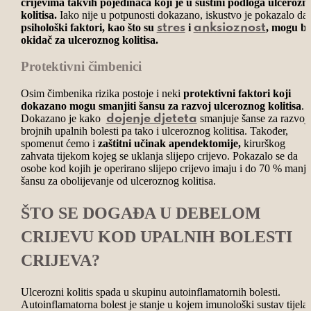
crijevima takvih pojedinaca koji je u suštini podloga ulcerozn
kolitisa.
Iako nije u potpunosti dokazano, iskustvo je pokazalo da
psihološki faktori, kao što su
i
, mogu bi
stres
anksioznost
okidač za ulceroznog kolitisa.
Protektivni čimbenici
Osim čimbenika rizika postoje i neki
protektivni faktori koji
dokazano mogu smanjiti šansu za razvoj ulceroznog kolitisa
.
Dokazano je kako
smanjuje šanse za razvoj
dojenje djeteta
brojnih upalnih bolesti pa tako i ulceroznog kolitisa. Također,
spomenut ćemo i
zaštitni učinak apendektomije,
kirurškog
zahvata tijekom kojeg se uklanja slijepo crijevo. Pokazalo se da
osobe kod kojih je operirano slijepo crijevo imaju i do 70 % manj
šansu za obolijevanje od ulceroznog kolitisa.
ŠTO SE DOGAĐA U DEBELOM
CRIJEVU KOD UPALNIH BOLESTI
CRIJEVA?
Ulcerozni kolitis spada u skupinu autoinflamatornih bolesti.
Autoinflamatorna bolest je stanje u kojem imunološki sustav tijela,