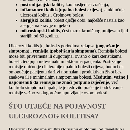
postradijacijski kolitis,
kao posljedica zračenja,
inflamatorni kolitis (upalna bolest crijeva)
, a uključuje
ulcerozni kolitis i Crohnovu bolest,
alergijski kolitis,
bolest dječje dobi, najčešće nastala kao
alergija na kravlje mlijeko i
mikroskopski kolitis
, čest uzrok kroničnog proljeva u ljudi
starijih od 60 godina.
Ulcerozni kolitis je,
bolest
s periodima
relapsa (pogoršanje
simptoma)
i
remisija (poboljšanja simptoma).
Remisija bolesti
može biti privremena ili dugotrajna, ovisno o karakteristikama
bolesti, terapiji i individualnim faktorima pacijenta. Postizanje
remisije obično je cilj terapije upalnih bolesti crijeva, budući da
omogućuje pacijentu da živi normalan i produktivan život bez
znakova ili s minimalnim simptomima bolesti.
Međutim, važno je
napomenuti da remisija ne znači potpuno izlječenje,
već
kontrolu simptoma i upale, te je redovito praćenje i održavanje
remisije važno za dugoročno upravljanje ovom bolesti.
ŠTO UTJEČE NA POJAVNOST
ULCEROZNOG KOLITISA?
Ulcerozni kolitis ima multifaktorijalnu etiologiju, od genetskih i