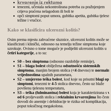
krvarenje iz rektuma
tenezmi, učestala nekontrolirana potreba za pražnjenjem
crijeva praćena nelagodom ili boli te
opći simptomi poput umora, gubitka apetita, gubitka tjelesn
težine i vrućice.
Kako se klasificira ulcerozni kolitis?
Osim prema mjestu zahvaćene sluznice, ulcerozni kolitis može se
klasificirati i klinički, odnosno na temelju težine simptoma koje
uzrokuje. Ovisno o tome moguće je podijeliti ulcerozni kolitis u
četiri kategorije
, a to su:
S0 – bez simptoma
(odnosno razdoblje remisije),
S1 – blaga bolest
obilježena
odsutnošću sistemskih
simptoma
, manjim brojem stolica (
<4
dnevno) te
normaln
vrijednostima
upalnih parametara,
S2 – umjereno teška bolest
, kod koje su prisutni
blagi opć
simptomi
, tenezmi te
4-5
stolica dnevno, često uz blaže
povišenu tjelesnu temperaturu,
S3 – teška (fulminantna) bolest
koja je karakterizirana s
vi
od 6
proljevastih stolica i
rektalnim krvarenjima
što često
dovodi do anemije i dehidracije te rizika od komplikacija,
poput toksičnog megakolona.