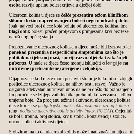
osoba
razvija upalnu bolest crijeva u dječjoj dobi.
Ulcerozni kolitis u djece se
češće prezentira težom kliničkom
slikom i bržim napredovanjem bolesti nego u odrasloj dobi.
Ipak, najveći broj djece koja boluju od ulceroznog kolitisa, ima
blagi oblik
bolesti praćen proljevom s primjesama krvi bez teže
narušenog općeg stanja.
Prepoznavanje ulceroznog kolitisa u djece može biti izazovno jer 
ponekad prezentira nespecifičnim simptomima kao što je
gubitak na tjelesnoj masi, sporiji razvoj djeteta i zakašnjeli
pubertet.
U male se djece često moraju isključiti
na
alergije
nutritivne (prehrambene) alergene i celijakija.
Dijagnoza se kod djece mora postaviti što prije kako bi se izbjegle
posljedice ulceroznog kolitisa na njihov rast i razvoj. Važno je
osigurati adekvatan nutritivan unos da ne bi došlo do pothranjenost
Preporučuje se izbjegavati dodatke prehrani, konzervanse, aditive 
umjetne boje. Za procjenu težine i aktivnosti ulceroznog kolitisa u
djece koristi se
pedijatrijski indeks aktivnosti ulceroznog kolitisa
(eng.
pediatric ulcerative colitis activity index, PUCAI
). Ocjenjuje
se bol u trbuhu, broj stolica, krv u stolici, konzistencija stolice,
noćne stolice i aktivnost djeteta.
S obzirom na to da ulcerozni kolitis može imati značajan utjecaj n