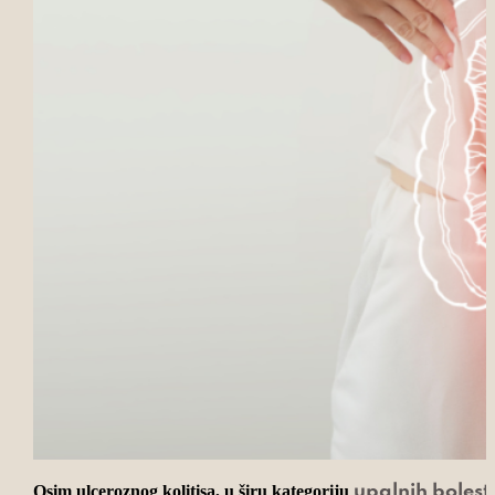
Osim ulceroznog kolitisa, u širu kategoriju
upalnih bolest