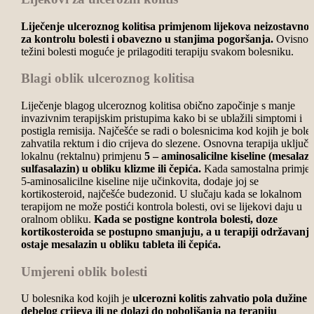
Liječenje ulceroznog kolitisa primjenom lijekova neizostavno 
za kontrolu bolesti i obavezno u stanjima pogoršanja.
Ovisno 
težini bolesti moguće je prilagoditi terapiju svakom bolesniku.
Blagi oblik ulceroznog kolitisa
Liječenje blagog ulceroznog kolitisa obično započinje s manje
invazivnim terapijskim pristupima kako bi se ublažili simptomi i
postigla remisija. Najčešće se radi o bolesnicima kod kojih je boles
zahvatila rektum i dio crijeva do slezene. Osnovna terapija uključu
lokalnu (rektalnu) primjenu
5 – aminosalicilne kiseline (mesalazi
sulfasalazin) u obliku klizme ili čepića.
Kada samostalna primje
5-aminosalicilne kiseline nije učinkovita, dodaje joj se
kortikosteroid, najčešće budezonid. U slučaju kada se lokalnom
terapijom ne može postići kontrola bolesti, ovi se lijekovi daju u
oralnom obliku.
Kada se postigne kontrola bolesti, doze
kortikosteroida se postupno smanjuju, a u terapiji održavanj
ostaje mesalazin u obliku tableta ili čepića.
Umjereni oblik bolesti
U bolesnika kod kojih je
ulcerozni kolitis zahvatio pola dužine
debelog crijeva ili ne dolazi do poboljšanja na terapiju