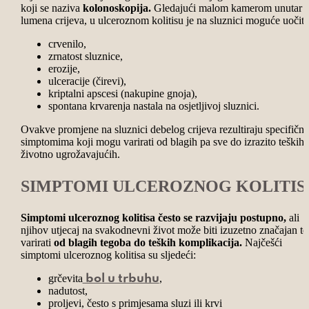
koji se naziva
kolonoskopija.
Gledajući malom kamerom unutar
lumena crijeva, u ulceroznom kolitisu je na sluznici moguće uočiti
crvenilo,
zrnatost sluznice,
erozije,
ulceracije (čirevi),
kriptalni apscesi (nakupine gnoja),
spontana krvarenja nastala na osjetljivoj sluznici.
Ovakve promjene na sluznici debelog crijeva rezultiraju specifičn
simptomima koji mogu varirati od blagih pa sve do izrazito teških 
životno ugrožavajućih.
SIMPTOMI ULCEROZNOG KOLITIS
Simptomi ulceroznog kolitisa često se razvijaju postupno,
ali
njihov utjecaj na svakodnevni život može biti izuzetno značajan te
varirati
od blagih tegoba do teških komplikacija.
Najčešći
simptomi ulceroznog kolitisa su sljedeći:
grčevita
,
bol u trbuhu
nadutost,
proljevi, često s primjesama sluzi ili krvi