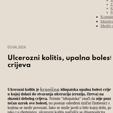
M
Z
K
P
Kontak
Iskustv
Mediji 
03.04.2024
Ulcerozni kolitis, upalna bolest
crijeva
Ulcerozni kolitis je
idiopatska upalna bolest crijev
kronična
u kojoj dolazi do stvaranja ulceracija (erozija, čireva) na
sluznici debelog crijeva.
Termin “idiopatska” znači da
nije pozn
točan uzrok ove bolesti,
no postoje određeni rizični čimbenici s
kojima se može povezati. Iako se može javiti u bilo kojoj dobi, pa
tako i u djetinjstvu, ulcerozni kolitis najčešće se dijagnosticira