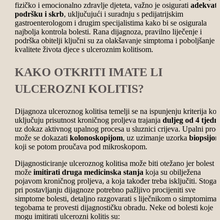
fizičko i emocionalno zdravlje djeteta, važno je osigurati
adekvat
podršku i skrb
, uključujući i suradnju s pedijatrijskim
gastroenterologom i drugim specijalistima kako bi se osigurala
najbolja kontrola bolesti. Rana dijagnoza, pravilno liječenje i
podrška obitelji ključni su za olakšavanje simptoma i poboljšanje
kvalitete života djece s ulceroznim kolitisom.
KAKO OTKRITI IMATE LI
ULCEROZNI KOLITIS?
Dijagnoza ulceroznog kolitisa temelji se na ispunjenju kriterija koj
uključuju prisutnost kroničnog proljeva trajanja
duljeg od 4 tjedn
uz dokaz aktivnog upalnog procesa u sluznici crijeva. Upalni proc
može se dokazati
kolonoskopijom
, uz uzimanje uzorka
biopsijo
koji se potom proučava pod mikroskopom.
Dijagnosticiranje ulceroznog kolitisa može biti otežano jer bolest
može
imitirati druga medicinska stanja
koja su obilježena
pojavom kroničnog proljeva, a koja također treba isključiti. Stoga 
pri postavljanju dijagnoze potrebno pažljivo procijeniti sve
simptome bolesti, detaljno razgovarati s liječnikom o simptomima 
tegobama te provesti dijagnostičku obradu. Neke od bolesti koje
mogu imitirati ulcerozni kolitis su: