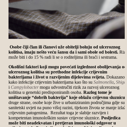
Osobe čiji član ili članovi uže obitelji boluju od ulceroznog
kolitisa, imaju nešto veću šansu da i sami obole od bolesti.
Rizi
može biti i do 15 % radi li se o roditeljima ili braći i sestrama.
Okolišni faktori koji mogu povećati izglednost obolijevanja od
ulceroznog kolitisa su prethodne infekcije crijevnim
bakterijama i život u razvijenim dijelovima svijeta.
Dokazano j
kako
infekcije crijevnim bakterijama
kao što su
Salmonella
,
Shigel
i
Campylobacter
mogu udvostručiti rizik za razvoj ulceroznog
kolitisa u genetski predisponiranih osoba.
Razlog tome je
uništavanje “dobrih bakterija” koje oblažu crijevnu sluznicu.
druge strane, osobe koje žive u urbaniziranim područjima gdje su
sanitetski uvjeti na puno višoj razini, tijekom života se manje izlaž
crijevnim patogenima. Rezultat toga je slabije razvijen i
kompetentan imunološkim sustav crijevne sluznice.
Posljedica
može biti neadekvatan i pretjeran imunološki odgovor u