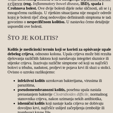
(eng.
Inflammatory bowel disease
, IBD), spada i
crijeva
Crohnova bolest.
Ove dvije bolesti dijele neke sličnosti, ali se i p
mnogočemu razlikuju. U rijetkim situacijama nije moguće odrediti
kojoj je bolesti riječ zbog nedovoljno definiranih simptoma te tada
govorimo o
nespecifičnom kolitisu.
U nastavku ćemo detaljnije
usporediti ove bolesti.
ŠTO JE KOLITIS?
Kolitis je medicinski termin koji se koristi za opisivanje upale
debelog crijeva
, odnosno kolona. Upala crijeva može biti rezultat
djelovanja različitih faktora koji narušavaju integritet sluznice ili
stijenke crijeva. Izazivaju različite simptome od koji su najčešći
bolovi u trbuhu, nadutost, proljevi te pojava krvi ili sluzi u stolici.
Ovisno o uzroku razlikujemo:
infektivni kolitis
uzrokovan bakterijama, virusima ili
parazitima,
pseudomembranozni kolitis,
posebna upala nastala
prerastanjem bakterije
Clostridioides difficile,
normalnog
stanovnika crijeva, nakon uzimanja nekih antibiotika,
ishemični kolitis
koji nastaje kada crijeva ne dobivaju
dovoljno krvi, najčešće uslijed začepljenja (embolije ili
tromboze) krvne žile,