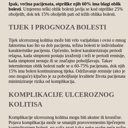
Ipak, većina pacijenata, otprilike njih 60% ima blagi oblik
bolesti
. Umjereno teški oblik bolesti javlja se kod otprilike 25%
oboljelih, dok tek 15% oboljelih pati od težih oblika bolesti.
TIJEK I PROGNOZA BOLESTI
Tijek ulceroznog kolitisa može biti vrlo varijabilan i ovisi o mnog
faktorima kao što su dob pacijenta, težina bolesti te individualne
karakteristike pacijenta. Općenito, bolest karakteriziraju periodi
relapsa, kada simptomi postaju izraženiji i teži te periodi remisije,
kada simptomi nestaju ili se značajno poboljšavaju. Takav
intermitentan oblik bolesti nađe se u 60-75% pacijenata, dok njih 
15% ima bolest kontinuiranog tijeka. Održavanje remisije (ako je
ono moguće) ključno je za poboljšanje kvalitete života pacijenata i
minimiziranje rizika od komplikacija.
KOMPLIKACIJE ULCEROZNOG
KOLITISA
Komplikacije ulceroznog kolitisa mogu biti akutne ili kronične.
Pojava komplikacija može se smanjiti pravovremenim liječenjem i
kontroliranjem bolesti, no valja znati kako neke osobe neće nužno