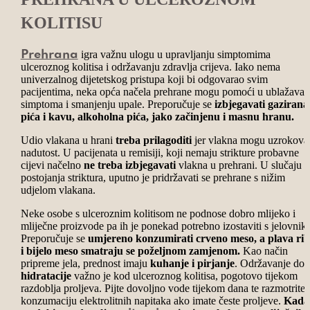
KOLITISU
igra važnu ulogu u upravljanju simptomima
Prehrana
ulceroznog kolitisa i održavanju zdravlja crijeva. Iako nema
univerzalnog dijetetskog pristupa koji bi odgovarao svim
pacijentima, neka opća načela prehrane mogu pomoći u ublažavan
simptoma i smanjenju upale. Preporučuje se
izbjegavati gazirana
pića i kavu, alkoholna pića, jako začinjenu i masnu hranu.
Udio vlakana u hrani
treba prilagoditi
jer vlakna mogu uzrokovat
nadutost. U pacijenata u remisiji, koji nemaju strikture probavne
cijevi načelno
ne treba izbjegavati
vlakna u prehrani. U slučaju
postojanja striktura, uputno je pridržavati se prehrane s nižim
udjelom vlakana.
Neke osobe s ulceroznim kolitisom ne podnose dobro mlijeko i
mliječne proizvode pa ih je ponekad potrebno izostaviti s jelovnika
Preporučuje se
umjereno konzumirati crveno meso, a plava ri
i bijelo meso smatraju se poželjnom zamjenom.
Kao način
pripreme jela, prednost imaju
kuhanje i pirjanje
. Održavanje dob
hidratacije
važno je kod ulceroznog kolitisa, pogotovo tijekom
razdoblja proljeva. Pijte dovoljno vode tijekom dana te razmotrite
konzumaciju elektrolitnih napitaka ako imate česte proljeve.
Kada