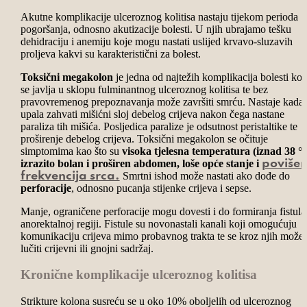
Akutne komplikacije ulceroznog kolitisa nastaju tijekom perioda
pogoršanja, odnosno akutizacije bolesti. U njih ubrajamo tešku
dehidraciju i anemiju koje mogu nastati uslijed krvavo-sluzavih
proljeva kakvi su karakteristični za bolest.
Toksični megakolon
je jedna od najtežih komplikacija bolesti koj
se javlja u sklopu fulminantnog ulceroznog kolitisa te bez
pravovremenog prepoznavanja može završiti smrću. Nastaje kada
upala zahvati mišićni
sloj debelog crijeva nakon čega nastane
paraliza tih mišića. Posljedica paralize je odsutnost peristaltike te
proširenje debelog crijeva. Toksični megakolon se očituje
simptomima kao što su
visoka tjelesna temperatura (iznad 38 °
izrazito bolan i proširen abdomen, loše opće stanje i
poviše
Smrtni ishod može nastati ako dođe do
frekvencija srca.
perforacije
, odnosno pucanja stijenke crijeva i sepse.
Manje, ograničene perforacije mogu dovesti i do formiranja fistula
anorektalnoj regiji. Fistule su novonastali kanali koji omogućuju
komunikaciju crijeva mimo probavnog trakta te se kroz njih može
lučiti crijevni ili gnojni sadržaj.
Kronične komplikacije ulceroznog kolitisa
Strikture kolona susreću se u oko 10% oboljelih od ulceroznog