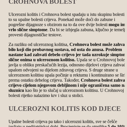
CROHNOVA BOLEST
Ulcerozni kolitis i Crohnova bolest spadaju u istu skupinu bolesti, 
to su upalne bolesti crijeva. Ponekad može doći do zabune i
pogrešne dijagnoze s obzirom na to da ove dvije bolesti
mogu ima
vrlo slične simptome
. Da bi se izbjegla zabuna, ključno je temelji
provesti dijagnostičke testove.
Za razliku od ulceroznog kolitisa,
Crohnova bolest može zahvati
bilo koji dio probavnog sustava, od usta do anusa. Problem
nastane kad zahvati debelo crijevo jer tada uzrokuje simptom
slične onima u ulceroznom kolitisu.
Upala se u Crohnovoj bolest
javlja u obliku preskačućih lezija, odnosno dijelovi crijeva zahvać
upalom odvojeni su dijelom zdravog crijeva. S druge strane u
ulceroznom kolitisu upala počinje u rektumu i kontinuirano se širi
prema ostatku debelog crijeva. Također,
Crohnova bolest zahva
crijevo cijelom njegovom debljinom i nije ograničena samo na
sluznicu
kao što je to slučaj u ulceroznom kolitisu. U Crohnovoj
bolesti rijetko nalazimo krv i sluz u stolici.
ULCEROZNI KOLITIS KOD DJECE
Upalne bolesti crijeva pa tako i ulcerozni kolitis, sve se češće
javljaju u pedijatrijskoj dobi. Procjenjuje se da otprilike
5 do 10%