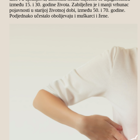
između 15. i 30. godine života. Zabilježen je i manji vrhunac
pojavnosti u starijoj životnoj dobi, između 50. i 70. godine.
Podjednako učestalo obolijevaju i muškarci i žene.