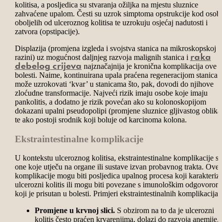
kolitisa, a posljedica su stvaranja ožiljka na mjestu sluznice
zahvaćene upalom. Česti su uzrok simptoma opstrukcije kod osob
oboljelih od ulceroznog kolitisa te uzrokuju osjećaj nadutosti i
zatvora (opstipacije).
Displazija (promjena izgleda i svojstva stanica na mikroskopskoj
razini) uz mogućnost daljnjeg razvoja malignih stanica i
raka
najznačajnija je kronična komplikacija ove
debelog crijeva
bolesti. Naime, kontinuirana upala praćena regeneracijom stanica
može uzrokovati ‘kvar’ u stanicama što, pak, dovodi do njihove
zloćudne transformacije. Najveći rizik imaju osobe koje imaju
pankolitis, a dodatno je rizik povećan ako su kolonoskopijom
dokazani upalni pseudopolipi (promjene sluznice gljivastog oblika
te ako postoji srodnik koji boluje od karcinoma kolona.
Ekstraintestinalne komplikacije
U kontekstu ulceroznog kolitisa, ekstraintestinalne komplikacije s
one koje utječu na organe ili sustave izvan probavnog trakta. Ove
komplikacije mogu biti posljedica upalnog procesa koji karakterizi
ulcerozni kolitis ili mogu biti povezane s imunološkim odgovorom
koji je prisutan u bolesti. Primjeri ekstraintestinalnih komplikacija 
Promjene u krvnoj slici.
S obzirom na to da je ulcerozni
kolitis često praćen krvarenjima, dolazi do razvoja anemije.