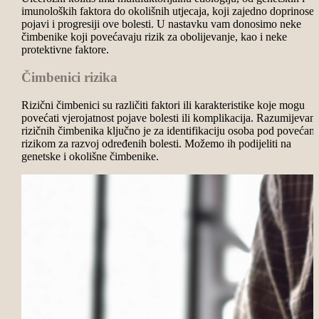
imunoloških faktora do okolišnih utjecaja, koji zajedno doprinose
pojavi i progresiji ove bolesti. U nastavku vam donosimo neke
čimbenike koji povećavaju rizik za obolijevanje, kao i neke
protektivne faktore.
Čimbenici rizika
Rizični čimbenici su različiti faktori ili karakteristike koje mogu
povećati vjerojatnost pojave bolesti ili komplikacija. Razumijevanj
rizičnih čimbenika ključno je za identifikaciju osoba pod povećan
rizikom za razvoj određenih bolesti. Možemo ih podijeliti na
genetske i okolišne čimbenike.