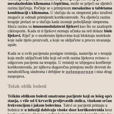
mesalazinskim klizmama i čepićima,
može se prijeći na sljedeću
razinu liječenja. Počinje se s primjenom
mesalazina u tabletama 
kombinaciji s klizmama.
U slučaju da su simptomi jako izraženi
moguće je odmah primijeniti kortikosteroide. Na sljedeću razinu
terapije prelazi se u slučaju kada izostaje poboljšanje simptoma.
Iduća razina su
imunomodulatorni lijekovi
kao što su azatioprin 
ciklosporin. Kada ni ti lijekovi nemaju učinka na red dolaze
biološ
lijekovi.
Riječ je o modernim lijekovima koji blokiraju molekule
koje naše tijelo proizvodi, a koje su uključene u proces stvaranja
upale.
Kada se u ovih pacijenata postigne remisija, nastavlja se s terapij
koja može uključivati bilo koji od ovih razina lijekova ovisno o
odgovoru pacijenta na terapiju. U remisiji se izbjegava korištenje
kortikosteroida, jer njihova dugoročna primjena može dovesti do
metaboličkog sindroma i debljine te
i niza drugi
osteoporoze
nuspojava.
Težak oblik bolesti
Teškim oblikom bolesti smatramo pacijente koji su lošeg opće
stanja, s više od 6 krvavih proljevastih stolica, visokom srčan
frekvencijom i jakom bolovima
. Takvi se pacijenti primaju u
bolnicu te
u infuziji dobivaju visoke doze kortikosteroida
kroz