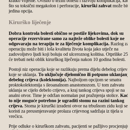
kratko vrijeme. Ovisno o težini bolesti i razvoju komplikacija, kao
što su toksični megakolon i perforacije,
kirurški zahvat
može biti
jedina opcija.
Kirurško liječenje
Dobra kontrola bolesti obično se postiže lijekovima, dok su
operacije rezervirane samo za najteže oblike bolesti koje ne
odgovaraju na terapiju te za liječenje komplikacija.
Razlog za
operaciju može biti i loša kvaliteta života koja jako utječe na
zadovoljstvo ljudi koji boluju od ulceroznog kolitisa. Otprilike 25
će trebati neki oblik kirurškog liječenja nakon 10 godina bolesti.
Postoji niz operacija koje se razlikuju prema dijelu debelog crijeva
koje se uklanja.
To uključuje djelomično ili potpuno uklanjanj
debelog crijeva (kolektomija).
Najboljom opcijom se smatra
proktokolektomija s ileoanalnom anastomozom. U tom zahvatu
uklanja se cijelo debelo crijevo, a kraj tankog crijeva spoji se na
analni otvor. Time je održan normalan put pražnjenja stolice.
Kad
to nije moguće potrebno je ugraditi stomu na razini tankog
crijeva.
Stoma je kirurški izrađeni otvor na trbušnom zidu koji se
koristi za preusmjeravanje prolaza crijevnog sadržaja iz tijela u
vrećicu.
Prije odluke o kirurškom zahvatu, pacijenti se pažljivo procjenjuju