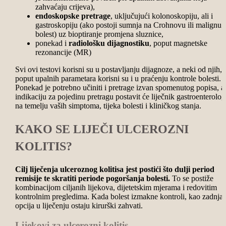
zahvaćaju crijeva),
endoskopske pretrage
, uključujući kolonoskopiju, ali i
gastroskopiju (ako postoji sumnja na Crohnovu ili malignu
bolest) uz bioptiranje promjena sluznice,
ponekad i
radiološku dijagnostiku
, poput magnetske
rezonancije (MR)
Svi ovi testovi korisni su u postavljanju dijagnoze, a neki od njih,
poput upalnih parametara korisni su i u praćenju kontrole bolesti.
Ponekad je potrebno učiniti i pretrage izvan spomenutog popisa, a
indikaciju za pojedinu pretragu postavit će liječnik gastroenterolog
na temelju vaših simptoma, tijeka bolesti i kliničkog stanja.
KAKO SE LIJEČI ULCEROZNI
KOLITIS?
Cilj liječenja ulceroznog kolitisa jest postići što dulji period
remisije te skratiti periode pogoršanja bolesti.
To se postiže
kombinacijom ciljanih lijekova, dijetetskim mjerama i redovitim
kontrolnim pregledima. Kada bolest izmakne kontroli, kao zadnja
opcija u liječenju ostaju kirurški zahvati.
Lijekovi za ulcerozni kolitis