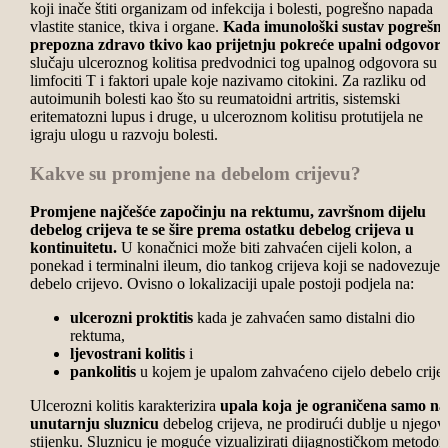
koji inače štiti organizam od infekcija i bolesti, pogrešno napada
vlastite stanice, tkiva i organe.
Kada imunološki sustav pogrešn
prepozna zdravo tkivo kao prijetnju pokreće upalni odgovor.
slučaju ulceroznog kolitisa predvodnici tog upalnog odgovora su
limfociti T i faktori upale koje nazivamo citokini. Za razliku od
autoimunih bolesti kao što su reumatoidni artritis, sistemski
eritematozni lupus i druge, u ulceroznom kolitisu protutijela ne
igraju ulogu u razvoju bolesti.
Kakve su promjene na debelom crijevu?
Promjene najčešće započinju na rektumu, završnom dijelu
debelog crijeva te se šire prema ostatku debelog crijeva u
kontinuitetu.
U konačnici može biti zahvaćen cijeli kolon, a
ponekad i terminalni ileum, dio tankog crijeva koji se nadovezuje 
debelo crijevo. Ovisno o lokalizaciji upale postoji podjela na:
ulcerozni proktitis
kada je zahvaćen samo distalni dio
rektuma,
ljevostrani kolitis
i
pankolitis
u kojem je upalom zahvaćeno cijelo debelo crije
Ulcerozni kolitis karakterizira
upala koja je ograničena samo na
unutarnju sluznicu
debelog crijeva, ne prodirući dublje u njegov
stijenku. Sluznicu je moguće vizualizirati dijagnostičkom metodo