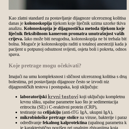
Kao zlatni standard za postavljanje dijagnoze ulceroznog kolitisa
danas je
kolonoskopija
tijekom koje liječnik uzima uzorke tkiva z
analizu.
Kolonoskopija je dijagnostička metoda tijekom koje
liječnik fleksibilnom kamerom promatra unutrašnjost vaših
crijeva.
Iako može biti neugodna, kolonoskopija ne bi trebala biti
bolna. Moguće je kolonoskopiju raditi u totalnoj anesteziji kada je
pacijent u potpunoj odsutnost svijesti, osjeta boli i pokreta, odnos
spava.
Koje pretrage mogu očekivati?
Imajući na umu kompleksnost i sličnost ulceroznog kolitisa s drug
bolestima, pri postavljanju dijagnoze često se izvodi niz
dijagnostičkih testova i postupaka, koji uključuju:
laboratorijski
koji uključuju kompletnu
krvni testovi
krvnu sliku, upalne parametre kao što je sedimentacija
eritrocita (SE) i C-reaktivni protein (CRP),
testiranje na
celijakiju
(anti-tTG IgA, ukupni IgA),
mikrobiološke pretrage stolice
na viruse, bakterije i parazi
određivanje
fekalnog kalprotektina
(upalnog parametra ko
je karakteristično povišen pri upalnim zbivanjima koja