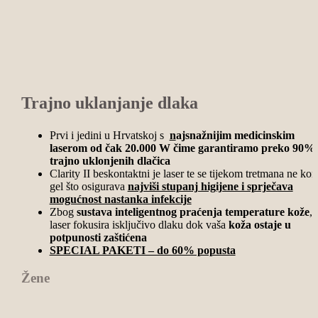
Trajno uklanjanje dlaka
Prvi i jedini u Hrvatskoj s
n
ajsnažnijim medicinskim
laserom od čak 20.000 W čime garantiramo preko 90%
trajno uklonjenih dlačica
Clarity II beskontaktni je laser te se tijekom tretmana ne kori
gel što osigurava
najviši stupanj higijene i sprječava
mogućnost nastanka infekcije
Zbog
sustava inteligentnog praćenja temperature kože
,
laser fokusira isključivo dlaku dok vaša
koža ostaje u
potpunosti zaštićena
SPECIAL PAKETI – do 60% popusta
Žene