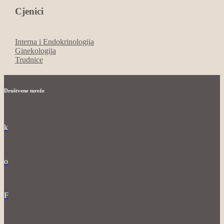
Cjenici
Interna i Endokrinologija
Ginekologija
Trudnice
Društvene mreže
k
o
F