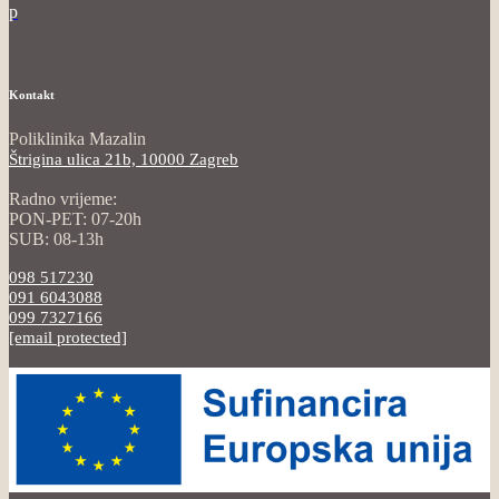
p
Kontakt
Poliklinika Mazalin
Štrigina ulica 21b, 10000 Zagreb
Radno vrijeme:
PON-PET: 07-20h
SUB: 08-13h
098 517230
091 6043088
099 7327166
[email protected]