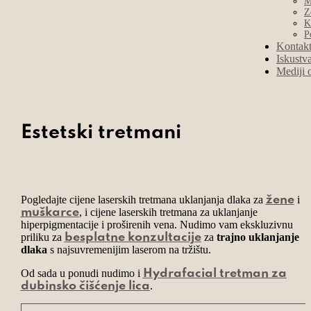
M
Z
K
P
Kontak
Iskustv
Mediji 
Estetski tretmani
Pogledajte cijene laserskih tretmana uklanjanja dlaka za
i
žene
, i cijene laserskih tretmana za uklanjanje
muškarce
hiperpigmentacije i proširenih vena. Nudimo vam ekskluzivnu
priliku za
za
trajno uklanjanje
besplatne konzultacije
dlaka
s najsuvremenijim laserom na tržištu.
Od sada u ponudi nudimo i
Hydrafacial tretman za
.
dubinsko čišćenje lica