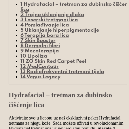
1
Hydrafacial – tretman za dubinsko čišćen
lica
2
Trajno uklanjanje dlaka
3
Laserski tretmani lica
4
Pomlađivanje lica
5
Uklanjanje hiperpigmentacije
6
Terapija bora lica
7
Skin Booster
8
Dermalni fileri
9
Mezoterapija
10
Lipoliza
11
ZO Skin Red Carpet Peel
12
MedContour
13
Radiofrekventni tretmani tijela
14
Venus Legacy
Hydrafacial – tretman za dubinsko
čišćenje lica
Aktivirajte svoju ljepotu uz naš ekskluzivni paket Hydrafacial
tretmana za njegu kože.
Sada možete uživati u revolucionarnim
Hydrafacial tretmanima uz nevjerojatnu ponudu:
plaćate 4