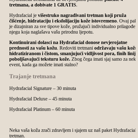
tretmana, a dobivate 1 GRATIS
.
Hydrafacial je
višestruko nagrađivani tretman koji pruža
čišćenje, hidrataciju i eksfolijaciju kože istovremeno
. Ovaj pak
je dizajniran za sve tipove kože, pružajući individualno prilagođe
njegu koja naglašava vašu prirodnu ljepotu.
Kontinuirani dolasci na Hydrafacial donose nevjerojatne
prednosti za vašu kožu
. Redoviti tretmani
održavaju vašu kožu
hidratiziranom i čistom, smanjujući vidljivost pora, finih linija
poboljšavajući teksturu kože.
Zbog čega imati sjaj samo za neki
event, kada ga možete imati stalno?
Trajanje tretmana
Hydrafacial Signature – 30 minuta
Hydrafacial Deluxe – 45 minuta
Hydrafacial Platinum – 60 minuta
Neka vaša koža zrači zdravljem i sjajem uz naš paket Hydrafacial
tretman.