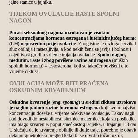
jajne stanice u jajniku.
TIJEKOM OVULACIJE RASTE SPOLNI
NAGON
Porast seksualnog nagona uzrokovan je visokim
koncentracijama hormona estrogena i luteinizirajućeg hormo
(LH) neposredno prije ovulacije
. Zbog istog je razloga cervikal
sluz obilnija i rastezljivija, a kod nekih žena se javlja i bolnost i
osjetljivost grudi u vrijeme trajanja ovulacije.
Spolni nagon,
međutim, raste i zbog povišene razine androgena
(muških
spolnih hormona) – testosterona, koji su također povišeni u to
vrijeme ciklusa.
OVULACIJA MOŽE BITI PRAĆENA
OSKUDNIM KRVARENJEM
Oskudno krvarenje (eng.
spotting
) u sredini ciklusa uzrokova
je naglim padom razine hormona estrogena
koji svoju najvišu
koncentraciju doseže u vrijeme očekivane ovulacije. Takav nagli
pad dovodi do nestabilnosti sluznice maternice, koja za posljedicu
ima blago krvarenje, poput smećkastog iscjetka, u trajanju 1-3 dan
U slučaju da je krvarenje obilnije ili dulje traje, potrebno je obaviti
detaljni ginekološki pregled kako bi se utvrdio točan uzrok