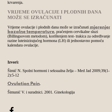
krvarenja.
VRIJEME OVULACIJE I PLODNIH DANA
MOŽE SE IZRAČUNATI
Vrijeme ovulacije i plodnih dana može se izračunati
mjerenje
, praćenjem cervikalne sluzi
bazalne temperature
(Billingsovom metodom), korištenjem test- trakica za određivanje
razine luteinizirajućeg hormona (LH) ili jednostavno pomoću
kalendara ovulacije.
Izvori:
Šimić N. Spolni hormoni i seksualna želja – Med Jad 2009;39(1-
2):5-12
.
Ovulation Pain
Šimunić V. i suradnici. 2001. Ginekologija