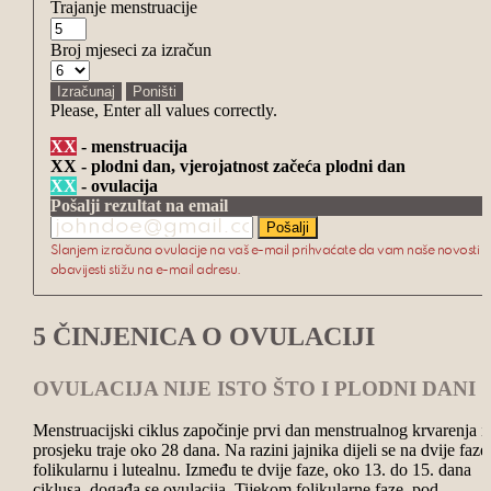
Trajanje menstruacije
Broj mjeseci za izračun
Please, Enter all values correctly.
XX
-
menstruacija
XX
-
plodni dan, vjerojatnost začeća plodni dan
XX
-
ovulacija
Pošalji rezultat na email
Slanjem izračuna ovulacije na vaš e-mail prihvaćate da vam naše novosti i
obavijesti stižu na e-mail adresu.
5 ČINJENICA O OVULACIJI
OVULACIJA NIJE ISTO ŠTO I PLODNI DANI
Menstruacijski ciklus započinje prvi dan menstrualnog krvarenja i
prosjeku traje oko 28 dana. Na razini jajnika dijeli se na dvije faze
folikularnu i lutealnu. Između te dvije faze, oko 13. do 15. dana
ciklusa, događa se ovulacija. Tijekom folikularne faze, pod