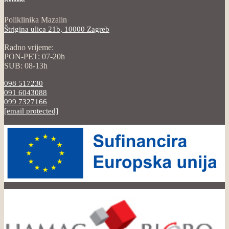
Poliklinika Mazalin
Štrigina ulica 21b, 10000 Zagreb
Radno vrijeme:
PON-PET: 07-20h
SUB: 08-13h
098 517230
091 6043088
099 7327166
[email protected]