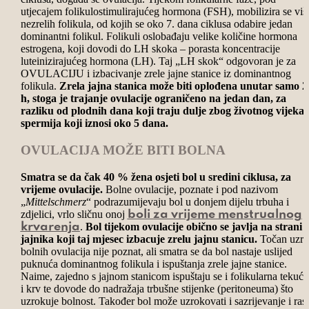
utjecajem folikulostimulirajućeg hormona (FSH), mobilizira se viš
nezrelih folikula, od kojih se oko 7. dana ciklusa odabire jedan
dominantni folikul. Folikuli oslobađaju velike količine hormona
estrogena, koji dovodi do LH skoka – porasta koncentracije
luteinizirajućeg hormona (LH). Taj „LH skok“ odgovoran je za
OVULACIJU i izbacivanje zrele jajne stanice iz dominantnog
folikula.
Zrela jajna stanica može biti oplođena unutar samo 2
h, stoga je trajanje ovulacije ograničeno na jedan dan, za
razliku od plodnih dana koji traju dulje zbog životnog vijeka
spermija koji iznosi oko 5 dana.
OVULACIJA MOŽE BITI BOLNA
Smatra se da čak 40 % žena osjeti bol u sredini ciklusa, za
vrijeme ovulacije.
Bolne ovulacije, poznate i pod nazivom
„
Mittelschmerz
“ podrazumijevaju bol u donjem dijelu trbuha i
zdjelici, vrlo sličnu onoj
boli za vrijeme menstrualnog
.
Bol tijekom ovulacije obično se javlja na strani
krvarenja
jajnika koji taj mjesec izbacuje zrelu jajnu stanicu.
Točan uzr
bolnih ovulacija nije poznat, ali smatra se da bol nastaje uslijed
puknuća dominantnog folikula i ispuštanja zrele jajne stanice.
Naime, zajedno s jajnom stanicom ispuštaju se i folikularna tekući
i krv te dovode do nadražaja trbušne stijenke (peritoneuma) što
uzrokuje bolnost. Također bol može uzrokovati i sazrijevanje i rast