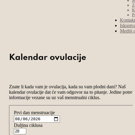
M
Z
K
P
Kontak
Iskustv
Mediji 
Kalendar ovulacije
Znate li kada vam je ovulacija, kada su vam plodni dani? Naš
kalendar ovulacije dat će vam odgovor na to pitanje. Jedine potre
informacije vezane su uz vaš menstrualni ciklus.
Prvi dan menstruacije
Duljina ciklusa