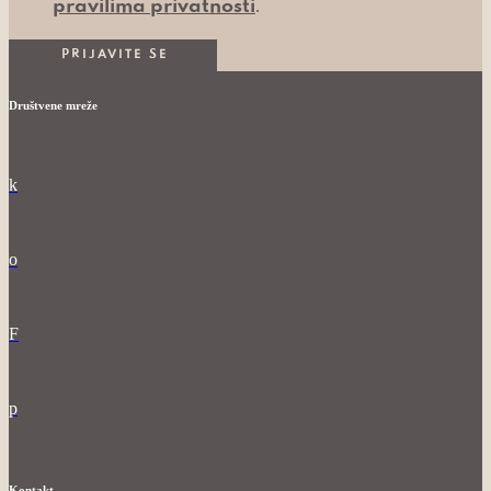
.
pravilima privatnosti
Društvene mreže
k
o
F
p
Kontakt