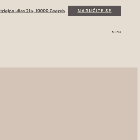
trigina ulica 21b, 10000 Zagreb
NARUČITE SE
MENU