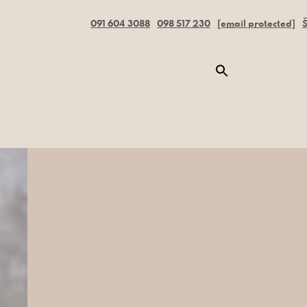
091 604 3088
098 517 230
[email protected]
Š