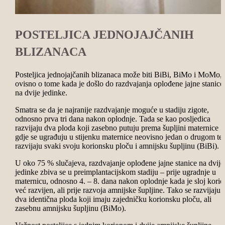
POSTELJICA JEDNOJAJČANIH
BLIZANACA
Posteljica jednojajčanih blizanaca može biti BiBi, BiMo i MoMo,
ovisno o tome kada je došlo do razdvajanja oplođene jajne stanice
na dvije jedinke.
Smatra se da je najranije razdvajanje moguće u stadiju zigote,
odnosno prva tri dana nakon oplodnje. Tada se kao posljedica
razvijaju dva ploda koji zasebno putuju prema šupljini maternice
gdje se ugrađuju u stijenku maternice neovisno jedan o drugom te
razvijaju svaki svoju korionsku ploču i amnijsku šupljinu (BiBi).
U oko 75 % slučajeva, razdvajanje oplođene jajne stanice na dvije
jedinke zbiva se u preimplantacijskom stadiju – prije ugradnje u
maternicu, odnosno 4. – 8. dana nakon oplodnje kada je sloj korio
već razvijen, ali prije razvoja amnijske šupljine. Tako se razvijaju
dva identična ploda koji imaju zajedničku korionsku ploču, ali
zasebnu amnijsku šupljinu (BiMo).