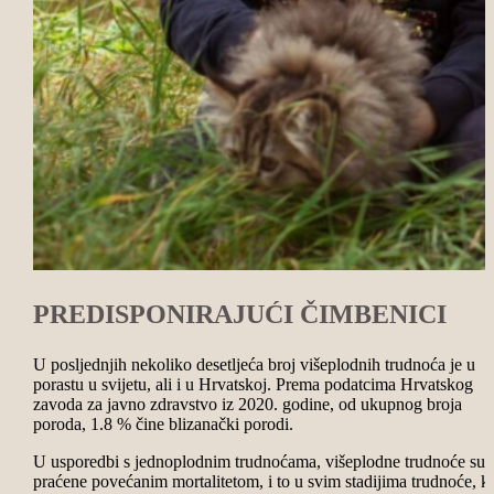
PREDISPONIRAJUĆI ČIMBENICI
U posljednjih nekoliko desetljeća broj višeplodnih trudnoća je u
porastu u svijetu, ali i u Hrvatskoj. Prema podatcima Hrvatskog
zavoda za javno zdravstvo iz 2020. godine, od ukupnog broja
poroda, 1.8 % čine blizanački porodi.
U usporedbi s jednoplodnim trudnoćama, višeplodne trudnoće su
praćene povećanim mortalitetom, i to u svim stadijima trudnoće, k