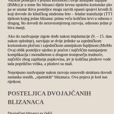
Važnost posteljice s jednim korionom i dvije amnijske šupljine
(BiMo) je u tome što blizanci dijele krvnu opskrbu korionske ploč
pa se unutar tkiva posteljice mogu razviti opasni spojevi krvnih žil
koji dovode do kliničkog sindroma feto – fetalne transfuzije (TTT
tijekom kojeg jedan blizanac prima veću količinu krvi u odnosu n
drugog, što dovodi do neravnomjernog razvoja, odnosno jedan pl
biva manji.
Ako do razdvajanje zigote dođe nakon implantacije (9. – 15. dana
nakon oplodnje), razvijaju se dvije jedinke sa zajedničkom
korionskom pločom i zajedničkom amnijskom šupljinom (MoMo)
Ovaj oblik posteljice ujedno je praćen i najčešćim nastajanjem
komplikacija i mortalitetom u drugom tromjesečju trudnoće,
najčešće zbog zaplitanja pupkovina, jer je količina plodove vode
tada poprilično velika, a plodovi su mali.
Nepotpuno razdvajanje nakon razvoja osnovnih struktura dovodi 
nastanka sraslih, „sijamskih“ blizanaca. Ova pojava je kod nas
rijetkost.
POSTELJICA DVOJAJČANIH
BLIZANACA
Dvojajčani blizanci su češći.