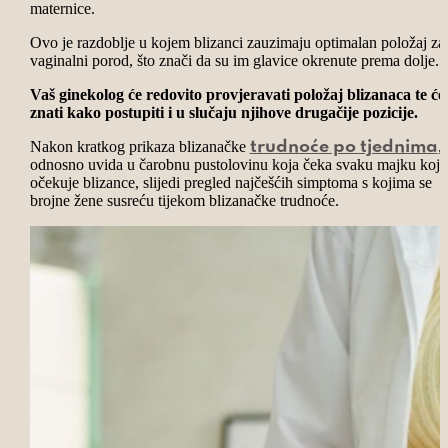
maternice.
Ovo je razdoblje u kojem blizanci zauzimaju optimalan položaj za
vaginalni porod, što znači da su im glavice okrenute prema dolje.
Vaš ginekolog će redovito provjeravati položaj blizanaca te će
znati kako postupiti i u slučaju njihove drugačije pozicije.
Nakon kratkog prikaza blizanačke
,
trudnoće po tjednima
odnosno uvida u čarobnu pustolovinu koja čeka svaku majku koja
očekuje blizance, slijedi pregled najčešćih simptoma s kojima se
brojne žene susreću tijekom blizanačke trudnoće.