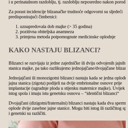
i u perinatalnom razdoblju, tj. razdoblju neposredno nakon poroda
Za porast incidencije blizanačke trudnoće odgovorni su sljedeći
predisponirajući čimbenici:
uznapredovala dob majke (> 35 godina)
pozitivna obiteljska anamneza
primjena metoda potpomognute medicinske oplodnje
KAKO NASTAJU BLIZANCI?
Blizanci se razvijaju iz jedne zajedničke ili dviju odvojenih jajnih
stanica majke, pa tako razlikujemo jednojajčane/dvojajčane blizan
Jednojajčani ili monozigotni blizanci nastaju kada se jedna oplođe
jajna stanica (zigota) podijeli na dvije embrionalne osnove prije
implantacije (ugradnje ploda u stijenku maternice majke). Uvijek 
istog spola i imaju istu genetsku osnovu – “identični blizanci“
Dvojajčani (dizigotni/fraternalni) blizanci nastaju kada dva spermi
oplode dvije zasebne jajne stanice. Mogu biti istog ili različitog sp
i genetski su različiti.