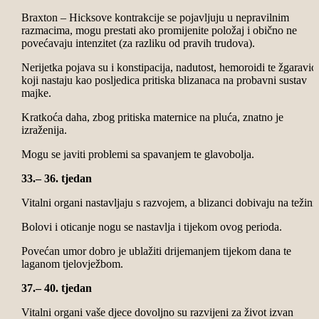
Braxton – Hicksove kontrakcije se pojavljuju u nepravilnim
razmacima, mogu prestati ako promijenite položaj i obično ne
povećavaju intenzitet (za razliku od pravih trudova).
Nerijetka pojava su i konstipacija, nadutost, hemoroidi te žgaravic
koji nastaju kao posljedica pritiska blizanaca na probavni sustav
majke.
Kratkoća daha, zbog pritiska maternice na pluća, znatno je
izraženija.
Mogu se javiti problemi sa spavanjem te glavobolja.
33.– 36. tjedan
Vitalni organi nastavljaju s razvojem, a blizanci dobivaju na težini.
Bolovi i oticanje nogu se nastavlja i tijekom ovog perioda.
Povećan umor dobro je ublažiti drijemanjem tijekom dana te
laganom tjelovježbom.
37.– 40. tjedan
Vitalni organi vaše djece dovoljno su razvijeni za život izvan