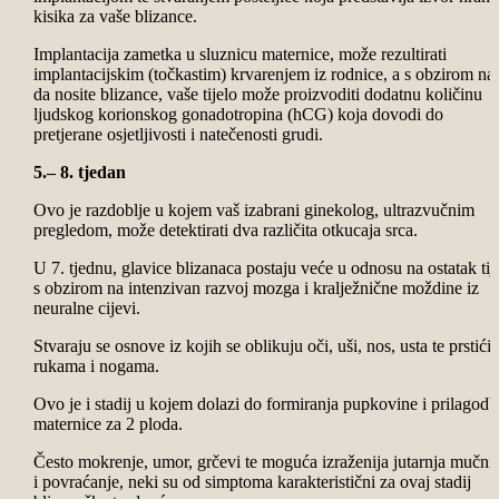
kisika za vaše blizance.
Implantacija zametka u sluznicu maternice, može rezultirati
implantacijskim (točkastim) krvarenjem iz rodnice, a s obzirom na 
da nosite blizance, vaše tijelo može proizvoditi dodatnu količinu
ljudskog korionskog gonadotropina (hCG) koja dovodi do
pretjerane osjetljivosti i natečenosti grudi.
5.– 8. tjedan
Ovo je razdoblje u kojem vaš izabrani ginekolog, ultrazvučnim
pregledom, može detektirati dva različita otkucaja srca.
U 7. tjednu, glavice blizanaca postaju veće u odnosu na ostatak tij
s obzirom na intenzivan razvoj mozga i kralježnične moždine iz
neuralne cijevi.
Stvaraju se osnove iz kojih se oblikuju oči, uši, nos, usta te prstići 
rukama i nogama.
Ovo je i stadij u kojem dolazi do formiranja pupkovine i prilagodb
maternice za 2 ploda.
Često mokrenje, umor, grčevi te moguća izraženija jutarnja mučni
i povraćanje, neki su od simptoma karakteristični za ovaj stadij