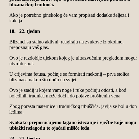
blizanačkoj trudnoći.
Ako je potrebno ginekolog će vam propisati dodatke željeza i
kalcija.
18.– 22. tjedan
Blizanci su stalno aktivni, reagiraju na zvukove iz okoline,
prepoznaju vaš glas.
Ovo je razdoblje tijekom kojeg je ultrazvučnim pregledom moguć
utvrditi spol.
U crijevima fetusa, počinje se formirati mekonij – prva stolica
blizanaca nakon što dođu na svijet.
Ovo je stadij u kojem vam noge i ruke počinju oticati, a kod
pojedinih trudnica može doći i do pojave proširenih vena.
Zbog porasta maternice i trudničkog trbuščića, javlja se bol u don
leđima.
Svakako preporučujemo lagano istezanje i vježbe koje mogu
ublažiti nelagodu te ojačati mišiće leđa.
23.– 27. tjedan