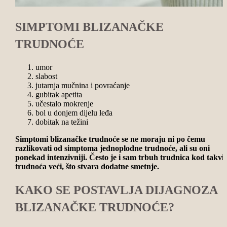
SIMPTOMI BLIZANAČKE
TRUDNOĆE
umor
slabost
jutarnja mučnina i povraćanje
gubitak apetita
učestalo mokrenje
bol u donjem dijelu leđa
dobitak na težini
Simptomi blizanačke trudnoće se ne moraju ni po čemu
razlikovati od simptoma jednoplodne trudnoće, ali su oni
ponekad intenzivniji. Često je i sam trbuh trudnica kod takvi
trudnoća veći, što stvara dodatne smetnje.
KAKO SE POSTAVLJA DIJAGNOZA
BLIZANAČKE TRUDNOĆE?