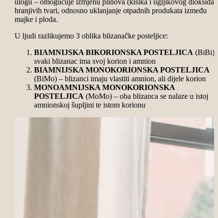
ulogu – omogućuje izmjenu plinova (kisika i ugljikovog dioksida) 
hranjivih tvari, odnosno uklanjanje otpadnih produkata između
majke i ploda.
U ljudi razlikujemo 3 oblika blizanačke posteljice:
BIAMNIJSKA BIKORIONSKA POSTELJICA
(BiBi) 
svaki blizanac ima svoj korion i amnion
BIAMNIJSKA MONOKORIONSKA POSTELJICA
(BiMo) – blizanci imaju vlastiti amnion, ali dijele korion
MONOAMNIJSKA MONOKORIONSKA
POSTELJICA
(MoMo) – oba blizanca se nalaze u istoj
amnionskoj šupljini te istom korionu