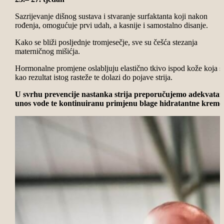
Sazrijevanje dišnog sustava i stvaranje surfaktanta koji nakon
rođenja, omogućuje prvi udah, a kasnije i samostalno disanje.
Kako se bliži posljednje tromjesečje, sve su češća stezanja
materničnog mišićja.
Hormonalne promjene oslabljuju elastično tkivo ispod kože koja s
kao rezultat istog rasteže te dolazi do pojave strija.
U svrhu prevencije nastanka strija preporučujemo adekvatan
unos vode te kontinuiranu primjenu blage hidratantne kreme