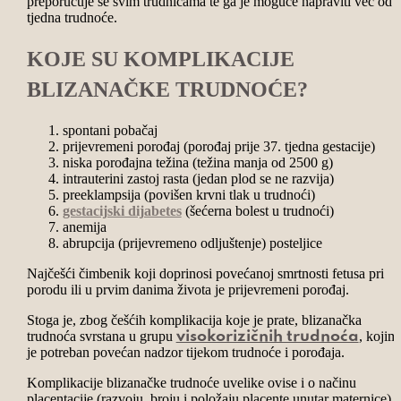
preporučuje se svim trudnicama te ga je moguće napraviti već od 
tjedna trudnoće.
KOJE SU KOMPLIKACIJE
BLIZANAČKE TRUDNOĆE?
spontani pobačaj
prijevremeni porođaj (porođaj prije 37. tjedna gestacije)
niska porođajna težina (težina manja od 2500 g)
intrauterini zastoj rasta (jedan plod se ne razvija)
preeklampsija (povišen krvni tlak u trudnoći)
gestacijski dijabetes
(šećerna bolest u trudnoći)
anemija
abrupcija (prijevremeno odljuštenje) posteljice
Najčešći čimbenik koji doprinosi povećanoj smrtnosti fetusa pri
porodu ili u prvim danima života je prijevremeni porođaj.
Stoga je, zbog češćih komplikacija koje je prate, blizanačka
trudnoća svrstana u grupu
, kojim
visokorizičnih trudnoća
je potreban povećan nadzor tijekom trudnoće i porođaja.
Komplikacije blizanačke trudnoće uvelike ovise i o načinu
placentacije (razvoju, broju i položaju placente unutar maternice).