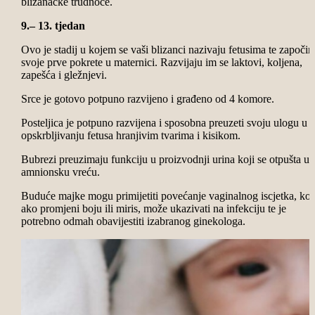
blizanačke trudnoće.
9.– 13. tjedan
Ovo je stadij u kojem se vaši blizanci nazivaju fetusima te započin
svoje prve pokrete u maternici. Razvijaju im se laktovi, koljena,
zapešća i gležnjevi.
Srce je gotovo potpuno razvijeno i građeno od 4 komore.
Posteljica je potpuno razvijena i sposobna preuzeti svoju ulogu u
opskrbljivanju fetusa hranjivim tvarima i kisikom.
Bubrezi preuzimaju funkciju u proizvodnji urina koji se otpušta u
amnionsku vreću.
Buduće majke mogu primijetiti povećanje vaginalnog iscjetka, koj
ako promjeni boju ili miris, može ukazivati na infekciju te je
potrebno odmah obavijestiti izabranog ginekologa.