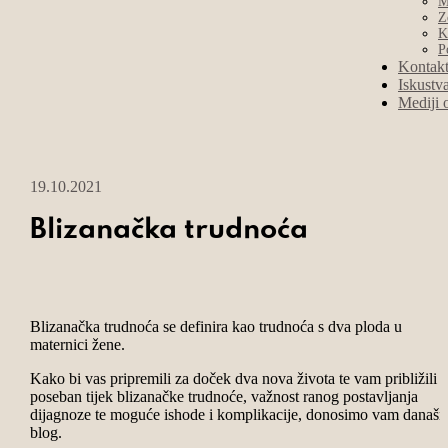
M
Z
K
P
Kontak
Iskustv
Mediji 
19.10.2021
Blizanačka trudnoća
Blizanačka trudnoća se definira kao trudnoća s dva ploda u
maternici žene.
Kako bi vas pripremili za doček dva nova života te vam približili
poseban tijek blizanačke trudnoće, važnost ranog postavljanja
dijagnoze te moguće ishode i komplikacije, donosimo vam današnj
blog.