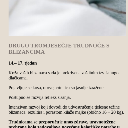
DRUGO TROMJESEČJE TRUDNOĆE S
BLIZANCIMA
14.– 17. tjedan
Koža vaših blizanaca sada je prekrivena zaštitnim tzv. lanugo
dlačicama.
Pojavljuje se kosa, obrve, crte lica su jasnije izražene.
Postupno se razvija refleks sisanja.
Intenzivan razvoj koji dovodi do udvostručenja tjelesne težine
blizanaca, rezultira i porastom kilaže majke (obično 16 – 20 kg).
Trudnicama se preporučuje unos zdrave, uravnotežene
prehrane koja zadovoljava povećane kalorijske potrebe u