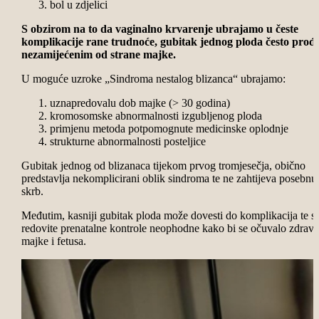
bol u zdjelici
S obzirom na to da vaginalno krvarenje ubrajamo u česte
komplikacije rane trudnoće, gubitak jednog ploda često prođ
nezamijećenim od strane majke.
U moguće uzroke „Sindroma nestalog blizanca“ ubrajamo:
uznapredovalu dob majke (> 30 godina)
kromosomske abnormalnosti izgubljenog ploda
primjenu metoda potpomognute medicinske oplodnje
strukturne abnormalnosti posteljice
Gubitak jednog od blizanaca tijekom prvog tromjesečja, obično
predstavlja nekomplicirani oblik sindroma te ne zahtijeva posebnu
skrb.
Međutim, kasniji gubitak ploda može dovesti do komplikacija te s
redovite prenatalne kontrole neophodne kako bi se očuvalo zdravl
majke i fetusa.