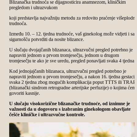
Blizanačka trudnoća se dijagnosticira anamnezom, kliničkim
pregledom i ultrazvukom
koji predstavlja najvažniju metodu za redovito praćenje višeplodni
trudnoća.
Između 10. – 12. tjedna trudnoće, vaš ginekolog može vidjeti i sa
sigurnošću potvrditi da nosite blizance.
U slučaju dvojajčanih blizanaca, ultrazvučni pregled potrebno je
napraviti jednom u prvom tromjesečju, jednom u drugom
tromjesečju te ako je sve uredu, pregled ponavljati svaka 4 tjedna.
Kod jednojajčanih blizanaca, ultrazvučni pregled potrebno je
napraviti jednom u prvom tromjesečju, a nakon 16. tjedna gestacij
svaka 2 tjedna zbog mogućih komplikacija poput TTTS ili TRAP
(blizanački sindrom retrogradne arterijske perfuzije) o kojima ćem
govoriti kasnije.
U slučaju visokorizične blizanačke trudnoće, od iznimne je
važnosti da u dogovoru s izabranim ginekologom obavljate
češće kliničke i ultrazvučne kontrole.