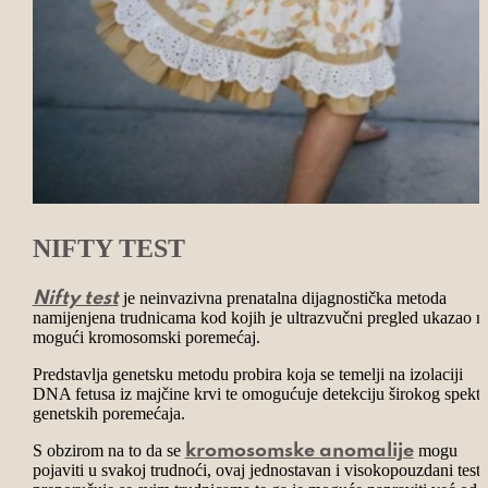
NIFTY TEST
je neinvazivna prenatalna dijagnostička metoda
Nifty test
namijenjena trudnicama kod kojih je ultrazvučni pregled ukazao n
mogući kromosomski poremećaj.
Predstavlja genetsku metodu probira koja se temelji na izolaciji
DNA fetusa iz majčine krvi te omogućuje detekciju širokog spektr
genetskih poremećaja.
S obzirom na to da se
mogu
kromosomske anomalije
pojaviti u svakoj trudnoći, ovaj jednostavan i visokopouzdani test,