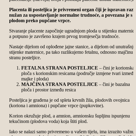
Placenta ili posteljica je privremeni organ čiji je ispravan razv
nužan za uspostavljanje normalne trudnoće, a povezana je s
plodom preko pupčane vrpce.
Stvaranje placente započinje ugradnjom ploda u stijenku maternice
a potpuno je završeno krajem prvog tromjesečja trudnoće.
Nastaje dijelom od oplođene jajne stanice, a dijelom od unutrašnje
stijenke maternice, pa tako razlikujemo fetalnu, odnosno majčinu
stranu posteljice.
FETALNA STRANA POSTELJICE
– čini je korionska
ploča s korionskim resicama (područje izmjene tvari između
majke i ploda)
MAJČINA STRANA POSTELJICE
– čini je bazalna
ploča i prostor između resica
Posteljica je građena je od spleta krvnih žila, plodovih ovojnica
(koriona i amniona) i pupčane vrpce (pupkovine).
Korion okružuje plod, a amnion, amnionsku šupljinu ispunjenu
tekućinom (plodova voda) koja štiti plod.
Iako se nalazi samo privremeno u vašem tijelu, ima izrazito važnu