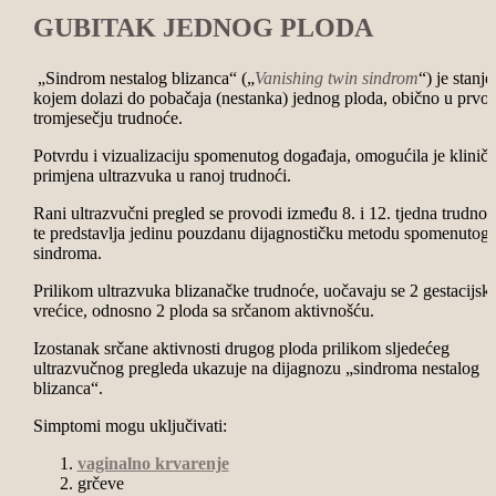
GUBITAK JEDNOG PLODA
„Sindrom nestalog blizanca“ („
Vanishing twin sindrom
“) je stanje
kojem dolazi do pobačaja (nestanka) jednog ploda, obično u prvo
tromjesečju trudnoće.
Potvrdu i vizualizaciju spomenutog događaja, omogućila je klinič
primjena ultrazvuka u ranoj trudnoći.
Rani ultrazvučni pregled se provodi između 8. i 12. tjedna trudnoć
te predstavlja jedinu pouzdanu dijagnostičku metodu spomenutog
sindroma.
Prilikom ultrazvuka blizanačke trudnoće, uočavaju se 2 gestacijsk
vrećice, odnosno 2 ploda sa srčanom aktivnošću.
Izostanak srčane aktivnosti drugog ploda prilikom sljedećeg
ultrazvučnog pregleda ukazuje na dijagnozu „sindroma nestalog
blizanca“.
Simptomi mogu uključivati:
vaginalno krvarenje
grčeve