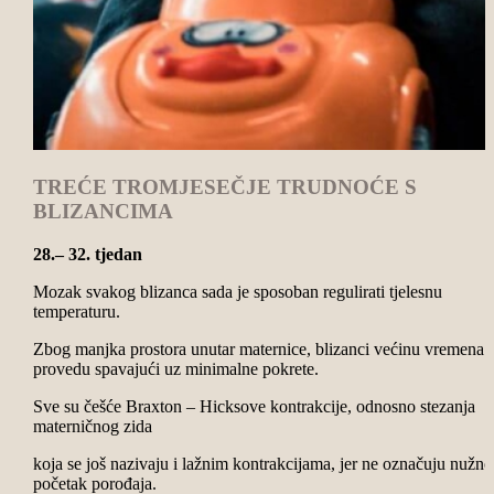
TREĆE TROMJESEČJE TRUDNOĆE S
BLIZANCIMA
28.– 32. tjedan
Mozak svakog blizanca sada je sposoban regulirati tjelesnu
temperaturu.
Zbog manjka prostora unutar maternice, blizanci većinu vremena
provedu spavajući uz minimalne pokrete.
Sve su češće Braxton – Hicksove kontrakcije, odnosno stezanja
materničnog zida
koja se još nazivaju i lažnim kontrakcijama, jer ne označuju nužno
početak porođaja.