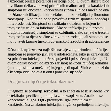
a uzročnik prelazi posteljicu i oštećuje plod. U ovom slučaju plod 
u velikom riziku za razvoj prirođenih malformacija, a karakteristič
simptomi su: obostrani korioretinitis (upala žilnice i mrežnice oka),
moždane kalcifikacije, hidrocefalus ili mikrocefalija i psihomotorn
zaostajanje. Kod trudnice se povećava rizik za spontani pobačaj i
mrtvorođenost. Simptomi se razlikuju s obzirom u kojem je
tromjesečju trudnica inficirana. Ako se infekcija javi u prvom i
drugom tromjesečju simptomi su ozbiljniji, a ako se javi u trećem
tromjesečju ta djeca se čine zdravom pri rođenju, ali simptomi se
mogu javiti kasnije tijekom dojenačkog razdoblja ili adolescencije
Očna toksoplazmoza
najčešće nastaje zbog prirođene infekcije, a
simptomi se ponovno javljaju u adolescenata. Iako je karakteristič
za prirođenu infekciju može se pojaviti i pri stečenoj infekciji. U
ovom obliku bolesti dolazi do žarišnog nekrotizirajućeg retinitisa
(umiranje stanica mrežnice) kojeg slijedi upala žilnice – dolazi do
oštećenja vida, bolova u oku i ponekad sljepoće.
Dijagnoza i liječenje toksoplazmoze
Dijagnoza se postavlja
serološki
, a to znači da se iz izvađene krvi
detektiraju specifična protutijela za toksoplazmu. Analizira se
koncentracija IgM i IgG protutijela. IgM protutijela su
karakteristična za akutnu infekciju, a IgG za preboljenu infekciju.