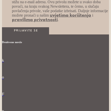
stižu na e-mail adresu. Ovu privolu možete u svako doba
povući, na kraju svakog Newslettera, te ćemo, u slučaju
povlačenja privole, vaše podatke izbrisati. Daljnje informacije
možete pronaći u našim
i
uvjetima korištenja
.
pravilima privatnosti
Društvene mreže
k
o
F
p