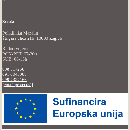
Kontakt
Poliklinika Mazalin
Štrigina ulica 21b, 10000 Zagreb
Radno vrijeme:
PON-PET: 07-20h
SUB: 08-13h
098 517230
091 6043088
099 7327166
[email protected]