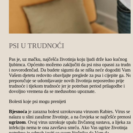
PSI U TRUDNOĆI
Pas je, uz mačku, najčešća životinja koju ljudi drže kao kućnog
ljubimca. Općenito možemo zaključiti da psi nisu opasni za trudni
i novorođenčad. Da budete sigurni da se ništa neće dogoditi Vama 
Vašem djetetu redovito obavljajte preglede za psa i cijepite ga. Ne
preporučuje se udomljavanje novih životinja neposredno prije
trudnoće i tijekom trudnoće jer je potreban period prilagodbe i
dovoljno vremena da se međusobno upoznate.
Bolesti koje psi mogu prenijeti
Bjesnoća
je zarazna bolest uzrokovana virusom Rabies. Virus se
nalazu u slini zaražene životinje, a na čovjeka se najčešće prenosi
ugrizom
. Ovaj virus uzrokuje upalu živčanog sustava, a lijeka za
infekciju nema te ona završava smrću. Ako Vas ugrize životinja
potrebno je odmah javiti se svom liječniku da Vam da