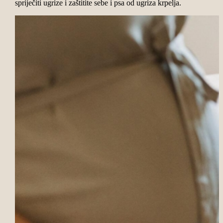
spriječiti ugrize i zaštitite sebe i psa od ugriza krpelja.