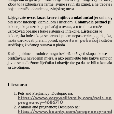
Zbog toga izbjegavate farme, svinje i svinjski izmet, a ne trebate s
bojati termički obrađenog svinjskog mesa.
Izbjegavate
ovce, koze, krave i njihovu mladunčad
jer oni mog
biti izvor infekcije klamidijom i listeriom.
Chlamydia psittaci
je
bakterija koja uzrokuje pobačaj u ovaca, a u trudnica može
uzrokovati opasne i teške sistemske infekcije.
Listerioza
je
bakterijska bolest koja se prenosi putem nepasteriziranog mlijeka, 
može uzrokovati prerani porod,
i oštećen
spontani pobačaj
središnjeg živčanog sustava u ploda.
Kućni ljubimci i trudnice mogu bezbrižno živjeti skupa ako se
pridržavaju navedenih mjera, a ako primijetite bilo kakve simptom
javite se nadležnom liječniku i obavijestite ga da ste bili u kontakt
sa životinjom.
Literatura:
Pets and Pregnancy; Dostupno na:
https://www.verywellfamily.com/pets-and
pregnancy-4686710
Animals and pregnancy; Dostupno na:
https://www.bounty.com/pregnancy-and