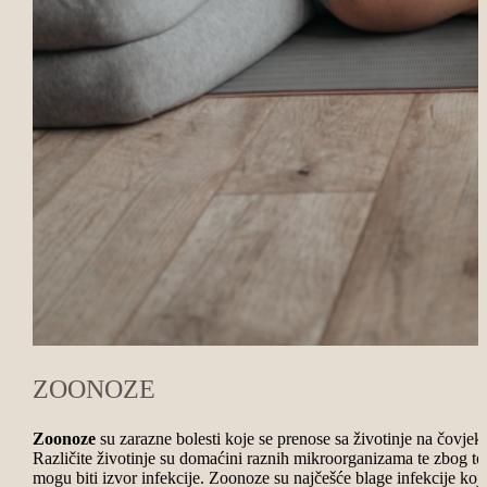
ZOONOZE
Zoonoze
su zarazne bolesti koje se prenose sa životinje na čovjek
Različite životinje su domaćini raznih mikroorganizama te zbog to
mogu biti izvor infekcije. Zoonoze su najčešće blage infekcije koj