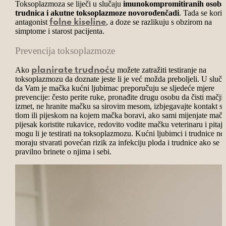
Toksoplazmoza se liječi u slučaju
imunokompromitiranih osoba
trudnica i akutne toksoplazmoze novorođenčadi
. Tada se koris
antagonist
, a doze se razlikuju s obzirom na
folne kiseline
simptome i starost pacijenta.
Prevencija toksoplazmoze
Ako
možete zatražiti testiranje na
planirate trudnoću
toksoplazmozu da doznate jeste li je već možda preboljeli. U sluča
da Vam je mačka kućni ljubimac preporučuju se sljedeće mjere
prevencije: često perite ruke, pronađite drugu osobu da čisti mačji
izmet, ne hranite mačku sa sirovim mesom, izbjegavajte kontakt s
tlom ili pijeskom na kojem mačka boravi, ako sami mijenjate mačj
pijesak koristite rukavice, redovito vodite mačku veterinaru i pitajt
mogu li je testirati na toksoplazmozu. Kućni ljubimci i trudnice ne
moraju stvarati povećan rizik za infekciju ploda i trudnice ako se
pravilno brinete o njima i sebi.