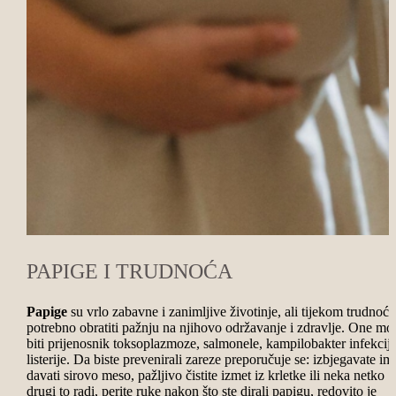
PAPIGE I TRUDNOĆA
Papige
su vrlo zabavne i zanimljive životinje, ali tijekom trudnoće
potrebno obratiti pažnju na njihovo održavanje i zdravlje. One mo
biti prijenosnik toksoplazmoze, salmonele, kampilobakter infekcije
listerije. Da biste prevenirali zareze preporučuje se: izbjegavate im
davati sirovo meso, pažljivo čistite izmet iz krletke ili neka netko
drugi to radi, perite ruke nakon što ste dirali papigu, redovito je