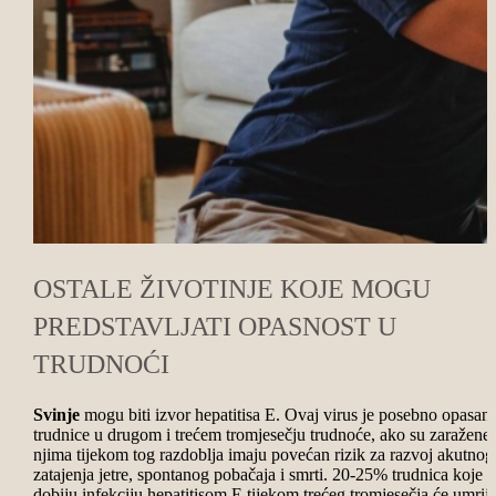
OSTALE ŽIVOTINJE KOJE MOGU
PREDSTAVLJATI OPASNOST U
TRUDNOĆI
Svinje
mogu biti izvor hepatitisa E. Ovaj virus je posebno opasan 
trudnice u drugom i trećem tromjesečju trudnoće, ako su zaražene
njima tijekom tog razdoblja imaju povećan rizik za razvoj akutnog
zatajenja jetre, spontanog pobačaja i smrti. 20-25% trudnica koje
dobiju infekciju hepatitisom E tijekom trećeg tromjesečja će umrije