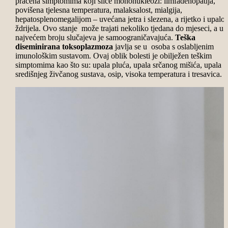
praćena simptomima koji sliče mononukleozi: limfadenopatija,
povišena tjelesna temperatura, malaksalost, mialgija,
hepatosplenomegalijom – uvećana jetra i slezena, a rijetko i upalo
ždrijela. Ovo stanje može trajati nekoliko tjedana do mjeseci, a u
najvećem broju slučajeva je samoograničavajuća.
Teška
diseminirana toksoplazmoza
javlja se u osoba s oslabljenim
imunološkim sustavom. Ovaj oblik bolesti je obilježen teškim
simptomima kao što su: upala pluća, upala srčanog mišića, upala
središnjeg živčanog sustava, osip, visoka temperatura i tresavica.