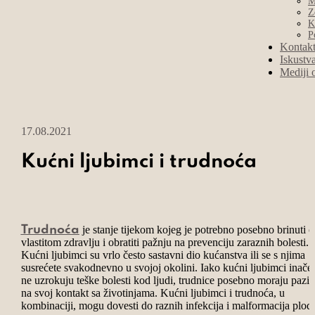
M
Z
K
P
Kontak
Iskustv
Mediji 
17.08.2021
Kućni ljubimci i trudnoća
je stanje tijekom kojeg je potrebno posebno brinuti o
Trudnoća
vlastitom zdravlju i obratiti pažnju na prevenciju zaraznih bolesti.
Kućni ljubimci su vrlo često sastavni dio kućanstva ili se s njima
susrećete svakodnevno u svojoj okolini. Iako kućni ljubimci inače
ne uzrokuju teške bolesti kod ljudi, trudnice posebno moraju paziti
na svoj kontakt sa životinjama. Kućni ljubimci i trudnoća, u
kombinaciji, mogu dovesti do raznih infekcija i malformacija plod