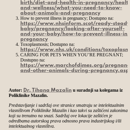
birth/diet-and-health-in-pregnancy/healt
and-wellness/what-you-need-to-know-
about-animals-and-pregnancy
How to prevent illness in pregnancy; Dostupno na:
https://www.nhsinform.scot/ready-steady
baby/pregnancy/looking-after-yourself-
and-your-baby/how-to-prevent-illness-in-
pregnancy
Toxoplasmosis; Dostupno na:
https://www.nhs.uk/conditions/toxoplasm
CARING FOR PETS WHEN YOU’RE PREGNANT;
Dostupno na:
https://www.marchofdimes.org/pregnanc
and-other-animals-during-pregnancy.asp
Autor:
u suradnji sa kolegama iz
Dr. Tihana Mazalin
Poliklinike Mazalin.
Predstavljanje i sadržaj ove stranice smatraju se intelektualnim
vlasništvom Poliklinike Mazalin i kao takvi su zaštićeni zakonima
koji su trenutno na snazi. Sadržaj ove lokacije zaštićen je
odredbama autorskog prava odnosno prava industrijskog i/ili
intelektualnog vlasništva.