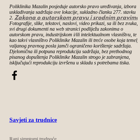
Poliklinika Mazalin posjeduje autorsko pravo uređivanja, izbora i
usklađivanja sadržaja ove lokacije, sukladno članku 277. stavku
2.
Zakona o autorskom pravu i srodnim pravima
Fotografije, slike,
tekstovi
, naslovi, video prikazi, sa ili bez zvuka, 
svi drugi dokumenti na web stranici podliježu zakonima o
autorskom pravu, industrijskom i/ili intelektualnom vlasništvu, te 
kao takvi vlasništvo Poliklinike Mazalin ili treće osobe koja temel
valjanog
pravnog
posla jamči ograničeno korištenje sadržaja.
Djelomična ili potpuna reprodukcija sadržaja, bez prethodnog
pisanog dopuštenja Poliklinike Mazalin strogo je zabranjena,
isključujući reprodukciju izvršenu u skladu s potrebama tiska.
Savjeti za trudnice
Rani simptomi trudnoće