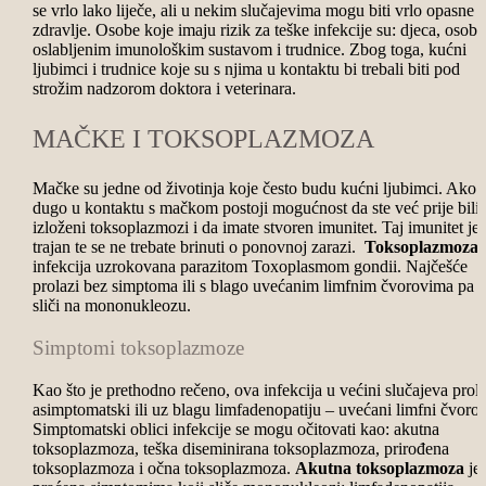
se vrlo lako liječe, ali u nekim slučajevima mogu biti vrlo opasne 
zdravlje. Osobe koje imaju rizik za teške infekcije su: djeca, osobe
oslabljenim imunološkim sustavom i trudnice. Zbog toga, kućni
ljubimci i trudnice koje su s njima u kontaktu bi trebali biti pod
strožim nadzorom doktora i veterinara.
MAČKE I TOKSOPLAZMOZA
Mačke su jedne od životinja koje često budu kućni ljubimci. Ako s
dugo u kontaktu s mačkom postoji mogućnost da ste već prije bili
izloženi toksoplazmozi i da imate stvoren imunitet. Taj imunitet je
trajan te se ne trebate brinuti o ponovnoj zarazi.
Toksoplazmoza
infekcija uzrokovana parazitom Toxoplasmom gondii. Najčešće
prolazi bez simptoma ili s blago uvećanim limfnim čvorovima pa
sliči na mononukleozu.
Simptomi toksoplazmoze
Kao što je prethodno rečeno, ova infekcija u većini slučajeva prola
asimptomatski ili uz blagu limfadenopatiju – uvećani limfni čvorov
Simptomatski oblici infekcije se mogu očitovati kao: akutna
toksoplazmoza, teška diseminirana toksoplazmoza, prirođena
toksoplazmoza i očna toksoplazmoza.
Akutna toksoplazmoza
je