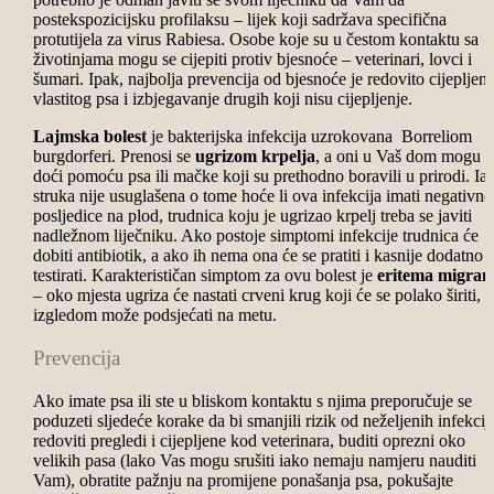
postekspozicijsku profilaksu – lijek koji sadržava specifična
protutijela za virus Rabiesa. Osobe koje su u čestom kontaktu sa
životinjama mogu se cijepiti protiv bjesnoće – veterinari, lovci i
šumari. Ipak, najbolja prevencija od bjesnoće je redovito cijepljenj
vlastitog psa i izbjegavanje drugih koji nisu cijepljenje.
Lajmska bolest
je bakterijska infekcija uzrokovana Borreliom
burgdorferi. Prenosi se
ugrizom krpelja
, a oni u Vaš dom mogu
doći pomoću psa ili mačke koji su prethodno boravili u prirodi. Ia
struka nije usuglašena o tome hoće li ova infekcija imati negativne
posljedice na plod, trudnica koju je ugrizao krpelj treba se javiti
nadležnom liječniku. Ako postoje simptomi infekcije trudnica će
dobiti antibiotik, a ako ih nema ona će se pratiti i kasnije dodatno
testirati. Karakterističan simptom za ovu bolest je
eritema migran
– oko mjesta ugriza će nastati crveni krug koji će se polako širiti, a
izgledom može podsjećati na metu.
Prevencija
Ako imate psa ili ste u bliskom kontaktu s njima preporučuje se
poduzeti sljedeće korake da bi smanjili rizik od neželjenih infekcij
redoviti pregledi i cijepljene kod veterinara, buditi oprezni oko
velikih pasa (lako Vas mogu srušiti iako nemaju namjeru nauditi
Vam), obratite pažnju na promijene ponašanja psa, pokušajte