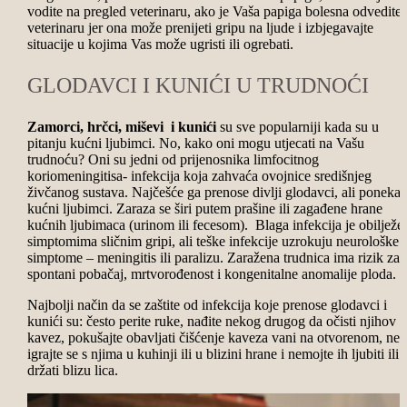
vodite na pregled veterinaru, ako je Vaša papiga bolesna odvedite 
veterinaru jer ona može prenijeti gripu na ljude i izbjegavajte
situacije u kojima Vas može ugristi ili ogrebati.
GLODAVCI I KUNIĆI U TRUDNOĆI
Zamorci, hrčci, miševi i kunići
su sve popularniji kada su u
pitanju kućni ljubimci. No, kako oni mogu utjecati na Vašu
trudnoću? Oni su jedni od prijenosnika limfocitnog
koriomeningitisa- infekcija koja zahvaća ovojnice središnjeg
živčanog sustava. Najčešće ga prenose divlji glodavci, ali ponekad
kućni ljubimci. Zaraza se širi putem prašine ili zagađene hrane
kućnih ljubimaca (urinom ili fecesom). Blaga infekcija je obilježe
simptomima sličnim gripi, ali teške infekcije uzrokuju neurološke
simptome – meningitis ili paralizu. Zaražena trudnica ima rizik za
spontani pobačaj, mrtvorođenost i kongenitalne anomalije ploda.
Najbolji način da se zaštite od infekcija koje prenose glodavci i
kunići su: često perite ruke, nađite nekog drugog da očisti njihov
kavez, pokušajte obavljati čišćenje kaveza vani na otvorenom, ne
igrajte se s njima u kuhinji ili u blizini hrane i nemojte ih ljubiti ili
držati blizu lica.