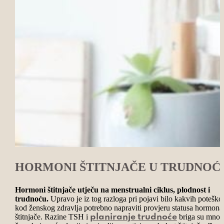
HORMONI ŠTITNJAČE U TRUDNOĆ
Hormoni štitnjače utječu na menstrualni ciklus, plodnost i
trudnoću.
Upravo je iz tog razloga pri pojavi bilo kakvih poteško
kod ženskog zdravlja potrebno napraviti provjeru statusa hormona
štitnjače. Razine TSH i
briga su mnog
planiranje trudnoće