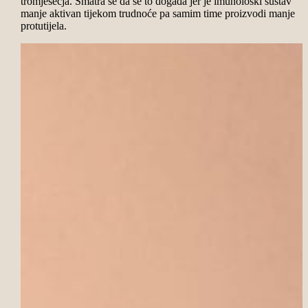
tromjesečja. Smatra se da se to događa jer je imunološki sustav
manje aktivan tijekom trudnoće pa samim time proizvodi manje
protutijela.