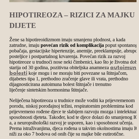
HIPOTIREOZA – RIZICI ZA MAJKU 
DIJETE
Žene sa hipotireoidizmom imaju smanjenu plodnost, a kada
zatrudne, imaju
povećan rizik od komplikacija
poput spontanog
pobačaja, gestacijske hipertenzije, anemije, preeklampsije, abrupci
posteljice i postpartalnog krvarenja. Povećan rizik za razvoj
hipotireoze u trudnoći nose neki čimbenici, kao što je životna dob
starija od 30 godina, pozitivna obiteljska anamneza
autoimuni
koje mogu i ne moraju biti povezane sa štitnjačom,
bolesti
dijabetes tipa 1, prethodno zračenje glave ili vrata, prethodno
dijagnosticirana autoimuna bolest štitnjače i trenutno
liječenje
sintetskim hormonima štitnjače
.
Neliječena hipotireoza u trudnice može voditi ka prijevremenom
porodu, niskoj porođajnoj težini, respiratornim problemima kod
prijevremeno rođene djece te slabijem razvoju mozga i intelektual
sposobnosti djeteta. Također, kod te djece dolazi do smanjenog IQ
a, a neuropsihološki razvoj je usporen, kao i sposobnost učenja.
Prema istraživanjima, djeca rođena u takvim okolnostima imaju I
niži za oko 7 bodova od onih čije su majke bile eutirotične.