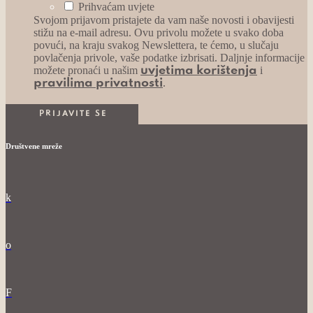
Prihvaćam uvjete
Svojom prijavom pristajete da vam naše novosti i obavijesti
stižu na e-mail adresu. Ovu privolu možete u svako doba
povući, na kraju svakog Newslettera, te ćemo, u slučaju
povlačenja privole, vaše podatke izbrisati. Daljnje informacije
možete pronaći u našim
i
uvjetima korištenja
.
pravilima privatnosti
Društvene mreže
k
o
F