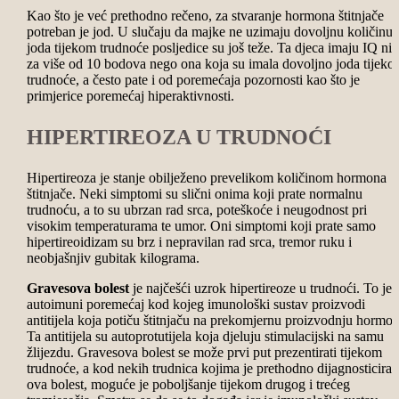
Kao što je već prethodno rečeno, za stvaranje hormona štitnjače
potreban je jod. U slučaju da majke ne uzimaju dovoljnu količinu
joda tijekom trudnoće posljedice su još teže. Ta djeca imaju IQ niž
za više od 10 bodova nego ona koja su imala dovoljno joda tijek
trudnoće, a često pate i od poremećaja pozornosti kao što je
primjerice poremećaj hiperaktivnosti.
HIPERTIREOZA U TRUDNOĆI
Hipertireoza je stanje obilježeno prevelikom količinom hormona
štitnjače. Neki simptomi su slični onima koji prate normalnu
trudnoću, a to su ubrzan rad srca, poteškoće i neugodnost pri
visokim temperaturama te umor. Oni simptomi koji prate samo
hipertireoidizam su brz i nepravilan rad srca, tremor ruku i
neobjašnjiv gubitak kilograma.
Gravesova bolest
je najčešći uzrok hipertireoze u trudnoći. To je
autoimuni poremećaj kod kojeg imunološki sustav proizvodi
antitijela koja potiču štitnjaču na prekomjernu proizvodnju hormon
Ta antitijela su autoprotutijela koja djeluju stimulacijski na samu
žlijezdu. Gravesova bolest se može prvi put prezentirati tijekom
trudnoće, a kod nekih trudnica kojima je prethodno dijagnosticira
ova bolest, moguće je poboljšanje tijekom drugog i trećeg