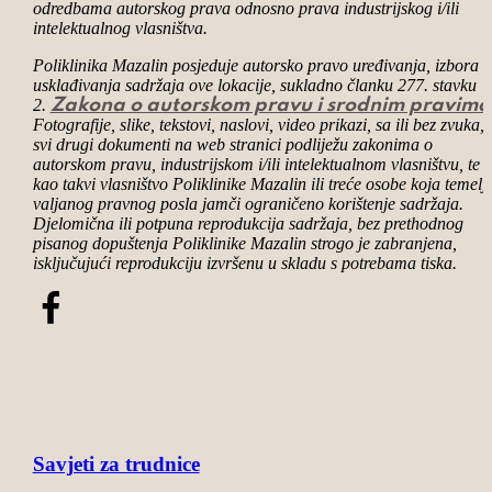
odredbama autorskog prava odnosno prava industrijskog i/ili
intelektualnog vlasništva.
Poliklinika Mazalin posjeduje autorsko pravo uređivanja, izbora i
usklađivanja sadržaja ove lokacije, sukladno članku 277. stavku
2.
Zakona o autorskom pravu i srodnim pravima
Fotografije, slike,
tekstovi
, naslovi, video prikazi, sa ili bez zvuka, 
svi drugi dokumenti na web stranici podliježu zakonima o
autorskom pravu, industrijskom i/ili intelektualnom vlasništvu, te 
kao takvi vlasništvo Poliklinike Mazalin ili treće osobe koja temel
valjanog
pravnog
posla jamči ograničeno korištenje sadržaja.
Djelomična ili potpuna reprodukcija sadržaja, bez prethodnog
pisanog dopuštenja Poliklinike Mazalin strogo je zabranjena,
isključujući reprodukciju izvršenu u skladu s potrebama tiska.
Savjeti za trudnice