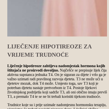
LIJEČENJE HIPOTIREOZE ZA
VRIJEME TRUDNOĆE
Liječenje hipotireoze zahtijeva nadomjestak hormona kojih
štitnjača ne proizvodi dovoljno.
Najčešće se prepisuje lijek čija j
aktivna supstanca jednaka T4. On je siguran za dijete i vrlo ga je
važno uzimati radi pravilnog razvoja djeteta. T3 ne može ući u
djetetov mozak, dok T4 može. Umjesto toga, sav T3 koji je
potreban djetetu nastaje pretvorbom iz T4. Postoje lijekovi
životinjskog podrijetla koji sadrže T3, ali oni obično imaju previše
T3, a premalo T4 te se ne bi trebali koristiti tijekom trudnoće.
Trudnice koje su i prije uzimale
nadomjesnu hormonsku terapiju
,