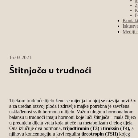
M
Z
K
P
Kontak
Iskustv
Mediji 
15.03.2021
Štitnjača u trudnoći
Tijekom trudnoće tijelo žene se mijenja i u njoj se razvija novi živo
a za uredan razvoj ploda i zdravlje majke potrebna je savršena
usklađenost svih hormona u tijelu. Važnu ulogu u hormonalnom
balansu u trudnoći imaju hormoni koje luči štitnjača – mala žlijezd
u prednjem dijelu vrata koja utječe na metabolizam cijelog tijela.
Ona izlučuje dva hormona,
trijodtironin (T3) i tiroksin (T4),
a
njihovu koncentraciju u krvi regulira
tireotropin (TSH)
kojeg