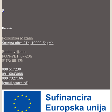
p
Kontakt
Poliklinika Mazalin
Štrigina ulica 21b, 10000 Zagreb
Radno vrijeme:
PON-PET: 07-20h
SUB: 08-13h
098 517230
091 6043088
099 7327166
[email protected]