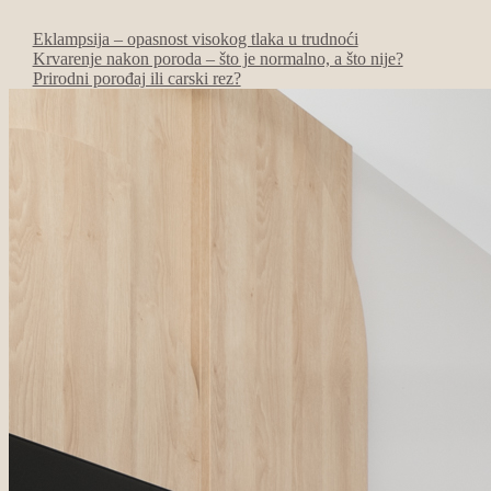
Eklampsija – opasnost visokog tlaka u trudnoći
Krvarenje nakon poroda – što je normalno, a što nije?
Prirodni porođaj ili carski rez?