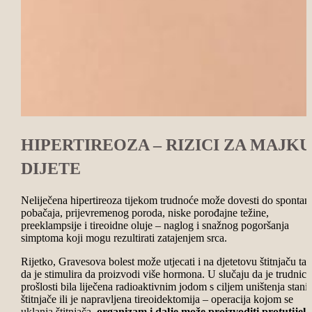
HIPERTIREOZA – RIZICI ZA MAJKU
DIJETE
Neliječena hipertireoza tijekom trudnoće može dovesti do spontan
pobačaja, prijevremenog poroda, niske porođajne težine,
preeklampsije i tireoidne oluje – naglog i snažnog pogoršanja
simptoma koji mogu rezultirati zatajenjem srca.
Rijetko, Gravesova bolest može utjecati i na djetetovu štitnjaču ta
da je stimulira da proizvodi više hormona. U slučaju da je trudnica
prošlosti bila liječena radioaktivnim jodom s ciljem uništenja stani
štitnjače ili je napravljena tireoidektomija – operacija kojom se
uklanja štitnjača,
organizam i dalje može proizvoditi protutijela