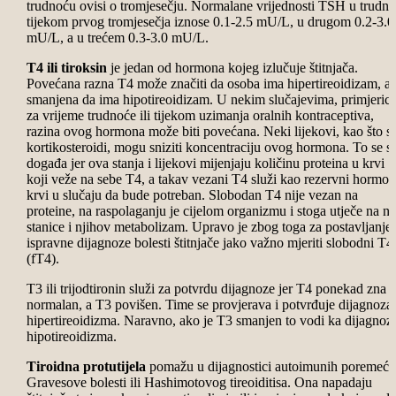
trudnoću ovisi o tromjesečju. Normalane vrijednosti TSH u trudno
tijekom prvog tromjesečja iznose 0.1-2.5 mU/L, u drugom 0.2-3.0
mU/L, a u trećem 0.3-3.0 mU/L.
T4 ili tiroksin
je jedan od hormona kojeg izlučuje štitnjača.
Povećana razna T4 može značiti da osoba ima hipertireoidizam, a
smanjena da ima hipotireoidizam. U nekim slučajevima, primjeric
za vrijeme trudnoće ili tijekom uzimanja oralnih kontraceptiva,
razina ovog hormona može biti povećana. Neki lijekovi, kao što s
kortikosteroidi, mogu sniziti koncentraciju ovog hormona. To se s
događa jer ova stanja i lijekovi mijenjaju količinu proteina u krvi
koji veže na sebe T4, a takav vezani T4 služi kao rezervni hormon
krvi u slučaju da bude potreban. Slobodan T4 nije vezan na
proteine, na raspolaganju je cijelom organizmu i stoga utječe na n
stanice i njihov metabolizam. Upravo je zbog toga za postavljanje
ispravne dijagnoze bolesti štitnjače jako važno mjeriti slobodni T4
(fT4).
T3 ili trijodtironin služi za potvrdu dijagnoze jer T4 ponekad zna b
normalan, a T3 povišen. Time se provjerava i potvrđuje dijagnoza
hipertireoidizma. Naravno, ako je T3 smanjen to vodi ka dijagnozi
hipotireoidizma.
Tiroidna protutijela
pomažu u dijagnostici autoimunih poremeća
Gravesove bolesti ili Hashimotovog tireoiditisa. Ona napadaju