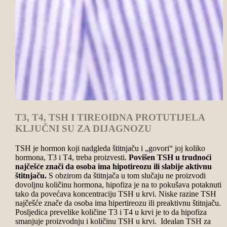
T3, T4, TSH I TIREOIDNA PROTUTIJELA
KLJUČNI SU ZA DIJAGNOZU
TSH je hormon koji nadgleda štitnjaču i „govori“ joj koliko
hormona, T3 i T4, treba proizvesti.
Povišen TSH u trudnoći
najčešće znači da osoba ima hipotireozu ili slabije aktivnu
štitnjaču.
S obzirom da štitnjača u tom slučaju ne proizvodi
dovoljnu količinu hormona, hipofiza je na to pokušava potaknuti
tako da povećava koncentraciju TSH u krvi. Niske razine TSH
najčešće znače da osoba ima hipertireozu ili preaktivnu štitnjaču.
Posljedica prevelike količine T3 i T4 u krvi je to da hipofiza
smanjuje proizvodnju i količinu TSH u krvi. Idealan TSH za