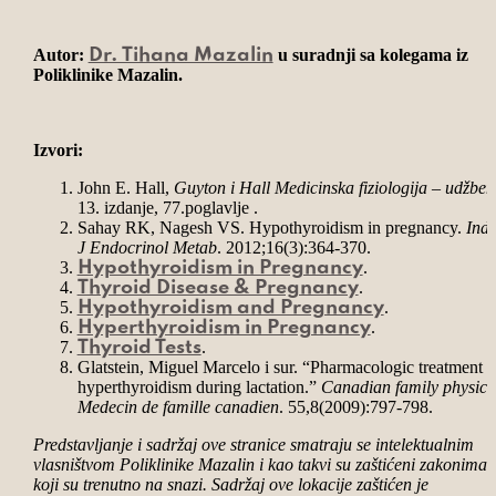
Autor:
u suradnji sa kolegama iz
Dr. Tihana Mazalin
Poliklinike Mazalin.
Izvori:
John E. Hall,
Guyton i Hall Medicinska fiziologija – udžben
13. izdanje, 77.poglavlje .
Sahay RK, Nagesh VS. Hypothyroidism in pregnancy.
Indi
J Endocrinol Metab
. 2012;16(3):364-370.
.
Hypothyroidism in Pregnancy
.
Thyroid Disease & Pregnancy
.
Hypothyroidism and Pregnancy
.
Hyperthyroidism in Pregnancy
.
Thyroid Tests
Glatstein, Miguel Marcelo i sur. “Pharmacologic treatment o
hyperthyroidism during lactation.”
Canadian family physici
Medecin de famille canadien
. 55,8(2009):797-798.
Predstavljanje i sadržaj ove stranice smatraju se intelektualnim
vlasništvom Poliklinike Mazalin i kao takvi su zaštićeni zakonima
koji su trenutno na snazi. Sadržaj ove lokacije zaštićen je