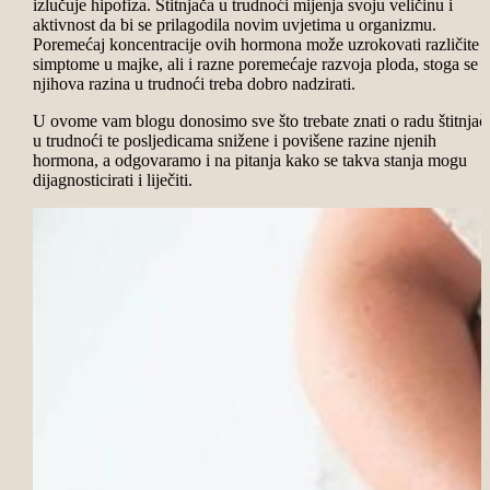
izlučuje hipofiza. Štitnjača u trudnoći mijenja svoju veličinu i
aktivnost da bi se prilagodila novim uvjetima u organizmu.
Poremećaj koncentracije ovih hormona može uzrokovati različite
simptome u majke, ali i razne poremećaje razvoja ploda, stoga se
njihova razina u trudnoći treba dobro nadzirati.
U ovome vam blogu donosimo sve što trebate znati o radu štitnjač
u trudnoći te posljedicama snižene i povišene razine njenih
hormona, a odgovaramo i na pitanja kako se takva stanja mogu
dijagnosticirati i liječiti.