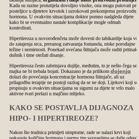
Kada su razine protutijela dovoljno visoke, ona mogu putovati pr
posteljice u djetetov krvotok i uzrokovati prekomjernu proizvodnj
hormona. U ovakvim situacijama doktor pomno nadgleda dijete
kako bi se eventualno nastale komplikacije mogle odmah
kontrolirati.
Hipertireoza u novorođenčeta može dovesti do tahikardije koja vo
do zatajenja srca, preranog zatvaranja fontanela, niske porođajne
težine i nemirnosti. Ponekad uvećana štitnjača može raditi pritisak
dušnik i time otežati disanje.
Hipertireoza često zabrinjava dojilje, međutim, to je nešto čega se
majka ne bi trebala bojati. Dokazano je da prilikom
dojenja
dolazi do povećanja koncentracije hormona štitnjače, ali uz
prilagodbu terapije ne postoji razlog da se ne doji. Lijekovi koji se
propisuju u ovakvim situacijama su sigurni za dijete te vrlo malo
aktivne tvari prelazi u majčino mlijeko.
KAKO SE POSTAVLJA DIJAGNOZA
HIPO- I HIPERTIREOZE?
Nakon što trudnica primijeti simptome, rade se nalazi krvi koji
pokazuju količinu hormona i prema tim saznanjima se dalje određ