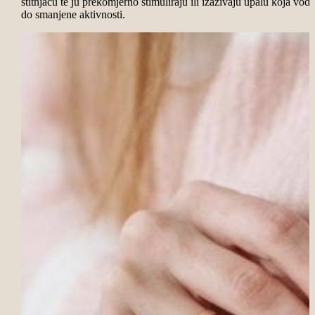
štitnjaču te ju prekomjerno stimuliraju ili izazivaju upalu koja vodi
do smanjene aktivnosti.