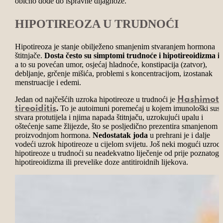
obično dođe do ispravne dijagnoze.
HIPOTIREOZA U TRUDNOĆI
Hipotireoza je stanje obilježeno smanjenim stvaranjem hormona
štitnjače.
Dosta često su simptomi trudnoće i hipotireoidizma is
a to su povećan umor, osjećaj hladnoće, konstipacija (zatvor),
debljanje, grčenje mišića, problemi s koncentracijom, izostanak
menstruacije i edemi.
Jedan od najčešćih uzroka hipotireoze u trudnoći je
Hashimot
.
To je autoimuni poremećaj u kojem imunološki sust
tireoiditis
stvara protutijela i njima napada štitnjaču, uzrokujući upalu i
oštećenje same žlijezde, što se posljedično prezentira smanjenom
proizvodnjom hormona.
Nedostatak joda
u prehrani je i dalje
vodeći uzrok hipotireoze u cijelom svijetu. Još neki mogući uzroci
hipotireoze u trudnoći su neadekvatno liječenje od prije poznatog
hipotireoidizma ili prevelike doze antitiroidnih lijekova.