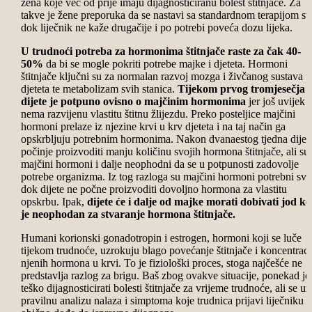
žena koje već od prije imaju dijagnosticiranu bolest štitnjače. Za
takve je žene preporuka da se nastavi sa standardnom terapijom sv
dok liječnik ne kaže drugačije i po potrebi poveća dozu lijeka.
U trudnoći potreba za hormonima štitnjače raste za čak 40-
50%
da bi se mogle pokriti potrebe majke i djeteta. Hormoni
štitnjače ključni su za normalan razvoj mozga i živčanog sustava u
djeteta te metabolizam svih stanica.
Tijekom prvog tromjesečja
dijete je potpuno ovisno o majčinim hormonima
jer još uvijek
nema razvijenu vlastitu štitnu žlijezdu. Preko posteljice majčini
hormoni prelaze iz njezine krvi u krv djeteta i na taj način ga
opskrbljuju potrebnim hormonima. Nakon dvanaestog tjedna dijet
počinje proizvoditi manju količinu svojih hormona štitnjače, ali su
majčini hormoni i dalje neophodni da se u potpunosti zadovolje
potrebe organizma. Iz tog razloga su majčini hormoni potrebni sve
dok dijete ne počne proizvoditi dovoljno hormona za vlastitu
opskrbu. Ipak,
dijete će i dalje od majke morati dobivati jod ko
je neophodan za stvaranje hormona štitnjače.
Humani korionski gonadotropin i estrogen, hormoni koji se luče
tijekom trudnoće, uzrokuju blago povećanje štitnjače i koncentraci
njenih hormona u krvi. To je fiziološki proces, stoga najčešće ne
predstavlja razlog za brigu. Baš zbog ovakve situacije, ponekad je
teško dijagnosticirati bolesti štitnjače za vrijeme trudnoće, ali se uz
pravilnu analizu nalaza i simptoma koje trudnica prijavi liječniku