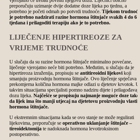
vjerojatno će trebati povisiti njegovu dozu. Liječnici obično
preporučuju uzimanje dvije dodatne doze lijeka po tjednu, a
potrebno je početi odmah po potvrdi trudnoće.
Tijekom trudnoće
je potrebno nadzirati razine hormona štitnjače svakih 4 do 6
tjedana i prilagoditi terapiju ako je to potrebno.
LIJEČENJE HIPERTIREOZE ZA
VRIJEME TRUDNOĆE
U slučaju da su razine hormona štitnjače minimalno povećane,
liječenje vjerojatno neće biti potrebno. Međutim, u slučaju da je
hipertireoza izraženija, propisuju se
antitireoidni lijekovi
koji
smanjuju proizvodnju hormona štitnjače. Ovo liječenje sprječava 
prekomjerna količina hormona majke odlazi u djetetov krvotok. U
takvim situacijama specijalisti pomno nadziru dijete i prilagođavaj
dozu lijeka.
Najčešće se propisuju najmanje moguće doze tako
da lijek ima što manji utjecaj na djetetovu proizvodnju vlastit
hormona štitnjače.
U ekstremnim situacijama kada se ovo stanje ne može regulirati
lijekovima, preporučuje se
operativno uklanjanje štitnjače
–
tireoidektomija
te nadoknada hormona levotiroksinom
postoperativno.