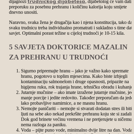
dijagnozi
, dijabetolog će vam dati
trudničkog dijabetesa
preporuku za posebnu prehranu i količinu kalorija koju smijete
dnevno unositi.
Naravno, svaka žena je drugačija kao i njena konstitucija, tako da
svaku trudnicu treba individualno promatrati i sukladno s time dati
savjet. Optimalni porast težine u cijeloj trudnoći je 10-15 kila.
5 SAVJETA DOKTORICE MAZALIN
ZA PREHRANU U TRUDNOĆI
Sigurno pripremajte hranu – jako je važno kako spremate
hranu, pogotovo u toplim mjesecima. Kako biste izbjegli
kontaminaciju salmonelom i druge opasnosti, pripazite na
higijenu ruku, rok trajanja hrane, tehničku obradu i kuhanje.
Jutarnje mučnine – ako imate izražene jutarnje mučnine, jedi
manje porcije i jedite redovito. Također preporučam da jede
lako probavljive namirnice, a ne masnu hranu.
Nemojte paničariti – nemojte si stvarati dodatan stres ili biti
ljuti na sebe ako nekad prekršite prehranu koju ste si zadali.
Dok god brinete većinu vremena i ne pretjerujete u ničemu,
nema razloga za paniku.
Voda – pijte puno vode, minimalno dvije litre na dan. Voda 