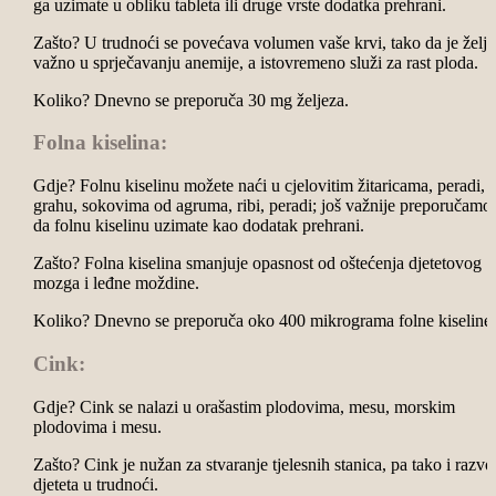
ga uzimate u obliku tableta ili druge vrste dodatka prehrani.
Zašto? U trudnoći se povećava volumen vaše krvi, tako da je želj
važno u sprječavanju anemije, a istovremeno služi za rast ploda.
Koliko? Dnevno se preporuča 30 mg željeza.
Folna kiselina:
Gdje? Folnu kiselinu možete naći u cjelovitim žitaricama, peradi,
grahu, sokovima od agruma, ribi, peradi; još važnije preporučamo
da folnu kiselinu uzimate kao dodatak prehrani.
Zašto? Folna kiselina smanjuje opasnost od oštećenja djetetovog
mozga i leđne moždine.
Koliko? Dnevno se preporuča oko 400 mikrograma folne kiseline.
Cink:
Gdje? Cink se nalazi u orašastim plodovima, mesu, morskim
plodovima i mesu.
Zašto? Cink je nužan za stvaranje tjelesnih stanica, pa tako i razvo
djeteta u trudnoći.