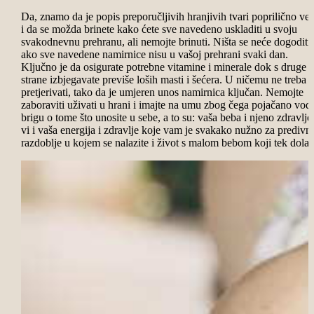
Da, znamo da je popis preporučljivih hranjivih tvari poprilično vel
i da se možda brinete kako ćete sve navedeno uskladiti u svoju
svakodnevnu prehranu, ali nemojte brinuti. Ništa se neće dogoditi
ako sve navedene namirnice nisu u vašoj prehrani svaki dan.
Ključno je da osigurate potrebne vitamine i minerale dok s druge
strane izbjegavate previše loših masti i šećera. U ničemu ne treba
pretjerivati, tako da je umjeren unos namirnica ključan. Nemojte
zaboraviti uživati u hrani i imajte na umu zbog čega pojačano vodi
brigu o tome što unosite u sebe, a to su: vaša beba i njeno zdravlje
vi i vaša energija i zdravlje koje vam je svakako nužno za predivn
razdoblje u kojem se nalazite i život s malom bebom koji tek dolaz