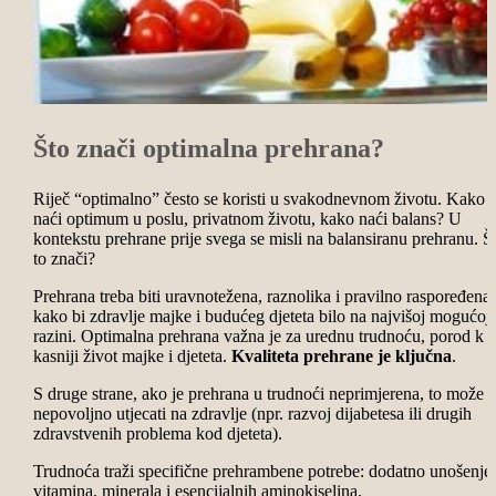
Što znači optimalna prehrana?
Riječ “optimalno” često se koristi u svakodnevnom životu. Kako
naći optimum u poslu, privatnom životu, kako naći balans? U
kontekstu prehrane prije svega se misli na balansiranu prehranu. Š
to znači?
Prehrana treba biti uravnotežena, raznolika i pravilno raspoređena
kako bi zdravlje majke i budućeg djeteta bilo na najvišoj mogućoj
razini. Optimalna prehrana važna je za urednu trudnoću, porod k i
kasniji život majke i djeteta.
Kvaliteta prehrane je ključna
.
S druge strane, ako je prehrana u trudnoći neprimjerena, to može
nepovoljno utjecati na zdravlje (npr. razvoj dijabetesa ili drugih
zdravstvenih problema kod djeteta).
Trudnoća traži specifične prehrambene potrebe: dodatno unošenje
vitamina, minerala i esencijalnih aminokiselina.