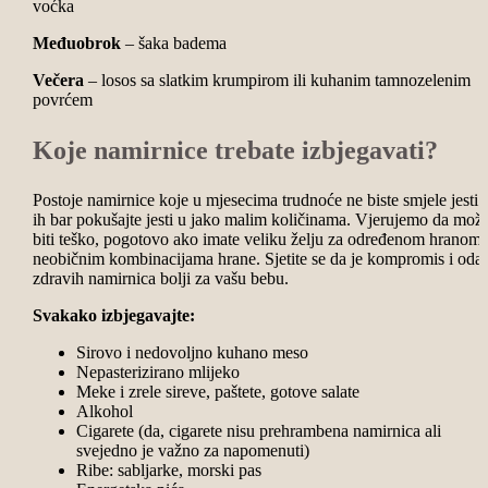
voćka
Međuobrok
– šaka badema
Večera
– losos sa slatkim krumpirom ili kuhanim tamnozelenim
povrćem
Koje namirnice trebate izbjegavati?
Postoje namirnice koje u mjesecima trudnoće ne biste smjele jesti i
ih bar pokušajte jesti u jako malim količinama. Vjerujemo da mož
biti teško, pogotovo ako imate veliku želju za određenom hranom 
neobičnim kombinacijama hrane. Sjetite se da je kompromis i odab
zdravih namirnica bolji za vašu bebu.
Svakako izbjegavajte:
Sirovo i nedovoljno kuhano meso
Nepasterizirano mlijeko
Meke i zrele sireve, paštete, gotove salate
Alkohol
Cigarete (da, cigarete nisu prehrambena namirnica ali
svejedno je važno za napomenuti)
Ribe: sabljarke, morski pas