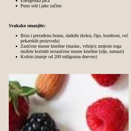
Energetska pića
Puno soli i jake začine
Svakako smanjite:
Brzu i prerađenu hranu, slatkiše (keksi, čips, bomboni, veći
pekarskih proizvoda)
Zasićene masne kiseline (maslac, vrhnje); umjesto toga
možete koristiti nezasićene masne kiseline (ulje, namazi)
Kofein (manje od 200 miligrama dnevno)