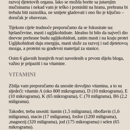
razvoj djetetovih organa. Iako se možda borite sa jutarnjim
mučninama i nekad vam je teško i pomisliti na hranu, prehrana bi
trebala biti raznolika, ne smijete gladovati i ono što je ključno –
doručak je obavezan.
Tijekom cijele trudnoće preporučamo da se fokusirate na:
bjelančevine, masti i ugljikohidrate. Idealno bi bilo da najveći dio
dnevne prehrane budu ugljikohidrati, zatim masti i na kraju protein
Ugljikohidrati daju energiju, masti služe za razvoj i rad djetetovog
mozga, a proteini su građevni materijal za stanice.
Osim 6 glavnih hranjivih tvari navedenih u prvom dijelu bloga,
važno je pripaziti i na vitamine.
VITAMINI
Zbilja vam preporučamo da unosite dovoljno vitamina, a to su
sljedeći: vitamin A (oko 800 mikrograma), D (10 mikrograma), E
(10 mikrograma), K (65 mikrograma), C (70 miligrama), B6 (2,2
miligrama).
Također, treba unositi: tiamin (1,5 miligrama), riboflavin (1,6
miligrama), niacin (17 miligrama), fosfor (1200 miligrama),
,magnezij (320 miligrama), jod (175 mikrograma) i selen (65
mikrograma).