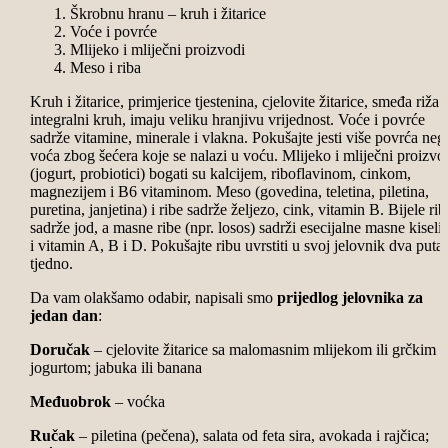
Škrobnu hranu – kruh i žitarice
Voće i povrće
Mlijeko i mliječni proizvodi
Meso i riba
Kruh i žitarice, primjerice tjestenina, cjelovite žitarice, smeđa riža i
integralni kruh, imaju veliku hranjivu vrijednost. Voće i povrće
sadrže vitamine, minerale i vlakna. Pokušajte jesti više povrća neg
voća zbog šećera koje se nalazi u voću. Mlijeko i mliječni proizvo
(jogurt, probiotici) bogati su kalcijem, riboflavinom, cinkom,
magnezijem i B6 vitaminom. Meso (govedina, teletina, piletina,
puretina, janjetina) i ribe sadrže željezo, cink, vitamin B. Bijele rib
sadrže jod, a masne ribe (npr. losos) sadrži esecijalne masne kiseli
i vitamin A, B i D. Pokušajte ribu uvrstiti u svoj jelovnik dva puta
tjedno.
Da vam olakšamo odabir, napisali smo
prijedlog jelovnika za
jedan dan
:
Doručak
– cjelovite žitarice sa malomasnim mlijekom ili grčkim
jogurtom; jabuka ili banana
Međuobrok
– voćka
Ručak
– piletina (pečena), salata od feta sira, avokada i rajčica;