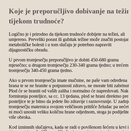
Koje je preporučljivo dobivanje na težin
tijekom trudnoće?
Logično je i prirodno da tijekom trudnoće dobijete na težini, ali
umjereno. Preveliki porast ili gubitak težine može značiti postojanj
metaboličke bolesti i u tom slučaju je potrebno napraviti
dijagnostičku obradu.
U prvom tromjesečju preporučljivo je dobiti 450-680 grama
mjesečno; u drugom tromjesečju 230-340 grama tjedno; u trećem
tromjesečju 340-450 grama tjedno.
Ako u prvom tromjesečju imate mučnine, ne paše vam određena
hrana te se ne hranite u potpunosti zdravo, ne morate biti zabrinuti
Plod će se hraniti od vaših zaliha i normalno će napredovati. Nak
formiranja posteljice, sa cc. 13 tjedana, plod se hrani direktno pre
posteljice te je bitno da jedete što zdravije i raznovrsnije. U zadnj
tromjesečju maternica svojom veličinom pritišće želudac pa nećete
ni moći unositi veliku količnu hrane odjednom, stoga ju podijelite 
više obroka.
Kod iznimnih slučajeva, kada se radi o povišenom šećeru u krvi ili