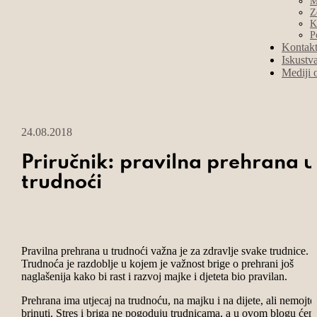
M
Z
K
P
Kontak
Iskustv
Mediji 
24.08.2018
Priručnik: pravilna prehrana u
trudnoći
Pravilna prehrana u trudnoći važna je za zdravlje svake trudnice.
Trudnoća je razdoblje u kojem je važnost brige o prehrani još
naglašenija kako bi rast i razvoj majke i djeteta bio pravilan.
Prehrana ima utjecaj na trudnoću, na majku i na dijete, ali nemojte
brinuti. Stres i briga ne pogoduju trudnicama, a u ovom blogu će