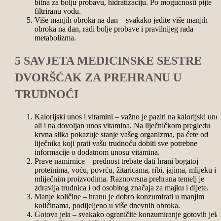
bitna za bolju probavu, hidratizaciju. Po mogućnosti pijte
filtriranu vodu.
Više manjih obroka na dan – svakako jedite više manjih
obroka na dan, radi bolje probave i pravilnijeg rada
metabolizma.
5 SAVJETA MEDICINSKE SESTRE
DVORŠĆAK ZA PREHRANU U
TRUDNOĆI
Kalorijski unos i vitamini – važno je paziti na kalorijski uno
ali i na dovoljan unos vitamina. Na liječničkom pregledu
krvna slika pokazuje stanje vašeg organizma, pa ćete od
liječnika koji prati vašu trudnoću dobiti sve potrebne
informacije o dodatnom unosu vitamina.
Prave namirnice – prednost trebate dati hrani bogatoj
proteinima, voću, povrću, žitaricama, ribi, jajima, mlijeku i
mliječnim proizvodima. Raznovrsna prehrana temelj je
zdravlja trudnica i od osobitog značaja za majku i dijete.
Manje količine – hranu je dobro konzumirati u manjim
količinama, podijeljeno u više dnevnih obroka.
Gotova jela – svakako ograničite konzumiranje gotovih jela