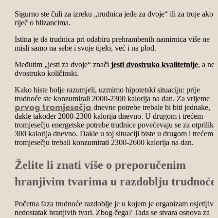
Sigurno ste čuli za izreku „trudnica jede za dvoje“ ili za troje ako j
riječ o blizancima.
Istina je da trudnica pri odabiru prehrambenih namirnica više ne
misli samo na sebe i svoje tijelo, već i na plod.
Međutim „jesti za dvoje“ znači
jesti dvostruko kvalitetnije
, a ne
dvostruko količinski.
Kako biste bolje razumjeli, uzmimo hipotetski situaciju: prije
trudnoće ste konzumirali 2000-2300 kalorija na dan. Za vrijeme
dnevne potrebe trebale bi biti jednake,
prvog tromjesečja
dakle također 2000-2300 kalorija dnevno. U drugom i trećem
tromjesečju energetske potrebe trudnice povećevaju se za otprilike
300 kalorija dnevno. Dakle u toj situaciji biste u drugom i trećem
tromjesečju trebali konzumirati 2300-2600 kalorija na dan.
Želite li znati više o preporučenim
hranjivim tvarima u razdoblju trudnoće
Početna faza trudnoće razdoblje je u kojem je organizam osjetljiv 
nedostatak hranjivih tvari. Zbog čega? Tada se stvara osnova za