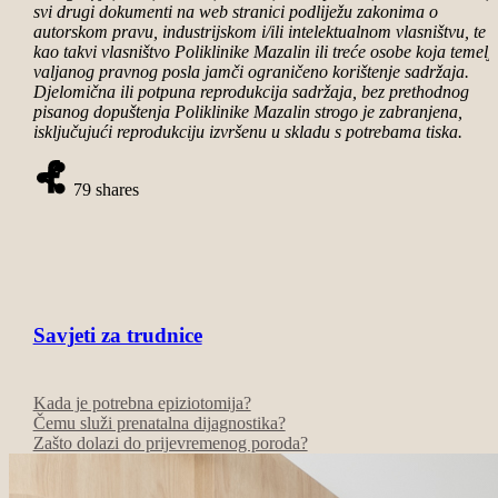
svi drugi dokumenti na web stranici podliježu zakonima o
autorskom pravu, industrijskom i/ili intelektualnom vlasništvu, te 
kao takvi vlasništvo Poliklinike Mazalin ili treće osobe koja temel
valjanog
pravnog
posla jamči ograničeno korištenje sadržaja.
Djelomična ili potpuna reprodukcija sadržaja, bez prethodnog
pisanog dopuštenja Poliklinike Mazalin strogo je zabranjena,
isključujući reprodukciju izvršenu u skladu s potrebama tiska.
79
shares
Savjeti za trudnice
Kada je potrebna epiziotomija?
Čemu služi prenatalna dijagnostika?
Zašto dolazi do prijevremenog poroda?