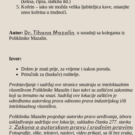
(keksa, čipsa, slatkiša itd.)
Kofein – iako ste možda velika ljubiteljica kave, smanjite
unos kofeina u trudnoći.
Autor:
u suradnji sa kolegama iz
Dr. Tihana Mazalin
Poliklinike Mazalin.
Izvor:
Dobro je znati prije, za vrijeme i nakon poroda.
Priručnik za (buduće) roditelje.
Predstavljanje i sadržaj ove stranice smatraju se intelektualnim
vlasništvom Poliklinike Mazalin i kao takvi su zaštićeni zakonima
koji su trenutno na snazi. Sadržaj ove lokacije zaštićen je
odredbama autorskog prava odnosno prava industrijskog i/ili
intelektualnog vlasništva.
Poliklinika Mazalin posjeduje autorsko pravo uređivanja, izbora i
usklađivanja sadržaja ove lokacije, sukladno članku 277. stavku
2.
Zakona o autorskom pravu i srodnim pravima
Fotografije, slike,
tekstovi
, naslovi, video prikazi, sa ili bez zvuka, 