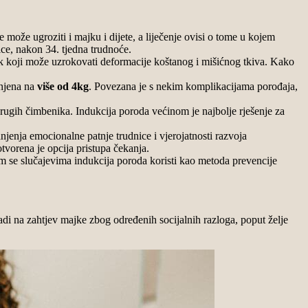
e može ugroziti i majku i dijete, a liječenje ovisi o tome u kojem
jice, nakon 34. tjedna trudnoće.
sak koji može uzrokovati deformacije koštanog i mišićnog tkiva. Kako
enjena na
više od 4kg
. Povezana je s nekim komplikacijama porođaja,
drugih čimbenika.
Indukcija poroda
većinom je najbolje rješenje za
jenja emocionalne patnje trudnice i vjerojatnosti razvoja
otvorena je opcija pristupa čekanja.
im se slučajevima
indukcija poroda
koristi kao metoda prevencije
radi na zahtjev majke zbog određenih socijalnih razloga, poput želje