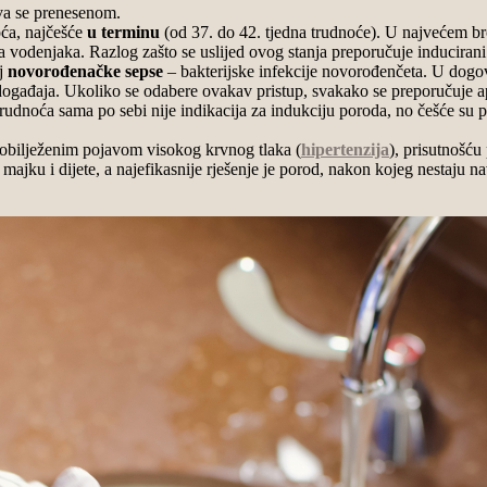
iva se prenesenom.
oća, najčešće
u terminu
(od 37. do 42. tjedna trudnoće). U najvećem b
vodenjaka. Razlog zašto se uslijed ovog stanja preporučuje inducirani
oj
novorođenačke sepse
– bakterijske infekcije novorođenčeta. U dogov
 događaja. Ukoliko se odabere ovakav pristup, svakako se preporučuje a
 trudnoća sama po sebi nije indikacija za indukciju poroda, no češće s
, obilježenim pojavom visokog krvnog tlaka (
hipertenzija
), prisutnošću
 majku i dijete, a najefikasnije rješenje je porod, nakon kojeg nestaju n