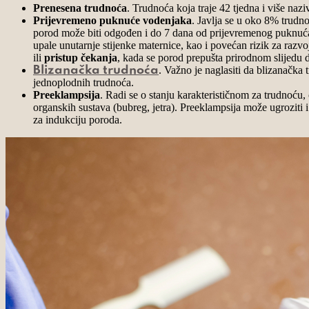
Prenesena trudnoća
. Trudnoća koja traje 42 tjedna i više naz
Prijevremeno puknuće vodenjaka
. Javlja se u oko 8% trudn
porod može biti odgođen i do 7 dana od prijevremenog puknuća 
upale unutarnje stijenke maternice, kao i povećan rizik za razv
ili
pristup čekanja
, kada se porod prepušta prirodnom slijedu
. Važno je naglasiti da blizanačka
Blizanačka trudnoća
jednoplodnih trudnoća.
Preeklampsija
. Radi se o stanju karakterističnom za trudnoću
organskih sustava (bubreg, jetra). Preeklampsija može ugroziti i
za indukciju poroda.