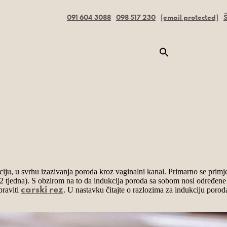
091 604 3088
098 517 230
[email protected]
Š
ju, u svrhu izazivanja poroda kroz vaginalni kanal. Primarno se primjen
2 tjedna). S obzirom na to da
indukcija poroda
sa sobom nosi određene ri
praviti
. U nastavku čitajte o razlozima za indukciju porod
carski rez