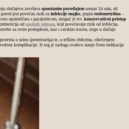
roju slučajeva završava
spontanim porođajem
unutar 24 sata, ali
 porod jest povećan rizik za
infekcije majke
, poput
endometritisa
–
oru opstetričara s pacijenticom, moguć je tzv.
konzervativni pristup
pstinencija od
spolnih odnosa
, koji povećavaju rizik od infekcija.
u potrebe za ovim postupkom, kao i carskim rezom, nego u slučaju
 proteina u urinu (proteinurija) te, u teškim oblicima, oštećenjem
avedene komplikacije. Iz tog je razloga ovakvo stanje često indikacija