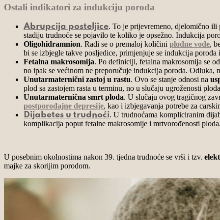
Ostali indikatori za indukciju poroda
. To je prijevremeno, djelomično ili
Abrupcija posteljice
stadiju trudnoće se pojavilo te koliko je opsežno.
Indukcija por
Oligohidramnion
. Radi se o premaloj količini
plodne vode
, b
bi se izbjegle takve posljedice, primjenjuje se
indukcija poroda
i
Fetalna makrosomija
. Po definiciji, fetalna makrosomija se od
no ipak se većinom ne preporučuje
indukcija poroda
. Odluka, n
Unutarmaternični zastoj u rastu
. Ovo se stanje odnosi na
us
plod sa zastojem rasta u terminu, no u slučaju ugroženosti ploda
Unutarmaternična smrt ploda
. U slučaju ovog tragičnog zavr
postporođajne depresije
, kao i izbjegavanja potrebe za carski
. U trudnoćama kompliciranim dijabe
Dijabetes u trudnoći
komplikacija poput fetalne makrosomije i mrtvorođenosti ploda
U posebnim okolnostima nakon 39. tjedna trudnoće se vrši i tzv.
elek
majke za skorijim porodom.