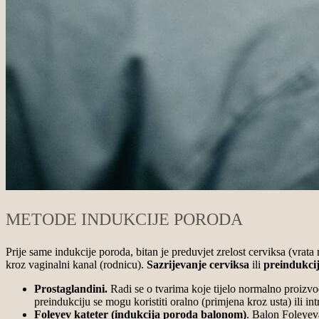
METODE INDUKCIJE PORODA
Prije same indukcije poroda, bitan je preduvjet zrelost cerviksa (vrata
kroz vaginalni kanal (rodnicu).
Sazrijevanje cerviksa
ili
preindukci
Prostaglandini.
Radi se o tvarima koje tijelo normalno proizvo
preindukciju se mogu koristiti oralno (primjena kroz usta) ili i
Foleyev kateter (
indukcija poroda balonom
)
. Balon Foleyev