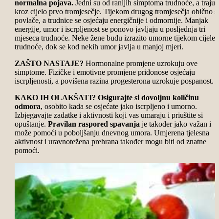
normalna pojava.
Jedni su od ranijih simptoma trudnoće, a traju
kroz cijelo prvo tromjesečje. Tijekom drugog tromjesečja obično s
povlače, a trudnice se osjećaju energičnije i odmornije. Manjak
energije, umor i iscrpljenost se ponovo javljaju u posljednja tri
mjeseca trudnoće. Neke žene budu izrazito umorne tijekom cijele
trudnoće, dok se kod nekih umor javlja u manjoj mjeri.
ZAŠTO NASTAJE?
Hormonalne promjene uzrokuju ove
simptome. Fizičke i emotivne promjene pridonose osjećaju
iscrpljenosti, a povišena razina progesterona uzrokuje pospanost.
KAKO IH OLAKŠATI?
Osigurajte si dovoljnu količinu
odmora
, osobito kada se osjećate jako iscrpljeno i umorno.
Izbjegavajte zadatke i aktivnosti koji vas umaraju i priuštite si
opuštanje.
Pravilan raspored spavanja
je također jako važan i
može pomoći u poboljšanju dnevnog umora. Umjerena tjelesna
aktivnost i uravnotežena prehrana također mogu biti od znatne
pomoći.