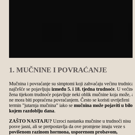
1. MUČNINE I POVRAĆANJE
Mučnina i povraćanje su simptomi koji zahvaćaju većinu trudnica,
najčešće se pojavljuju
između 5. i 18. tjedna trudnoće
. U većine
žena tijekom trudnoće pojavljuje neki oblik mučnine koja može, ali
ne mora biti popraćena povraćanjem. Često se koristi uvriježeni
termin ”jutarnja mučnina” iako se
mučnina može pojaviti u bilo
kojem razdoblju dana
.
ZAŠTO NASTAJU?
Uzroci nastanka mučnine u trudnoći nisu
posve jasni, ali se pretpostavlja da ove promjene imaju veze s
povišenom razinom hormona, usporenom probavom,