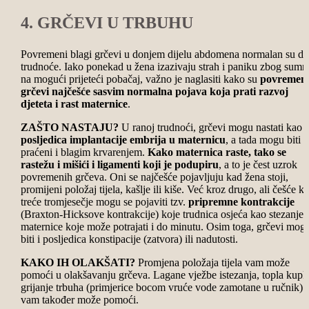
4. GRČEVI U TRBUHU
Povremeni blagi grčevi u donjem dijelu abdomena normalan su di
trudnoće. Iako ponekad u žena izazivaju strah i paniku zbog sumn
na mogući prijeteći pobačaj, važno je naglasiti kako su
povremen
grčevi najčešće sasvim normalna pojava koja prati razvoj
djeteta i rast maternice
.
ZAŠTO NASTAJU?
U ranoj trudnoći, grčevi mogu nastati kao
posljedica implantacije embrija u maternicu
, a tada mogu biti
praćeni i blagim krvarenjem.
Kako maternica raste, tako se
rastežu i mišići i ligamenti koji je podupiru
, a to je čest uzrok
povremenih grčeva. Oni se najčešće pojavljuju kad žena stoji,
promijeni položaj tijela, kašlje ili kiše. Već kroz drugo, ali češće k
treće tromjesečje mogu se pojaviti tzv.
pripremne kontrakcije
(Braxton-Hicksove kontrakcije) koje trudnica osjeća kao stezanje
maternice koje može potrajati i do minutu. Osim toga, grčevi mog
biti i posljedica konstipacije (zatvora) ili nadutosti.
KAKO IH OLAKŠATI?
Promjena položaja tijela vam može
pomoći u olakšavanju grčeva. Lagane vježbe istezanja, topla kupk
grijanje trbuha (primjerice bocom vruće vode zamotane u ručnik)
vam također može pomoći.