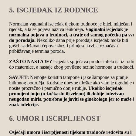
5. ISCJEDAK IZ RODNICE
Normalan vaginalni iscjedak tijekom trudnoće je bijel, mliječan i
rijedak, a ta se pojava naziva leukoreja.
Vaginalni iscjedak je
normalna pojava u trudnoći, a traje od samog početka pa sve
do porođaja.
Nekoliko dana prije porođaja iscjedak može biti
gušći, sadržavati čepove sluzi i primjese krvi, a označava
približavanje termina poroda.
ZAŠTO NASTAJE?
Iscjedak sprječava prodor infekcija iz rodni
do maternice, a nastaje zbog povišene razine hormona u trudnoći.
SAVJET:
Nemojte koristiti tampone i jake šampone za pranje
intimnog područja. Koristite dnevne uloške ako vam je ugodnije t
nosite prozračno i pamučno donje rublje.
Ukoliko iscjedak
promijeni boju (u žućkastu ili zelenu) ili dobije intezivan
neugodan miris, potrebno je javiti se ginekologu jer to može bi
znak infekcije.
6. UMOR I ISCRPLJENOST
Osjećaji umora i iscrpljenosti tijekom trudnoće redovita su i