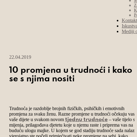
M
Z
K
P
Kontak
Iskustv
Mediji 
22.04.2019
10 promjena u trudnoći i kako
se s njima nositi
Trudnoća je razdoblje brojnih fizičkih, psihičkih i emotivnih
promjena za svaku ženu. Razne promjene u trudnoći očekuju vas i
vaše dijete u svakom novom
– vaše tijelo se
tjednu trudnoće
mijenja, prilagođava djetetu koje u njemu raste i priprema vas na
buduću ulogu majke. U kojem se god stadiju trudnoće sada nalazit
vjerojatno ste počeli primjećivati neke promjene na sebi, kako