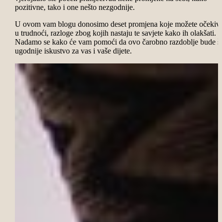
pozitivne, tako i one nešto nezgodnije.
U ovom vam blogu donosimo deset promjena koje možete očekiva
u trudnoći, razloge zbog kojih nastaju te savjete kako ih olakšati.
Nadamo se kako će vam pomoći da ovo čarobno razdoblje bude š
ugodnije iskustvo za vas i vaše dijete.