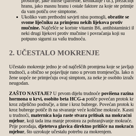
prostorije, jake mirise (parfeme, kemikalije i dr.), prezačinje
hranu, jako masnu hranu i ostale faktore za koje ste primijeti
da vam potiču ove simptome.
Ukoliko vam prethodni savjeti nisu pomogli,
obratite se
svome liječniku za primjenu nekih lijekova protiv
mučnine.
Najčešće se koriste vitamin B6, antihistaminici ili
neki drugi lijekovi protiv mučnine i povraćanja koji su
potpuno sigurni za vašu trudnoću.
2. UČESTALO MOKRENJE
Učestalo mokrenje jedno je od najčešćih promjena koje se javljaju
trudnoći, a obično se pojavljuje rano u prvom tromjesečju. Iako n
žene uopće ne primjećuju ovaj simptom, za neke je osobito izražen
neugodan.
ZAŠTO NASTAJE?
U prvom dijelu trudnoće
povišena razina
hormona u krvi, osobito beta HCG-a
potiče povećan protok krv
kroz zdjelično područje, a time i kroz bubrege. Povećan protok kr
kroz bubrege potiče ih na stvaranje veće količine mokraće. Kasnij
u trudnoći,
maternica koja raste stvara pritisak na mokraćni
mjehur
, koji tada ima manje prostora za pohranjivanje mokraće.
Prije porođaja,
djetetova glavica direktno pritišće na mokraćni
mjehur
, što uzrokuje učestalu potrebu za mokrenjem.