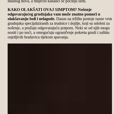
masnog tkiva, a mliječni kanalići se počinju širiti.
KAKO OLAKŠATI OVAJ SIMPTOM?
Nošenje
odgovarajućeg grudnjaka vam može znatno pomoći u
olakšavanju boli i nelagode.
Danas na tržištu postoje razne vrste
grudnjaka specijaliziranih za trudnice i dojilje, koji su udobni za
nošenje, a pružaju odgovarajuću potporu. Neki se od njih mogu
nositi i po noći, a omogućuju ograničenje pokreta grudi i zaštitu
osjetljivih bradavica tijekom spavanja.