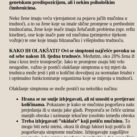
genetskom predispozicijom, ali i nekim psihološkim
čimbenicima.
Neke žene imaju veću vjerojatnost za pojavu jačih mučnina u
trudnoći, a to su žene koje su imale slične promjene u prethodnim
trudnoćama, žene koje inače imaju želučanih problema (npr. reflu
kiseline), one koje inače pate od mučnina (primjerice tijekom
vožnje) te one koje imaju blizanačku i višeplodnu trudnoću.
KAKO IH OLAKŠATI? Ovi se simptomi najčešće povuku sa
od sebe nakon 18. tjedna trudnoće.
Međutim, oko 20% žena ih
ima i kroz treće tromjesečje. Iako te promjene znaju biti vrlo
neugodne, važno je postići olakšanje simptoma u toj mjeri da
trudnica može jesti i piti u količini dovoljnoj za normalan fetalni ra
i optimalno funkcioniranje organizma koje se mijenja u trudnoći.
Olakšanje simptoma se može postići na nekoliko načina:
Hrana se ne smije izbjegavati, ali ni unositi u pretjeran
količinama.
Pokazano je kako se mučnina pogoršava nako
prejedanja ili u stanju jake gladi. Preporuča se češće uziman
manjih obroka i uzimanje tekućine (osobito između obroka)
Treba izbjegavati ”okidače” koji potiču mučninu.
To
mogu biti neki mirisi, okusi ili drugi faktori koji potiču ili
pogoršavaju simptome mučnine. Izbjegavajte zagušljive