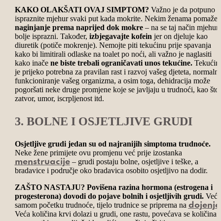
KAKO OLAKŠATI OVAJ SIMPTOM?
Važno je da potpuno
ispraznite mjehur svaki put kada mokrite. Nekim ženama pomaže
naginjanje prema naprijed dok mokre
– na se taj način mjehur
bolje isprazni. Također,
izbjegavajte kofein
jer on djeluje kao
diuretik (potiče mokrenje). Nemojte piti tekućinu prije spavanja
kako bi limitirali odlaske na toalet po noći, ali važno je naglasiti
kako inače
ne biste trebali ograničavati unos tekućine.
Tekućin
je prijeko potrebna za pravilan rast i razvoj vašeg djeteta, normaln
funkcioniranje vašeg organizma, a osim toga, dehidracija može
pogoršati neke druge promjene koje se javljaju u trudnoći, kao što
zatvor, umor, iscrpljenost itd.
3. BOLNE I OSJETLJIVE GRUDI
Osjetljive grudi jedan su od najranijih simptoma trudnoće.
Neke žene primijete ovu promjenu već prije izostanka
– grudi postaju bolne, osjetljive i teške, a
menstruacije
bradavice i područje oko bradavica osobito osjetljivo na dodir.
ZAŠTO NASTAJU? Povišena razina hormona (estrogena i
progesterona) dovodi do pojave bolnih i osjetljivih grudi.
Već 
samom početku trudnoće, tijelo trudnice se priprema na
dojenje
Veća količina krvi dolazi u grudi, one rastu, povećava se količina