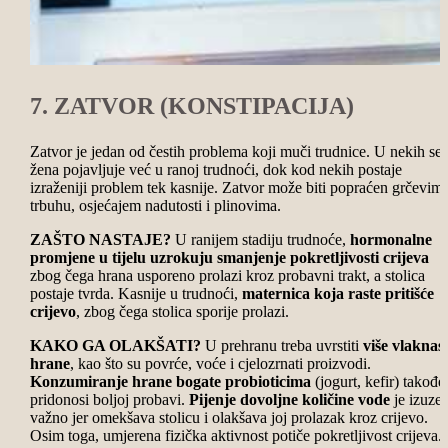
7. ZATVOR (KONSTIPACIJA)
Zatvor je jedan od čestih problema koji muči trudnice. U nekih se
žena pojavljuje već u ranoj trudnoći, dok kod nekih postaje
izraženiji problem tek kasnije. Zatvor može biti popraćen grčevim
trbuhu, osjećajem nadutosti i plinovima.
ZAŠTO NASTAJE?
U ranijem stadiju trudnoće,
hormonalne
promjene u tijelu uzrokuju smanjenje pokretljivosti crijeva
zbog čega hrana usporeno prolazi kroz probavni trakt, a stolica
postaje tvrda. Kasnije u trudnoći,
maternica koja raste pritišće
crijevo
, zbog čega stolica sporije prolazi.
KAKO GA OLAKŠATI?
U prehranu treba uvrstiti
više vlaknas
hrane
, kao što su povrće, voće i cjelozrnati proizvodi.
Konzumiranje hrane bogate probioticima
(jogurt, kefir) takođe
pridonosi boljoj probavi.
Pijenje dovoljne količine vode
je izuze
važno jer omekšava stolicu i olakšava joj prolazak kroz crijevo.
Osim toga, umjerena fizička aktivnost potiče pokretljivost crijeva.