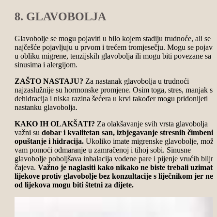
8. GLAVOBOLJA
Glavobolje se mogu pojaviti u bilo kojem stadiju trudnoće, ali se
najčešće pojavljuju u prvom i trećem tromjesečju. Mogu se pojavit
u obliku migrene, tenzijskih glavobolja ili mogu biti povezane sa
sinusima i alergijom.
ZAŠTO NASTAJU?
Za nastanak glavobolja u trudnoći
najzaslužnije su hormonske promjene. Osim toga, stres, manjak sn
dehidracija i niska razina šećera u krvi također mogu pridonijeti
nastanku glavobolja.
KAKO IH OLAKŠATI?
Za olakšavanje svih vrsta glavobolja
važni su
dobar i kvalitetan san, izbjegavanje stresnih čimbenik
opuštanje i hidracija.
Ukoliko imate migrenske glavobolje, može
vam pomoći odmaranje u zamračenoj i tihoj sobi. Sinusne
glavobolje poboljšava inhalacija vodene pare i pijenje vrućih biljn
čajeva.
Važno je naglasiti kako nikako ne biste trebali uzimati
lijekove protiv glavobolje bez konzultacije s liječnikom jer nek
od lijekova mogu biti štetni za dijete.