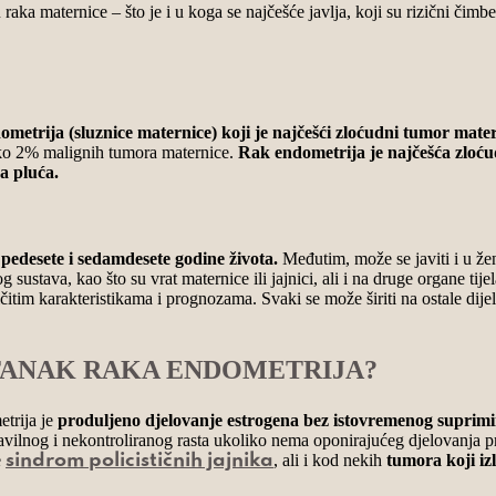
ka maternice – što je i u koga se najčešće javlja, koji su rizični čimb
metrija (sluznice maternice) koji je najčešći zloćudni tumor mate
 oko 2% malignih tumora maternice.
Rak endometrija je najčešća zloću
a pluća.
pedesete i sedamdesete godine života.
Međutim, može se javiti i u žena
g sustava, kao što su vrat maternice ili jajnici, ali i na druge organe tij
ličitim karakteristikama i prognozama. Svaki se može širiti na ostale di
ASTANAK RAKA ENDOMETRIJA?
trija je
produljeno djelovanje estrogena bez istovremenog suprimir
pravilnog i nekontroliranog rasta ukoliko nema oponirajućeg djelovanja 
e
, ali i kod nekih
tumora koji iz
sindrom policističnih jajnika