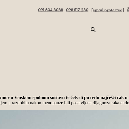
091 604 3088
098 517 230
[email protected]
Š
tumor u ženskom spolnom sustavu te četvrti po redu najčešći rak u
njem u razdoblju nakon menopauze biti postavljena dijagnoza raka endo