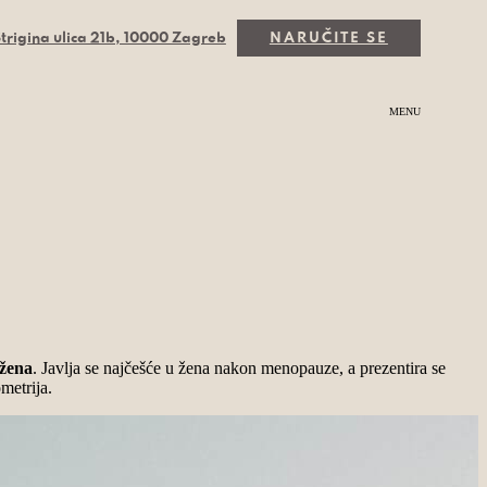
trigina ulica 21b, 10000 Zagreb
NARUČITE SE
MENU
 žena
. Javlja se najčešće u žena nakon menopauze, a prezentira se
metrija.