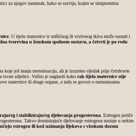
enici za njegov nastanak, kako se razvija, kojim se simptomima
rnice
. U tijelu maternice iz mišićnog ili vezivnog tkiva može nastati i
dna tvorevina u ženskom spolnom sustavu, a četvrti je po redu
 koje još imaju menstruaciju, ali je izuzetno rijedak prije četrdesete
ela izvan zdjelice. Važno je naglasiti kako
rak tijela maternice nije
jelove maternice ili druge organe, a tada se govori o metastazama
ajućeg i stabilizirajućeg djelovanja progesterona
. Estrogen potiče
progesterona. Takvo dominirajuće djelovanje estrogena nastaje u nekim
lučuju estrogen ili kod uzimanja lijekova s visokom dozom