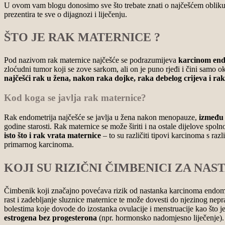
U ovom vam blogu donosimo sve što trebate znati o najčešćem obliku ra
prezentira te sve o dijagnozi i liječenju.
ŠTO JE RAK MATERNICE ?
Pod nazivom rak maternice najčešće se podrazumijeva
karcinom endo
zloćudni tumor koji se zove sarkom, ali on je puno rjeđi i čini samo
najčešći rak u žena, nakon raka dojke, raka debelog crijeva i rak
Kod koga se javlja rak maternice?
Rak endometrija najčešće se javlja u žena nakon menopauze,
između 
godine starosti. Rak maternice se može širiti i na ostale dijelove spolno
isto što i rak vrata maternice
– to su različiti tipovi karcinoma s raz
primarnog karcinoma.
KOJI SU RIZIČNI ČIMBENICI ZA N
Čimbenik koji značajno povećava rizik od nastanka karcinoma endome
rast i zadebljanje sluznice maternice te može dovesti do njezinog ne
bolestima koje dovode do izostanka ovulacije i menstruacije kao što j
estrogena bez progesterona
(npr. hormonsko nadomjesno liječenje).