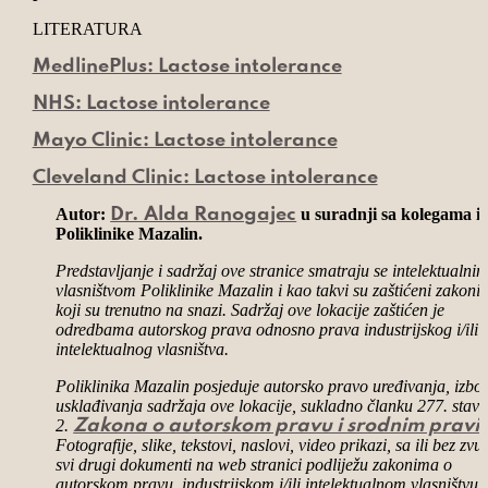
LITERATURA
MedlinePlus: Lactose intolerance
NHS: Lactose intolerance
Mayo Clinic: Lactose intolerance
Cleveland Clinic: Lactose intolerance
Autor:
u suradnji sa kolegama i
Dr. Alda Ranogajec
Poliklinike Mazalin.
Predstavljanje i sadržaj ove stranice smatraju se intelektualni
vlasništvom Poliklinike Mazalin i kao takvi su zaštićeni zakon
koji su trenutno na snazi. Sadržaj ove lokacije zaštićen je
odredbama autorskog prava odnosno prava industrijskog i/ili
intelektualnog vlasništva.
Poliklinika Mazalin posjeduje autorsko pravo uređivanja, izbor
usklađivanja sadržaja ove lokacije, sukladno članku 277. stav
2.
Zakona o autorskom pravu i srodnim prav
Fotografije, slike, tekstovi, naslovi, video prikazi, sa ili bez zvu
svi drugi dokumenti na web stranici podliježu zakonima o
autorskom pravu, industrijskom i/ili intelektualnom vlasništvu, 