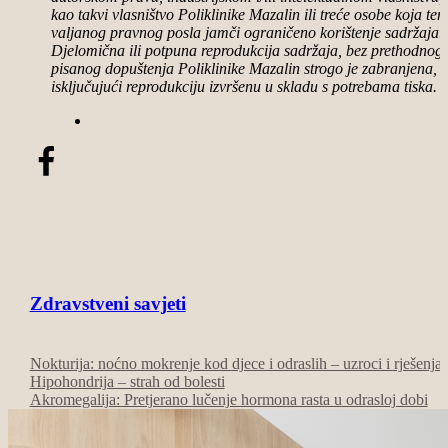
kao takvi vlasništvo Poliklinike Mazalin ili treće osobe koja te
valjanog pravnog posla jamči ograničeno korištenje sadržaja.
Djelomična ili potpuna reprodukcija sadržaja, bez prethodnog
pisanog dopuštenja Poliklinike Mazalin strogo je zabranjena,
isključujući reprodukciju izvršenu u skladu s potrebama tiska.
Zdravstveni savjeti
Nokturija: noćno mokrenje kod djece i odraslih – uzroci i rješenja
Hipohondrija – strah od bolesti
Akromegalija: Pretjerano lučenje hormona rasta u odrasloj dobi