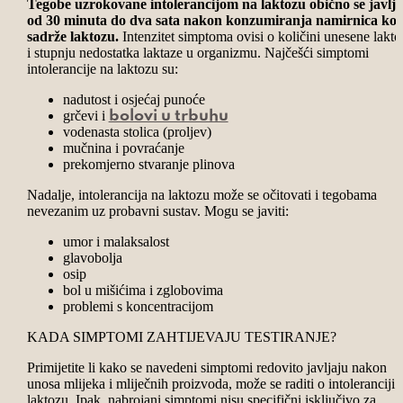
Tegobe uzrokovane intolerancijom na laktozu obično se javlja
od 30 minuta do dva sata nakon konzumiranja namirnica koj
sadrže laktozu.
Intenzitet simptoma ovisi o količini unesene lakto
i stupnju nedostatka laktaze u organizmu. Najčešći simptomi
intolerancije na laktozu su:
nadutost i osjećaj punoće
grčevi i
bolovi u trbuhu
vodenasta stolica (proljev)
mučnina i povraćanje
prekomjerno stvaranje plinova
Nadalje, intolerancija na laktozu može se očitovati i tegobama
nevezanim uz probavni sustav. Mogu se javiti:
umor i malaksalost
glavobolja
osip
bol u mišićima i zglobovima
problemi s koncentracijom
KADA SIMPTOMI ZAHTIJEVAJU TESTIRANJE?
Primijetite li kako se navedeni simptomi redovito javljaju nakon
unosa mlijeka i mliječnih proizvoda, može se raditi o intoleranciji 
laktozu. Ipak, nabrojani simptomi nisu specifični isključivo za