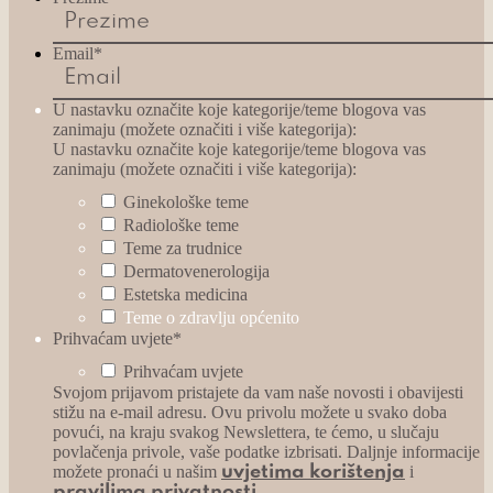
Email
*
U nastavku označite koje kategorije/teme blogova vas
zanimaju (možete označiti i više kategorija):
U nastavku označite koje kategorije/teme blogova vas
zanimaju (možete označiti i više kategorija):
Ginekološke teme
Radiološke teme
Teme za trudnice
Dermatovenerologija
Estetska medicina
Teme o zdravlju općenito
Prihvaćam uvjete
*
Prihvaćam uvjete
Svojom prijavom pristajete da vam naše novosti i obavijesti
stižu na e-mail adresu. Ovu privolu možete u svako doba
povući, na kraju svakog Newslettera, te ćemo, u slučaju
povlačenja privole, vaše podatke izbrisati. Daljnje informacije
možete pronaći u našim
i
uvjetima korištenja
.
pravilima privatnosti