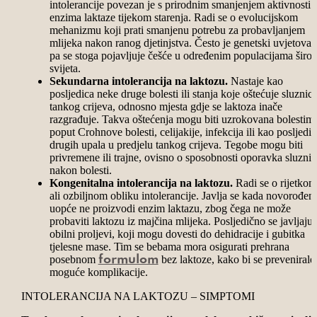
intolerancije povezan je s prirodnim smanjenjem aktivnosti
enzima laktaze tijekom starenja. Radi se o evolucijskom
mehanizmu koji prati smanjenu potrebu za probavljanjem
mlijeka nakon ranog djetinjstva. Često je genetski uvjetovan
pa se stoga pojavljuje češće u određenim populacijama širo
svijeta.
Sekundarna intolerancija na laktozu.
Nastaje kao
posljedica neke druge bolesti ili stanja koje oštećuje sluznic
tankog crijeva, odnosno mjesta gdje se laktoza inače
razgrađuje. Takva oštećenja mogu biti uzrokovana bolestim
poput Crohnove bolesti, celijakije, infekcija ili kao posljedic
drugih upala u predjelu tankog crijeva. Tegobe mogu biti
privremene ili trajne, ovisno o sposobnosti oporavka sluznic
nakon bolesti.
Kongenitalna intolerancija na laktozu.
Radi se o rijetkom
ali ozbiljnom obliku intolerancije. Javlja se kada novorođen
uopće ne proizvodi enzim laktazu, zbog čega ne može
probaviti laktozu iz majčina mlijeka. Posljedično se javljaju
obilni proljevi, koji mogu dovesti do dehidracije i gubitka
tjelesne mase. Tim se bebama mora osigurati prehrana
posebnom
bez laktoze, kako bi se prevenirale
formulom
moguće komplikacije.
INTOLERANCIJA NA LAKTOZU – SIMPTOMI