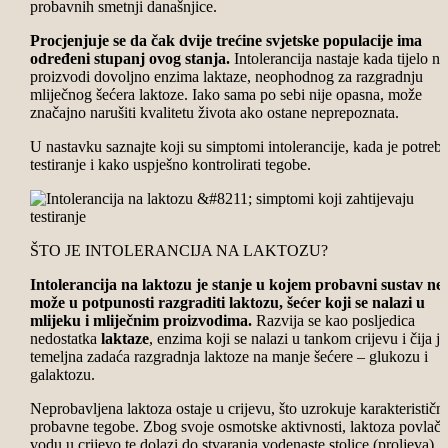
probavnih smetnji današnjice.
Procjenjuje se da čak dvije trećine svjetske populacije ima
određeni stupanj ovog stanja.
Intolerancija nastaje kada tijelo ne
proizvodi dovoljno enzima laktaze, neophodnog za razgradnju
mliječnog šećera laktoze. Iako sama po sebi nije opasna, može
značajno narušiti kvalitetu života ako ostane neprepoznata.
U nastavku saznajte koji su simptomi intolerancije, kada je potreb
testiranje i kako uspješno kontrolirati tegobe.
ŠTO JE INTOLERANCIJA NA LAKTOZU?
Intolerancija na laktozu je stanje u kojem probavni sustav ne
može u potpunosti razgraditi laktozu, šećer koji se nalazi u
mlijeku i mliječnim proizvodima.
Razvija se kao posljedica
nedostatka
laktaze
, enzima koji se nalazi u tankom crijevu i čija je
temeljna zadaća razgradnja laktoze na manje šećere – glukozu i
galaktozu.
Neprobavljena laktoza ostaje u crijevu, što uzrokuje karakterističn
probavne tegobe. Zbog svoje osmotske aktivnosti, laktoza povlači
vodu u crijevo te dolazi do stvaranja vodenaste stolice (proljeva).