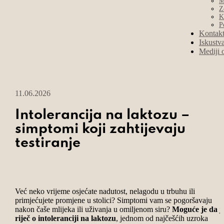
M
Z
K
P
Kontak
Iskustv
Mediji 
11.06.2026
Intolerancija na laktozu –
simptomi koji zahtijevaju
testiranje
Već neko vrijeme osjećate nadutost, nelagodu u trbuhu ili
primjećujete promjene u stolici? Simptomi vam se pogoršavaju
nakon čaše mlijeka ili uživanja u omiljenom siru?
Moguće je da j
riječ o intoleranciji na laktozu
, jednom od najčešćih uzroka