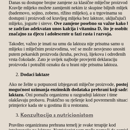
Danas su dostupne brojne zamjene za klasične mliječne proizvode
Kravlje mlijeko možete zamijeniti nekim iz skupine biljnih mlijeka
(bademovo, sojino, zobeno, rižino mlijeko), a u trgovinama su
dostupni i proizvodi od kravljeg mlijeka bez laktoze, uključujući
mlijeko, jogurte i sireve.
Ove zamjene posebno su važne kako b
se zadržao adekvatan unos kalcija i vitamina D, što je osobito
značajno za djecu i adolescente u fazi rasta i razvoja.
Također, važno je imati na umu da laktoza nije prisutna samo u
mlijeku i mliječnim proizvodima, već se može nesvjesno unositi
putem pekarskih proizvoda (kruha, peciva), lijekova i određenih
vrsta čokolade. Zato je uvijek najbolje provjeriti deklaraciju
proizvoda i potražiti oznaku da u hrani nije prisutna laktoza.
Dodaci laktaze
Ako ne želite u potpunosti izbjegavati mliječne proizvode,
postoji
mogućnost uzimanja enzimskih dodataka prehrani koji sadrž
laktazu.
Oni pomažu organizmu u razgradnji laktoze i time
olakšavaju probavu. Praktično su rješenje kod povremenih situacij
primjerice kada ste u gostima ili u restoranu.
Konzultacija s nutricionistom
Pravilno organizirana prehrana temelj je svake terapije kod