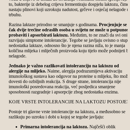
to, bakterije iz debelog crijeva fermentiraju dospjelu laktozu, čime
nastaju plinovi koji uzrokuju nadutost, grčeve i osjećaj nelagode u
trbuhu.
Razina laktaze prirodno se smanjuje s godinama.
Procjenjuje se 
čak dvije trećine odraslih osoba u svijetu ne može u potpunost
probaviti i apsorbirati laktozu.
Međutim, to ne znači da svi oni
razvijaju simptome intolerancije. Tegobe se javljaju ovisno o stupn
nedostatka laktaze, odnosno što je njena razina niža, to je manja
količina mlijeka i mliječnih proizvoda koju tijelo može podnijeti b
nelagode.
Jednako je važno razlikovati intoleranciju na laktozu od
alergije na mlijeko.
Naime, alergija podrazumijeva aktivaciju
imunološkog sustava kao odgovor na proteine u mlijeku, što može
dovesti do ozbiljnih reakcija. S druge strane, intolerancija nije
imunološki posredovana reakcija, već posljedica smanjene
sposobnosti razgradnje i apsorpcije zbog nedostatka enzima.
KOJE VRSTE INTOLERANCIJE NA LAKTOZU POSTOJE?
Postoje tri glavne vrste intolerancije na laktozu, a međusobno se
razlikuju po uzroku i dobi u kojoj se tegobe javljaju:
Primarna intolerancija na laktozu.
Najčešći oblik