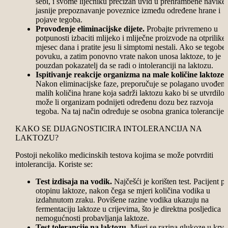
sebi, i svome liječniku precizan uvid u prehrambene navike 
jasnije prepoznavanje poveznice između određene hrane i
pojave tegoba.
Provođenje eliminacijske dijete.
Probajte privremeno u
potpunosti izbaciti mlijeko i mliječne proizvode na otprilike
mjesec dana i pratite jesu li simptomi nestali. Ako se tegobe
povuku, a zatim ponovno vrate nakon unosa laktoze, to je
pouzdan pokazatelj da se radi o intoleranciji na laktozu.
Ispitivanje reakcije organizma na male količine laktoze.
Nakon eliminacijske faze, preporučuje se polagano uvođenj
malih količina hrane koja sadrži laktozu kako bi se utvrdilo
može li organizam podnijeti određenu dozu bez razvoja
tegoba. Na taj način određuje se osobna granica tolerancije.
KAKO SE DIJAGNOSTICIRA INTOLERANCIJA NA
LAKTOZU?
Postoji nekoliko medicinskih testova kojima se može potvrditi
intolerancija. Koriste se:
Test izdisaja na vodik.
Najčešći je korišten test. Pacijent pi
otopinu laktoze, nakon čega se mjeri količina vodika u
izdahnutom zraku. Povišene razine vodika ukazuju na
fermentaciju laktoze u crijevima, što je direktna posljedica
nemogućnosti probavljanja laktoze.
Test tolerancije na laktozu
. Mjeri se razina glukoze u krvi