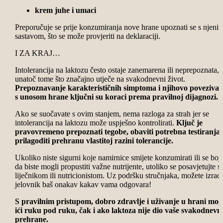
krem juhe i umaci
Preporučuje se prije konzumiranja nove hrane upoznati se s njeni
sastavom, što se može provjeriti na deklaraciji.
I ZA KRAJ…
Intolerancija na laktozu često ostaje zanemarena ili neprepoznata,
unatoč tome što značajno utječe na svakodnevni život.
Prepoznavanje karakterističnih simptoma i njihovo povezivan
s unosom hrane ključni su koraci prema pravilnoj dijagnozi.
Ako se suočavate s ovim stanjem, nema razloga za strah jer se
intolerancija na laktozu može uspješno kontrolirati.
Ključ je
pravovremeno prepoznati tegobe, obaviti potrebna testiranja 
prilagoditi prehranu vlastitoj razini tolerancije.
Ukoliko niste sigurni koje namirnice smijete konzumirati ili se boji
da biste mogli propustiti važne nutrijente, utoliko se posavjetujte s
liječnikom ili nutricionistom. Uz podršku stručnjaka, možete izradi
jelovnik baš onakav kakav vama odgovara!
S pravilnim pristupom, dobro zdravlje i uživanje u hrani mo
ići ruku pod ruku, čak i ako laktoza nije dio vaše svakodnevn
prehrane.