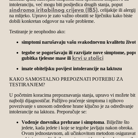
intoleranciju, već mogu biti posljedica drugih stanja, poput
, celijakije ili alergije
sindroma iritabilnog crijeva (IBS)
na mlijeko. Upravo je zato važno obratiti se liječniku kako biste
dobili konkretan odgovor na vaše probleme.
Testiranje je neophodno ako:
simptomi narušavaju vašu svakodnevnu kvalitetu život
tegobe se pogoršavaju ili razvijate nove simptome, popu
gubitka tjelesne mase ili
krvi u stolici
imate obiteljsku povijest intolerancije na laktozu
KAKO SAMOSTALNO PREPOZNATI POTREBU ZA
TESTIRANJEM?
U početnim koracima prepoznavanja stanja, upravo vi možete biti
najbolji dijagnostičar. Pažljivo praćenje simptoma i njihovo
povezivanje s unosom određene hrane ključno je za određivanje
intolerancije na laktozu. Preporučuje se:
Vođenje dnevnika prehrane i simptoma
. Bilježite što
jedete, kada jedete i koje se tegobe javljaju nakon obroka.
Ovom jednostavnom, ali učinkovitom metodom osiguravate 