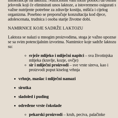
intolerancije na laktozu. Nutricionist vam može pomoći da osmisli
jelovnik koji će eliminirati unos laktoze, a istovremeno osigurati s
važne nutrijente potrebne za zdravlje kostiju, mišića i cijelog
organizma. Posebno se preporučuje konzultacija kod djece,
adolescenata, trudnica i osoba starije životne dobi.
NAMIRNICE KOJE SADRŽE LAKTOZU
Laktoza se nalazi u mnogim proizvodima, stoga je važno upoznati
se sa svim potencijalnim izvorima. Namirnice koje sadrže laktozu
su:
svježe mlijeko i mliječni napitci
– sva životinjska
mlijeka (kravlje, kozje, ovčje)
sir i mliječni proizvodi
– sve vrste sireva, kao i
proizvodi poput kiselog vrhnja
vrhnje, maslac i mliječni namazi
sirutka
sladoled i puding
određene vrste čokolade
pekarski proizvodi
– kruh, peciva, palačinke