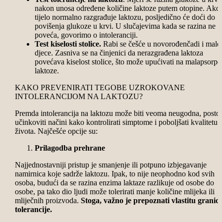
nakon unosa određene količine laktoze putem otopine. Ako
tijelo normalno razgrađuje laktozu, posljedično će doći do
povišenja glukoze u krvi. U slučajevima kada se razina ne
poveća, govorimo o intoleranciji.
Test kiselosti stolice.
Rabi se češće u novorođenčadi i male
djece. Zasniva se na činjenici da nerazgrađena laktoza
povećava kiselost stolice, što može upućivati na malapsorpc
laktoze.
KAKO PREVENIRATI TEGOBE UZROKOVANE
INTOLERANCIJOM NA LAKTOZU?
Premda intolerancija na laktozu može biti veoma neugodna, posto
učinkoviti načini kako kontrolirati simptome i poboljšati kvalitetu
života. Najčešće opcije su:
Prilagodba prehrane
Najjednostavniji pristup je smanjenje ili potpuno izbjegavanje
namirnica koje sadrže laktozu. Ipak, to nije neophodno kod svih
osoba, budući da se razina enzima laktaze razlikuje od osobe do
osobe, pa tako dio ljudi može tolerirati manje količine mlijeka ili
mliječnih proizvoda.
Stoga, važno je prepoznati vlastitu granic
tolerancije.