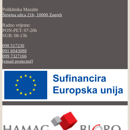
Poliklinika Mazalin
Štrigina ulica 21b, 10000 Zagreb
Radno vrijeme:
PON-PET: 07-20h
SUB: 08-13h
098 517230
091 6043088
099 7327166
[email protected]