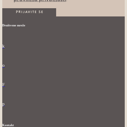
Društvene mreže
k
o
F
p
Kontakt