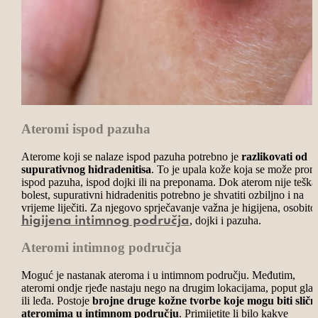
Ateromi ispod pazuha
Aterome koji se nalaze ispod pazuha potrebno je
razlikovati od
supurativnog hidradenitisa
. To je upala kože koja se može pron
ispod pazuha, ispod dojki ili na preponama. Dok aterom nije teška
bolest, supurativni hidradenitis potrebno je shvatiti ozbiljno i na
vrijeme liječiti. Za njegovo sprječavanje važna je higijena, osobito
, dojki i pazuha.
higijena intimnog područja
Ateromi intimnog područja
Moguć je nastanak ateroma i u intimnom području. Međutim,
ateromi ondje rjeđe nastaju nego na drugim lokacijama, poput gla
ili leđa. Postoje
brojne druge kožne tvorbe koje mogu biti sličn
ateromima u intimnom području
. Primijetite li bilo kakve