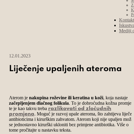
M
Z
K
P
Kontak
Iskustv
Mediji 
12.01.2023
Liječenje upaljenih ateroma
Aterom je
nakupina roževine ili keratina u koži
, koja nastaje
začepljenjem dlačnog folikula
. To je dobroćudna kožna promjen
te je kao takvu treba
razlikovati od zloćudnih
. Moguć je razvoj upale ateroma, što zahtijeva liječen
promjena
antibioticima i kirurškim zahvatom. Aterom koji nije upaljen može
se jednostavno kirurški ukloniti bez primjene antibiotika. Više o
tome pročitajte u nastavku teksta.