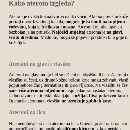
Kako aterom izgleda?
Aterom je čvrsta kožna tvorba nalik
čvoru
. Ako na površini kože
postoji otvor izvodnog kanala,
moguće je istisnuti nakupljenu
roževinu
, koja je
bjelkasta i masna
. Aterom koji nije upaljen
bezbolan je na pritisak.
Najčešći smještaj
ateroma je
na glavi,
vratu ili leđima
. Međutim, mogu se pojaviti praktički bilo gdje na
koži tijela.
Ateromi na glavi i vlasištu
Ateromi na glavi mogu biti smješteni na vlasištu ili licu.
Ateromi n
vlasištu su česti, uz druge kožne bolesti koje mogu zahvatiti vlasišt
poput seboroičnog dermatitisa ili
. Na vlasištu se češć
psorijaze
nađe
više ateroma odjednom
nego jedan samostalan aterom.
Jednostavno se kirurški uklanjaju, a
ožiljak biva pokriven koso
Operacija ateroma u vlasištu
ne uzrokuje gubitak kose
.
Ateromi na licu
Nije neuobičajeno naći aterom na licu. Operaciju ateroma na licu
preporučljivo je prepustiti
plastičnom kirurgu
iz kozmetskih