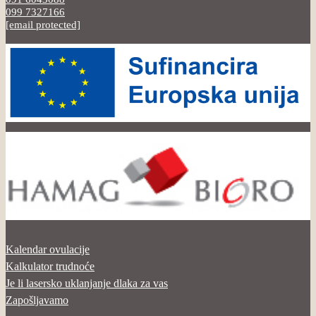
099 7327166
[email protected]
Kalendar ovulacije
Kalkulator trudnoće
Je li lasersko uklanjanje dlaka za vas
Zapošljavamo