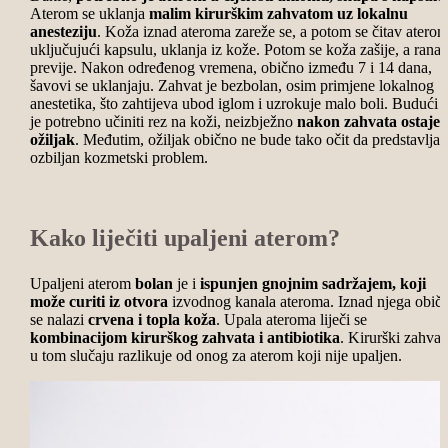
Aterom se uklanja
malim kirurškim zahvatom uz lokalnu
anesteziju
. Koža iznad ateroma zareže se, a potom se čitav aterom
uključujući kapsulu, uklanja iz kože. Potom se koža zašije, a rana
previje. Nakon određenog vremena, obično između 7 i 14 dana,
šavovi se uklanjaju.
Zahvat je bezbolan, osim primjene lokalnog
anestetika, što zahtijeva ubod iglom i uzrokuje malo boli. Budući 
je potrebno učiniti rez na koži, neizbježno
nakon zahvata ostaje
ožiljak
. Međutim, ožiljak obično ne bude tako očit da predstavlja
ozbiljan kozmetski problem.
Kako liječiti upaljeni aterom?
Upaljeni aterom
bolan
je i
ispunjen gnojnim sadržajem, koji
može curiti iz otvora
izvodnog kanala ateroma. Iznad njega obič
se nalazi
crvena i topla koža
.
Upala ateroma liječi se
kombinacijom kirurškog zahvata i antibiotika
. Kirurški zahvat
u tom slučaju razlikuje od onog za aterom koji nije upaljen.