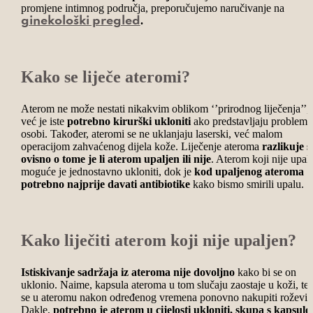
promjene intimnog područja, preporučujemo naručivanje na
.
ginekološki pregled
Kako se liječe ateromi?
Aterom ne može nestati nikakvim oblikom ‘’prirodnog liječenja’’,
već je iste
potrebno kirurški ukloniti
ako predstavljaju problem
osobi. Također, ateromi se ne uklanjaju laserski, već malom
operacijom zahvaćenog dijela kože.
Liječenje ateroma
razlikuje s
ovisno o tome je li aterom upaljen ili nije
. Aterom koji nije upal
moguće je jednostavno ukloniti, dok je
kod upaljenog ateroma
potrebno najprije davati antibiotike
kako bismo smirili upalu.
Kako liječiti aterom koji nije upaljen?
Istiskivanje sadržaja iz ateroma nije dovoljno
kako bi se on
uklonio. Naime, kapsula ateroma u tom slučaju zaostaje u koži, te 
se u ateromu nakon određenog vremena ponovno nakupiti roževin
Dakle,
potrebno je aterom u cijelosti ukloniti, skupa s kapsul