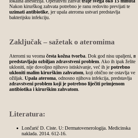
lokalna anestezija. Operativni zahvat
traje svega oko 15 minuta
.
Nakon kirurškog zahvata potrebno je ranu redovito previjati te
uzimati antibiotike
, jer upala ateroma ustvari predstavlja
bakterijsku infekciju.
Zaključak – sažetak o ateromima
Ateromi su veoma
česta kožna tvorba
. Dok god nisu upaljeni,
n
predstavljaju ozbiljan zdravstveni problem
. Ako ih ipak želite
ukloniti, nije dovoljno njihovo istiskivanje, već ih je
potrebno
ukloniti malim kirurškim zahvatom
, koji obično ne ostavlja vel
ožiljak.
Upala ateroma
, odnosno njihova infekcija, predstavlja
zdravstveni problem koji je potrebno liječiti primjenom
antibiotika i kirurškim zahvatom
.
Literatura:
Lončarić D. Ciste. U: Dermatovenerologija. Medicinska
naklada. 2014. 612-16.