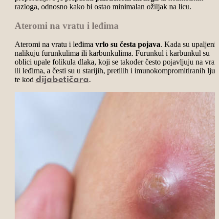
razloga, odnosno kako bi ostao minimalan ožiljak na licu.
Ateromi na vratu i leđima
Ateromi na vratu i leđima
vrlo su česta pojava
. Kada su upaljeni,
nalikuju furunkulima ili karbunkulima. Furunkul i karbunkul su
oblici upale folikula dlaka, koji se također često pojavljuju na vrat
ili leđima, a česti su u starijih, pretilih i imunokompromitiranih ljud
te kod
.
dijabetičara