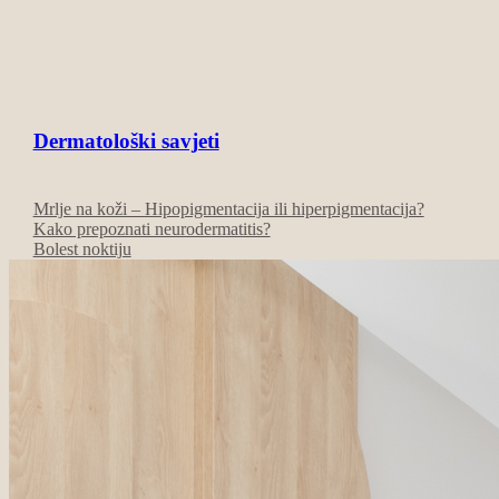
Dermatološki savjeti
Mrlje na koži – Hipopigmentacija ili hiperpigmentacija?
Kako prepoznati neurodermatitis?
Bolest noktiju