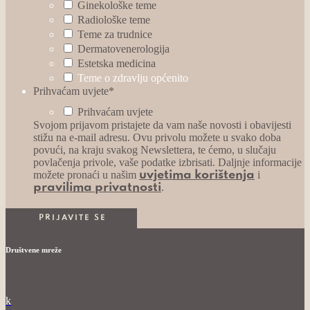
Ginekološke teme
Radiološke teme
Teme za trudnice
Dermatovenerologija
Estetska medicina
Teme o zdravlju općenito
Prihvaćam uvjete
*
Prihvaćam uvjete
Svojom prijavom pristajete da vam naše novosti i obavijesti
stižu na e-mail adresu. Ovu privolu možete u svako doba
povući, na kraju svakog Newslettera, te ćemo, u slučaju
povlačenja privole, vaše podatke izbrisati. Daljnje informacije
možete pronaći u našim
i
uvjetima korištenja
.
pravilima privatnosti
Društvene mreže
k