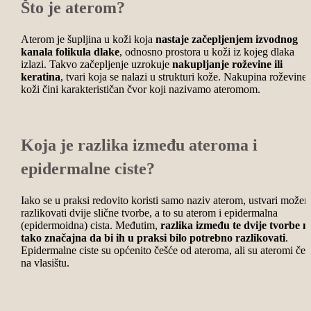
Što je aterom?
Aterom je šupljina u koži koja
nastaje začepljenjem izvodnog
kanala folikula dlake
, odnosno prostora u koži iz kojeg dlaka
izlazi. Takvo začepljenje uzrokuje
nakupljanje roževine ili
keratina
, tvari koja se nalazi u strukturi kože. Nakupina roževine 
koži čini karakterističan čvor koji nazivamo ateromom.
Koja je razlika između ateroma i
epidermalne ciste?
Iako se u praksi redovito koristi samo naziv aterom, ustvari može
razlikovati dvije slične tvorbe, a to su aterom i epidermalna
(epidermoidna) cista. Međutim,
razlika između te dvije tvorbe ni
tako značajna da bi ih u praksi bilo potrebno razlikovati
.
Epidermalne ciste su općenito češće od ateroma, ali su ateromi češ
na vlasištu.