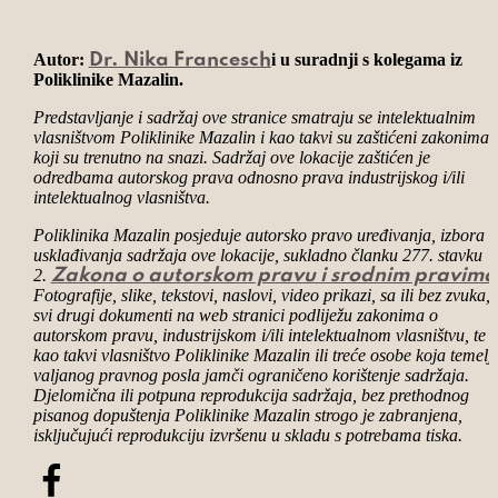
Autor:
i u suradnji s kolegama iz
Dr. Nika Francesch
Poliklinike Mazalin.
Predstavljanje i sadržaj ove stranice smatraju se intelektualnim
vlasništvom Poliklinike Mazalin i kao takvi su zaštićeni zakonima
koji su trenutno na snazi. Sadržaj ove lokacije zaštićen je
odredbama autorskog prava odnosno prava industrijskog i/ili
intelektualnog vlasništva.
Poliklinika Mazalin posjeduje autorsko pravo uređivanja, izbora i
usklađivanja sadržaja ove lokacije, sukladno članku 277. stavku
2.
Zakona o autorskom pravu i srodnim pravima
Fotografije, slike, tekstovi, naslovi, video prikazi, sa ili bez zvuka, 
svi drugi dokumenti na web stranici podliježu zakonima o
autorskom pravu, industrijskom i/ili intelektualnom vlasništvu, te 
kao takvi vlasništvo Poliklinike Mazalin ili treće osobe koja temel
valjanog pravnog posla jamči ograničeno korištenje sadržaja.
Djelomična ili potpuna reprodukcija sadržaja, bez prethodnog
pisanog dopuštenja Poliklinike Mazalin strogo je zabranjena,
isključujući reprodukciju izvršenu u skladu s potrebama tiska.