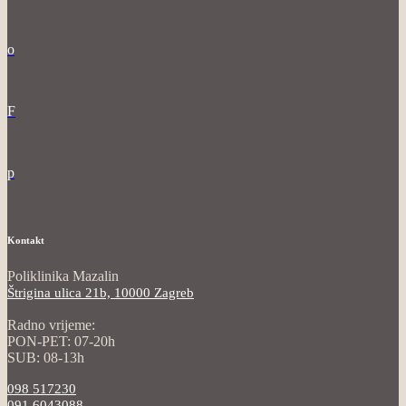
o
F
p
Kontakt
Poliklinika Mazalin
Štrigina ulica 21b, 10000 Zagreb
Radno vrijeme:
PON-PET: 07-20h
SUB: 08-13h
098 517230
091 6043088