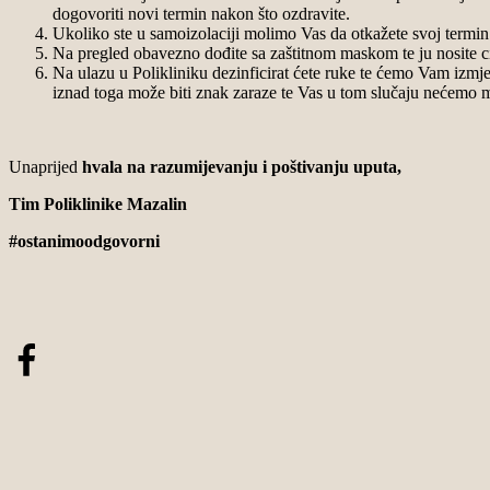
dogovoriti novi termin nakon što ozdravite.
Ukoliko ste u samoizolaciji molimo Vas da otkažete svoj termi
Na pregled obavezno dođite sa zaštitnom maskom te ju nosite cij
Na ulazu u Polikliniku dezinficirat ćete ruke te ćemo Vam izm
iznad toga može biti znak zaraze te Vas u tom slučaju nećemo moć
Unaprijed
hvala na razumijevanju i poštivanju uputa,
Tim Poliklinike Mazalin
#ostanimoodgovorni