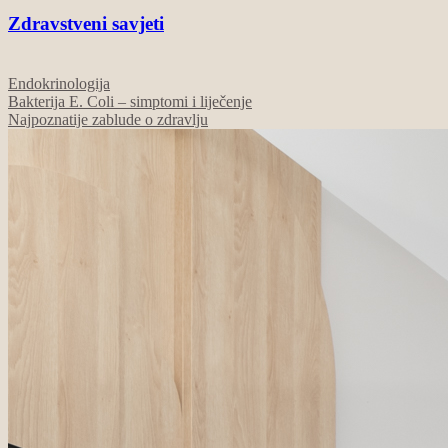
Zdravstveni savjeti
Endokrinologija
Bakterija E. Coli – simptomi i liječenje
Najpoznatije zablude o zdravlju