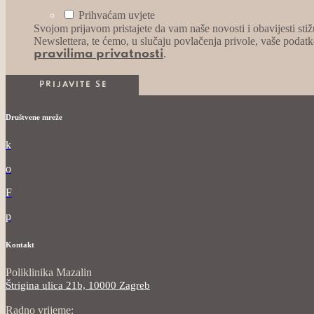
Prihvaćam uvjete
Svojom prijavom pristajete da vam naše novosti i obavijesti st
Newslettera, te ćemo, u slučaju povlačenja privole, vaše podatk
.
pravilima privatnosti
Društvene mreže
k
o
F
p
Kontakt
Poliklinika Mazalin
Štrigina ulica 21b, 10000 Zagreb
Radno vrijeme: