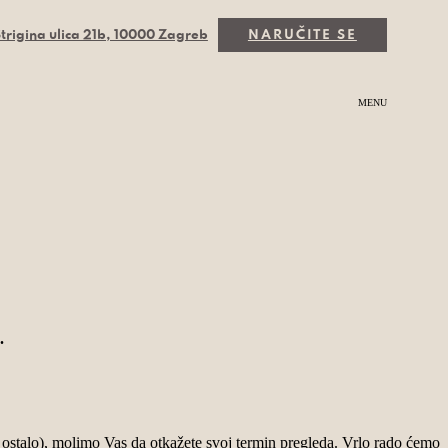
trigina ulica 21b, 10000 Zagreb
NARUČITE SE
MENU
.
 ostalo), molimo Vas da otkažete svoj termin pregleda. Vrlo rado ćemo