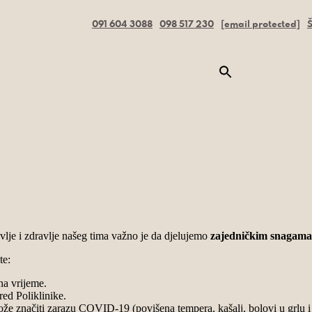
091 604 3088
098 517 230
[email protected]
Š
vlje i zdravlje našeg tima važno je da djelujemo
zajedničkim snagama
te:
na vrijeme.
red Poliklinike.
ože značiti zarazu COVID-19 (povišena tempera, kašalj, bolovi u grlu i