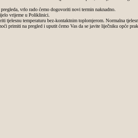
n pregleda, vrlo rado ćemo dogovoriti novi termin naknadno.
elo vrijeme u Poliklinici.
jeriti tjelesnu temperaturu bez-kontaktnim toplomjerom. Normalna tjele
i primiti na pregled i uputit ćemo Vas da se javite liječniku opće praks