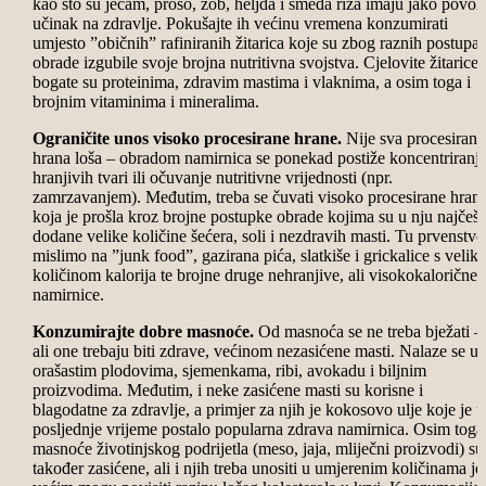
kao što su ječam, proso, zob, heljda i smeđa riža imaju jako povol
učinak na zdravlje. Pokušajte ih većinu vremena konzumirati
umjesto ”običnih” rafiniranih žitarica koje su zbog raznih postupa
obrade izgubile svoje brojna nutritivna svojstva. Cjelovite žitarice
bogate su proteinima, zdravim mastima i vlaknima, a osim toga i
brojnim vitaminima i mineralima.
Ograničite unos visoko procesirane hrane.
Nije sva procesirana
hrana loša – obradom namirnica se ponekad postiže koncentriranj
hranjivih tvari ili očuvanje nutritivne vrijednosti (npr.
zamrzavanjem). Međutim, treba se čuvati visoko procesirane hran
koja je prošla kroz brojne postupke obrade kojima su u nju najčeš
dodane velike količine šećera, soli i nezdravih masti. Tu prvenstv
mislimo na ”junk food”, gazirana pića, slatkiše i grickalice s veli
količinom kalorija te brojne druge nehranjive, ali visokokalorične
namirnice.
Konzumirajte dobre masnoće.
Od masnoća se ne treba bježati –
ali one trebaju biti zdrave, većinom nezasićene masti. Nalaze se u
orašastim plodovima, sjemenkama, ribi, avokadu i biljnim
proizvodima. Međutim, i neke zasićene masti su korisne i
blagodatne za zdravlje, a primjer za njih je kokosovo ulje koje je u
posljednje vrijeme postalo popularna zdrava namirnica. Osim toga
masnoće životinjskog podrijetla (meso, jaja, mliječni proizvodi) su
također zasićene, ali i njih treba unositi u umjerenim količinama je