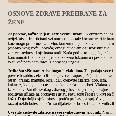
OSNOVE ZDRAVE PREHRANE ZA
ŽENE
Za početak,
važno je jesti raznovrsnu hranu
. S obzirom da još
uvijek nisu identificirani svi nutrijenti i ostale korisne tvari iz hrane
koje mogu pridonijeti zdravlju, konzumiranje raznovrsnih namirni
(osobito svog voća i povrća) omogućuje vam da iskoristite sve
zdrave prednosti koje hrana nudi. Kada god je to moguće, treba
konzumirati hranu koja nije bila izložena toksinima i pesticidima, 
to su većinom namirnice iz domaćeg uzgoja.
Jedite što više namirnica bogatih vlaknima.
Tu spadaju voće i
povrće (osobito zeleno lisnato povrće i kupusnjače), mahunarke
(grah, grašak, mahune, leća i dr.), cjelovite žitarice (zob, riža,
kukuruz, kvinoja i dr.) te sjemenke i orašasti plodovi. Vlakna su
izuzetno važan dio svakog zdravog jelovnika jer imaju brojne
pozitivne učinke na probavni sustav, regulaciju šećera u krvi pa ča
kožu. Daju dulji osjećaj sitosti, potiču probavu, a sprječavaju i
razvoj nekih bolesti kao što su dijabetes te bolesti srca i krvnih žila
Uvrstite cjelovite žitarice u svoj svakodnevni jelovnik.
Namirni