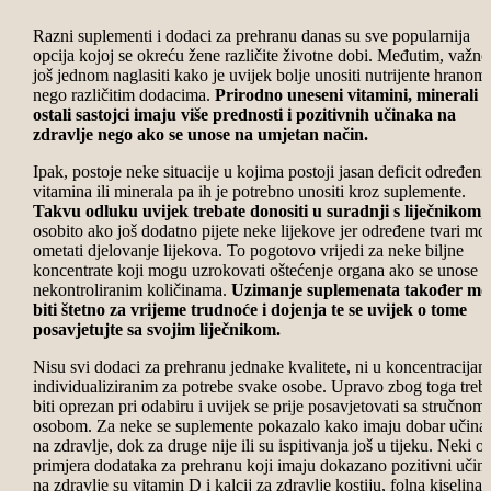
Razni suplementi i dodaci za prehranu danas su sve popularnija
opcija kojoj se okreću žene različite životne dobi. Međutim, važno
još jednom naglasiti kako je uvijek bolje unositi nutrijente hranom
nego različitim dodacima.
Prirodno uneseni vitamini, minerali i
ostali sastojci imaju više prednosti i pozitivnih učinaka na
zdravlje nego ako se unose na umjetan način.
Ipak, postoje neke situacije u kojima postoji jasan deficit određeni
vitamina ili minerala pa ih je potrebno unositi kroz suplemente.
Takvu odluku uvijek trebate donositi u suradnji s liječnikom
,
osobito ako još dodatno pijete neke lijekove jer određene tvari mo
ometati djelovanje lijekova. To pogotovo vrijedi za neke biljne
koncentrate koji mogu uzrokovati oštećenje organa ako se unose u
nekontroliranim količinama.
Uzimanje suplemenata također mo
biti štetno za vrijeme trudnoće i dojenja te se uvijek o tome
posavjetujte sa svojim liječnikom.
Nisu svi dodaci za prehranu jednake kvalitete, ni u koncentracija
individualiziranim za potrebe svake osobe. Upravo zbog toga treb
biti oprezan pri odabiru i uvijek se prije posavjetovati sa stručnom
osobom. Za neke se suplemente pokazalo kako imaju dobar učina
na zdravlje, dok za druge nije ili su ispitivanja još u tijeku. Neki o
primjera dodataka za prehranu koji imaju dokazano pozitivni učin
na zdravlje su vitamin D i kalcij za zdravlje kostiju, folna kiselina 