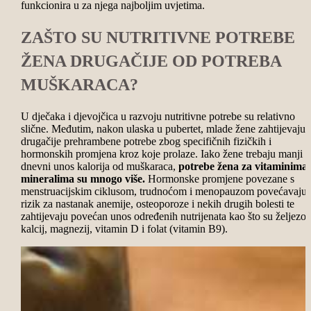
funkcionira u za njega najboljim uvjetima.
ZAŠTO SU NUTRITIVNE POTREBE
ŽENA DRUGAČIJE OD POTREBA
MUŠKARACA?
U dječaka i djevojčica u razvoju nutritivne potrebe su relativno
slične. Međutim, nakon ulaska u pubertet, mlade žene zahtijevaju
drugačije prehrambene potrebe zbog specifičnih fizičkih i
hormonskih promjena kroz koje prolaze. Iako žene trebaju manji
dnevni unos kalorija od muškaraca,
potrebe žena za vitaminima 
mineralima su mnogo više.
Hormonske promjene povezane s
menstruacijskim ciklusom, trudnoćom i menopauzom povećavaju
rizik za nastanak anemije, osteoporoze i nekih drugih bolesti te
zahtijevaju povećan unos određenih nutrijenata kao što su željezo,
kalcij, magnezij, vitamin D i folat (vitamin B9).