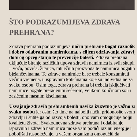
ŠTO PODRAZUMIJEVA ZDRAVA
PREHRANA?
Zdrava prehrana podrazumijeva
način prehrane bogat raznolik
i dobro odabranim namirnicama, s ciljem održavanja zdravlja
dobrog općeg stanja te prevencije bolesti.
Zdrava prehrana
uključuje biranje različitih tipova zdravih namirnica iz svih skupin
– voća, povrća, žitarica, mliječnih proizvoda te namirnica bogatih
bjelančevinama. Te zdrave namirnice bi se trebale konzumirati
većinu vremena, u ispravnim količinama koje su individualne za
svaku osobu. Osim toga, zdrava prehrana bi trebala isključivati
namirnice bogate prerađenim šećerom, velikom količinom soli i
zasićenim masnim kiselinama.
Usvajanje zdravih prehrambenih navika izuzetno je važno za
svaku osobu
jer osim što time na najbolji način pridonosite svome
zdravlju i štitite ga od razvoja bolesti, ono vam omogućuje bolju
kvalitetu života. Svakodnevna zdrava prehrana i odabiranje
ispravnih i zdravih namirnica može vam podići razinu energije i
poboljšati raspoloženje, a vašem organizmu omogućiti da