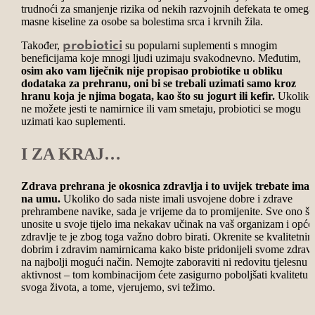
trudnoći za smanjenje rizika od nekih razvojnih defekata te omega
masne kiseline za osobe sa bolestima srca i krvnih žila.
Također,
su popularni suplementi s mnogim
probiotici
beneficijama koje mnogi ljudi uzimaju svakodnevno. Međutim,
osim ako vam liječnik nije propisao probiotike u obliku
dodataka za prehranu, oni bi se trebali uzimati samo kroz
hranu koja je njima bogata, kao što su jogurt ili kefir.
Ukoliko
ne možete jesti te namirnice ili vam smetaju, probiotici se mogu
uzimati kao suplementi.
I ZA KRAJ…
Zdrava prehrana je okosnica zdravlja i to uvijek trebate imat
na umu.
Ukoliko do sada niste imali usvojene dobre i zdrave
prehrambene navike, sada je vrijeme da to promijenite. Sve ono št
unosite u svoje tijelo ima nekakav učinak na vaš organizam i opće
zdravlje te je zbog toga važno dobro birati. Okrenite se kvalitetnim
dobrim i zdravim namirnicama kako biste pridonijeli svome zdravl
na najbolji mogući način. Nemojte zaboraviti ni redovitu tjelesnu
aktivnost – tom kombinacijom ćete zasigurno poboljšati kvalitetu
svoga života, a tome, vjerujemo, svi težimo.