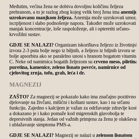
Međutim, većina žena ne dobiva dovoljnu količinu željeza
prehranom, a to je razlog zbog kojeg velik broj žena ima
anemiju
uzrokovanu manjkom željeza.
Anemija može uzrokovati umor,
iscrpljenost i slabo podnošenje napora. Također može uzrokovati
manjak koncentracije, loše raspoloženje, ali i opteretiti srčano-
krvožilni sustav.
GDJE SE NALAZI?
Organizam iskorištava željezo iz životinjsk
izvora 2-3 puta bolje nego iz biljnih, a željezo iz biljnih izvora se
bolje apsorbira ako se paralelno unosi s hranom bogatom vitamin
C. Neke od namirnica bogatih željezom su
crveno meso, piletina 
puretina, kamenice, zeleno lisnato povrće, namirnice od
cjelovitog zrnja, tofu, grah, leća i dr.
MAGNEZIJ
ZAŠTO?
Za magnezij se pokazalo kako ima značajno pozitivno
djelovanje na živčani, mišićni i koštani sustav, kao i na srčanu
funkciju. Zajedno s kalcijem je važan za održavanje zdravlje kostij
a dokazano je i kako pomaže kod migrenskih glavobolja te
depresivnih stanja. Jedan od važnih primjena za ženu je olakšavan
i ublažavanje simptoma PMS-a.
GDJE SE NALAZI?
Magnezij se nalazi u
zelenom lisnatom