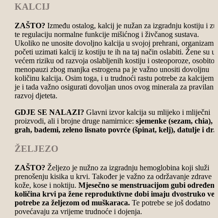
KALCIJ
ZAŠTO?
Između ostalog, kalcij je nužan za izgradnju kostiju i zu
te regulaciju normalne funkcije mišićnog i živčanog sustava.
Ukoliko ne unosite dovoljno kalcija u svojoj prehrani, organizam 
početi uzimati kalcij iz kostiju te ih na taj način oslabiti. Žene su u
većem riziku od razvoja oslabljenih kostiju i osteoporoze, osobito 
menopauzi zbog manjka estrogena pa je važno unositi dovoljnu
količinu kalcija. Osim toga, i u trudnoći rastu potrebe za kalcijem t
je i tada važno osigurati dovoljan unos ovog minerala za pravilan
razvoj djeteta.
GDJE SE NALAZI?
Glavni izvor kalcija su mlijeko i mliječni
proizvodi, ali i brojne druge namirnice:
sjemenke (sezam, chia),
grah, bademi, zeleno lisnato povrće (špinat, kelj), datulje i dr.
ŽELJEZO
ZAŠTO?
Željezo je nužno za izgradnju hemoglobina koji služi
prenošenju kisika u krvi. Također je važno za održavanje zdrave
kože, kose i noktiju.
Mjesečno se menstruacijom gubi određen
količina krvi pa žene reproduktivne dobi imaju dvostruko već
potrebe za željezom od muškaraca.
Te potrebe se još dodatno
povećavaju za vrijeme trudnoće i dojenja.