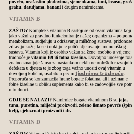
povrću, orašastim plodovima, sjemenkama, tuni, lososu, grašk
grahu, datuljama, banani
i drugim namirnicama.
VITAMIN B
ZAŠTO?
Kompleks vitamina B sastoji se od osam vitamina koji 
jako važni za pravilno funkcioniranje našeg organizma – potpoma
metabolizam, sudjeluju u održavanju mišićnog sustava, pridonose
zdravlju kože, kose i noktiju te potiču djelovanje imunološkog
sustava. Vitamin koji je osobito važan za žene, osobito u vrijeme
trudnoće je
vitamin B9 ili folna kiselina
. Dovoljno unošenje folat
znatno smanjuje šansu za nastankom nekih neuroloških razvojnih
defekata u djeteta te je zbog toga važno unositi ovaj vitamin u
dovoljnoj količini, osobito u prvim
.
tjednima trudnoće
Preporuča se konzumacija hrane bogate folatima, ali i uzimanje
folne kiseline u obliku suplementa kako bi se zadovoljile sve potr
u trudnoći.
GDJE SE NALAZI?
Namirnice bogate vitaminom B su
jaja,
tuna, puretina, mliječni proizvodi, zeleno lisnato povrće (špina
kelj), cjelozrnati proizvodi i dr.
VITAMIN D
ZAŠTO?
Vitamin D, isto kao i kalcij, važan je za zdravlje kostiju,