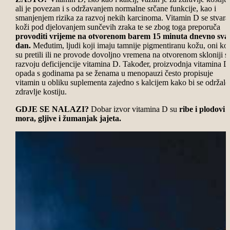
ali je povezan i s održavanjem normalne srčane funkcije, kao i
smanjenjem rizika za razvoj nekih karcinoma. Vitamin D se stvara
koži pod djelovanjem sunčevih zraka te se zbog toga preporuča
provoditi vrijeme na otvorenom barem 15 minuta dnevno sva
dan.
Međutim, ljudi koji imaju tamnije pigmentiranu kožu, oni koj
su pretili ili ne provode dovoljno vremena na otvorenom skloniji s
razvoju deficijencije vitamina D. Također, proizvodnja vitamina D
opada s godinama pa se ženama u menopauzi često propisuje
vitamin u obliku suplementa zajedno s kalcijem kako bi se održalo
zdravlje kostiju.
GDJE SE NALAZI?
Dobar izvor vitamina D su
ribe i plodovi
mora, gljive i žumanjak jajeta.