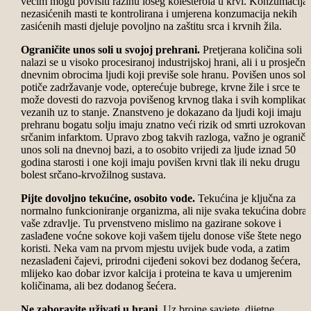
većim mogu povisiti razinu lošeg kolesterola u krvi. Konzumacija
nezasićenih masti te kontrolirana i umjerena konzumacija nekih
zasićenih masti djeluje povoljno na zaštitu srca i krvnih žila.
Ograničite unos soli u svojoj prehrani.
Pretjerana količina soli
nalazi se u visoko procesiranoj industrijskoj hrani, ali i u prosječn
dnevnim obrocima ljudi koji previše sole hranu. Povišen unos soli
potiče zadržavanje vode, opterećuje bubrege, krvne žile i srce te
može dovesti do razvoja povišenog krvnog tlaka i svih komplikaci
vezanih uz to stanje. Znanstveno je dokazano da ljudi koji imaju
prehranu bogatu solju imaju znatno veći rizik od smrti uzrokovane
srčanim infarktom. Upravo zbog takvih razloga, važno je ograničit
unos soli na dnevnoj bazi, a to osobito vrijedi za ljude iznad 50
godina starosti i one koji imaju povišen krvni tlak ili neku drugu
bolest srčano-krvožilnog sustava.
Pijte dovoljno tekućine, osobito vode.
Tekućina je ključna za
normalno funkcioniranje organizma, ali nije svaka tekućina dobra 
vaše zdravlje. Tu prvenstveno mislimo na gazirane sokove i
zaslađene voćne sokove koji vašem tijelu donose više štete nego
koristi. Neka vam na prvom mjestu uvijek bude voda, a zatim
nezaslađeni čajevi, prirodni cijeđeni sokovi bez dodanog šećera,
mlijeko kao dobar izvor kalcija i proteina te kava u umjerenim
količinama, ali bez dodanog šećera.
Ne zaboravite uživati u hrani.
Uz brojne savjete, dijetne