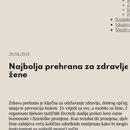
M
Z
K
P
Kontak
Iskustv
Mediji 
28.04.2019
Najbolja prehrana za zdravlje
žene
Zdrava prehrana je ključna za održavanje zdravlja, dobrog općeg
stanja te prevenciju bolesti. To vrijedi za sve, a osobito za žene, čij
organizam tijekom različitih životnih stadija prolazi kroz razne
hormonske i fiziološke promjene. Kao rezultat tih promjena, tijelo
žene zahtijeva veću količinu određenih nutrijenata kako bi moglo
funkcionirati na najbolji mogući način.