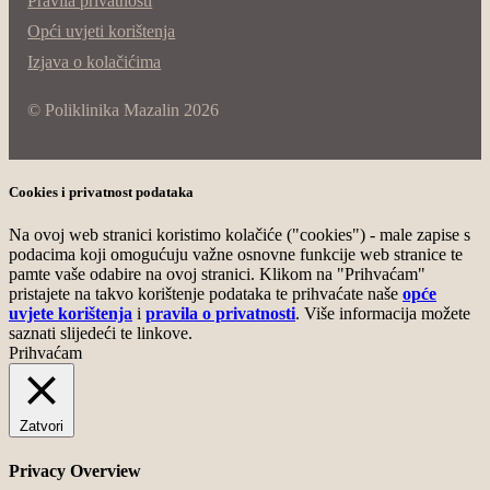
Pravila privatnosti
Opći uvjeti korištenja
Izjava o kolačićima
© Poliklinika Mazalin 2026
Cookies i privatnost podataka
Na ovoj web stranici koristimo kolačiće ("cookies") - male zapise s
podacima koji omogućuju važne osnovne funkcije web stranice te
pamte vaše odabire na ovoj stranici. Klikom na "Prihvaćam"
pristajete na takvo korištenje podataka te prihvaćate naše
opće
uvjete korištenja
i
pravila o privatnosti
. Više informacija možete
saznati slijedeći te linkove.
Prihvaćam
Zatvori
Privacy Overview