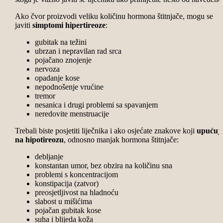
Ako čvor proizvodi veliku količinu hormona štitnjače, mogu se
javiti
simptomi hipertireoze
:
gubitak na težini
ubrzan i nepravilan rad srca
pojačano znojenje
nervoza
opadanje kose
nepodnošenje vrućine
tremor
nesanica i drugi
problemi sa spavanjem
neredovite menstruacije
Trebali biste posjetiti liječnika i ako osjećate znakove koji
upućuj
na hipotireozu
, odnosno manjak hormona štitnjače:
debljanje
konstantan umor, bez obzira na količinu sna
problemi s koncentracijom
konstipacija (zatvor)
preosjetljivost na hladnoću
slabost u mišićima
pojačan gubitak kose
suha i blijeda koža