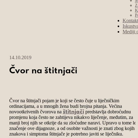
M
Z
K
P
Kontak
Iskustv
Mediji 
14.10.2019
Čvor na štitnjači
Čvor na štitnjači pojam je koji se često čuje u liječničkim
ordinacijama, a u mnogih žena budi brojna pitanja. Većina
novootkrivenih čvorova na
predstavlja dobroćudnu
štitnjači
promjenu koja često ne zahtijeva nikakvo liječenje, međutim, za
manji broj njih se otkrije da su zloćudne naravi. Upravo u tome lež
značenje ove dijagnoze, a od osobite važnosti je znati zbog kojih
znakova i simptoma štitnjače je potrebno javiti se liječniku.