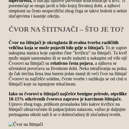
hipertireozi,
u slučaju njihove prevelike koncentracije u krvi.
Ti
poremećaji se mogu javiti u bilo kojoj životnoj dobi, a njihovi
simptomi su često nespecifični zbog čega se takve bolesti u nekim
slučajevima i kasnije otkriju.
ČVOR NA ŠTITNJAČI – ŠTO JE TO?
Čvor na štitnjači je okruglasta ili ovalna tvorba različitih
veličina koja se može pojaviti bilo gdje u štitnjači.
To je zaprav
nakupina stanica koje zajedno čine ”kvržicu” na štitnjači. Ta kvrži
može stajati samostalno ili se može nalaziti u nakupini od više njih
Čvorovi na štitnjači su
relativno česta pojava
, a njihova se
učestalost povećava sa životnom dobi. Neka istraživanja su pokaz
da čak trećina žena ima barem jedan manji ili veći čvor na štitnjači
Čvorovi su najčešće solidne, čvrste tvorbe i razlikuju se od cisti na
štitnjači koje su ispunjene tekućinom.
Iako su čvorovi u štitnjači najčešće benigne prirode, otprilike
10-15% otkrivenih čvorova zapravo je karcinom štitnjače.
Upravo zbog toga, prilikom pronalaska bilo kakve kvržice na
štitnjači ultrazvučnim ili palpacijskim nalazom, važno je daljnjim
pretragama otkriti radi li se o dobroćudnoj ili zloćudnoj tvorbi.