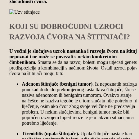
zloćudnosti čvora.
KOJI SU DOBROĆUDNI UZROCI
RAZVOJA ČVORA NA ŠTITNJAČI?
U većini je slučajeva uzrok nastanka i razvoja čvora na štitnja
nepoznat i ne može se povezati s nekim konkretnim
čimbenikom.
Smatra se da na razvoj bolesti mogu utjecati genets
predispozicija u kombinaciji s načinom života.
Ostali uzroci
pojav
čvora na štitnjači
mogu biti:
Adenom štitnjače (benigni tumor).
Iz nepoznatih razloga
ponekad dođe do prekomjernog rasta tkiva štitnjače, što se
naziva adenomom ili benignim tumorom. Ovakvo stanje
najčešće ne izaziva tegobe te u tom slučaju nije potrebno ni
liječenje, osim ako čvor zbog svoje veličine ne predstavlja
problem. U nekim slučajevima benigni tumor može biti
popraćen razvojem hipertireoze te je u takvim situacijama
potrebno liječenje.
Tireoiditis (upala štitnjače).
Upala štitnjače nastaje kao