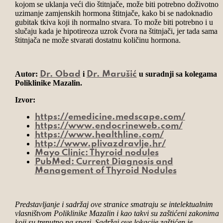
kojom se uklanja veći dio štitnjače, može biti potrebno doživotno
uzimanje zamjenskih hormona štitnjače, kako bi se nadoknadio
gubitak tkiva koji ih normalno stvara. To može biti potrebno i u
slučaju kada je hipotireoza uzrok čvora na štitnjači, jer tada sama
štitnjača ne može stvarati dostatnu količinu hormona.
Autor:
i
u suradnji sa kolegama i
Dr. Obad
Dr. Marušić
Poliklinike Mazalin.
Izvor:
https://emedicine.medscape.com/
https://www.endocrineweb.com/
https://www.healthline.com/
http://www.plivazdravlje.hr/
Mayo Clinic: Thyroid nodules
PubMed: Current Diagnosis and
Management of Thyroid Nodules
Predstavljanje i sadržaj ove stranice smatraju se intelektualnim
vlasništvom Poliklinike Mazalin i kao takvi su zaštićeni zakonima
koji su trenutno na snazi. Sadržaj ove lokacije zaštićen je