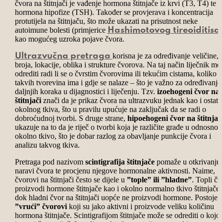
čvora na štitnjači je vađenje hormona štitnjače iz krvi (T3, T4) te
hormona hipofize (TSH). Također se provjerava i koncentracija
protutijela na štitnjaču, što može ukazati na prisutnost neke
autoimune bolesti (primjerice
Hashimotovog tireoiditisa
kao mogućeg uzroka pojave čvora.
korisna je za određivanje veličine
,
Ultrazvučna pretraga
broja, lokacije, oblika i strukture čvorova. Na taj način liječnik mo
odrediti radi li se o čvrstim čvorovima ili tekućim cistama, koliko
takvih tvorevina ima i gdje se nalaze – što je važno za određivanje
daljnjih koraka u dijagnostici i liječenju. Tzv.
izoehogeni čvor na
štitnjači
znači da je prikaz čvora na ultrazvuku jednak kao i ostat
okolnog tkiva, što u pravilu upućuje na zaključak da se radi o
dobroćudnoj tvorbi. S druge strane,
hipoehogeni čvor na štitnjač
ukazuje na to da je riječ o tvorbi koja je različite građe u odnosno 
okolno tkivo, što je dobar razlog za obavljanje punkcije čvora i
analizu takvog tkiva.
Pretraga pod nazivom
scintigrafija štitnjače
pomaže u otkrivanju
naravi
čvora te procjenu njegove hormonalne aktivnosti. Naime,
čvorovi na štitnjači
često se dijele u
”tople” ili ”hladne”
. Topli čv
proizvodi hormone štitnjače kao i okolno normalno tkivo štitnjače,
dok
hladni čvor na štitnjači
uopće ne proizvodi hormone. Postoje i
”vrući” čvorovi
koji su jako aktivni i proizvode veliku količinu
hormona štitnjače.
Scintigrafijom štitnjače može se odrediti o kojoj