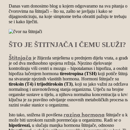
Danas vam donosimo blog u kojem odgovaramo na sva pitanja o
čvorovima na štitnjači – što su, zašto se javljaju i kako se
dijagnosticiraju, na koje simptome treba obratiti pažnju te trebaju li
se i kako liječiti.
ŠTO JE ŠTITNJAČA I ČEMU SLUŽI?
je žlijezda smještena u prednjem dijelu vrata, a građe
Štitnjača
je od dva međusobno spojena režnja. Njezino djelovanje
kontroliraju viši centri u mozgu – hipotalamus i hipofiza, a osobito
hipofiza lučenjem hormona
tireotropina (TSH)
koji potiče štitnja
na stvaranje njezinih vlastitih hormona. Hormoni štitnjače su
tiroksin (T4) i trijodtiroksin (T3)
, koji su jako važni za održavan
normalnog i uravnoteženog stanja organizma. Utječu na brojne
organske sustave u tijelu, a njihova normalna koncentracija u krvi
ključna je za pravilno odvijanje osnovnih metaboličkih procesa na
razini svake stanice u organizmu.
Isto tako, snižena ili povišena
štitnjače u kr
razina hormona
može biti uzrokom raznih poremećaja u organizmu.
Radi se o
hipotireozi,
u slučaju manjka hormona štitnjače, odnosno