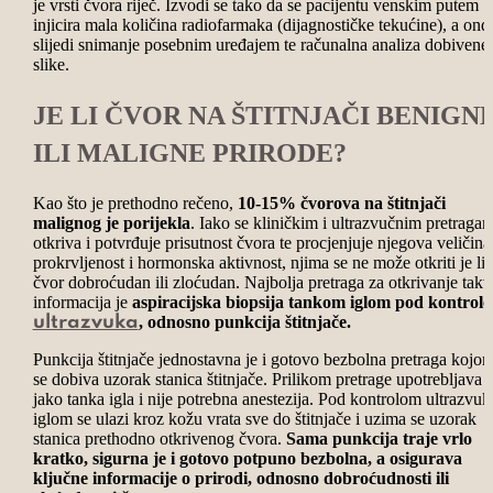
je vrsti čvora riječ. Izvodi se tako da se pacijentu venskim putem
injicira mala količina radiofarmaka (dijagnostičke tekućine), a ond
slijedi snimanje posebnim uređajem te računalna analiza dobivene
slike.
JE LI ČVOR NA ŠTITNJAČI BENIGN
ILI MALIGNE PRIRODE?
Kao što je prethodno rečeno,
10-15% čvorova na štitnjači
malignog je porijekla
. Iako se kliničkim i ultrazvučnim pretraga
otkriva i potvrđuje prisutnost čvora te procjenjuje njegova veličina
prokrvljenost i hormonska aktivnost, njima se ne može otkriti je li
čvor dobroćudan ili zloćudan. Najbolja pretraga za otkrivanje takv
informacija je
aspiracijska biopsija tankom iglom pod kontrol
, odnosno punkcija štitnjače.
ultrazvuka
Punkcija štitnjače jednostavna je i gotovo bezbolna pretraga kojo
se dobiva uzorak stanica štitnjače. Prilikom pretrage upotrebljava 
jako tanka igla i nije potrebna anestezija. Pod kontrolom ultrazvuk
iglom se ulazi kroz kožu vrata sve do štitnjače i uzima se uzorak
stanica prethodno otkrivenog čvora.
Sama punkcija traje vrlo
kratko, sigurna je i gotovo potpuno bezbolna, a osigurava
ključne informacije o prirodi, odnosno dobroćudnosti ili