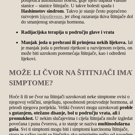
posljedica autoimunih bolesti, gdje tijelo napada vlastite
stanice – stanice štitnjače. U takve bolesti spada i
Hashimotov sindrom
. Takvo je stanje često popraćeno
razvojem
hipotireoze
, jer zbog razaranja tkiva štitnjače dola
do smanjenog stvaranja hormona.
Radijacijska terapija u području glave i vrata
Manjak joda u prehrani ili primjena nekih lijekova.
Iak
je manjak joda u prehrani rijetkost u razvijenom svijetu, ona
može biti uzrokom poremećaja štitnjače, kao i određeni
lijekovi.
MOŽE LI ČVOR NA ŠTITNJAČI IMAT
SIMPTOME?
Hoće li ili ne
čvor na štitnjači
uzrokovati neke simptome ovisi o
njegovoj veličini, smještaju, sposobnosti proizvodnje hormona, ali 
prirodi njegova porijekla. Veliki čvorovi mogu uzrokovati
proble
s gutanjem, otežano disanje, bol u području vrata, ali i
promuklost.
U nekim slučajevima i cijela štitnjača može izgledati
povećana i puna čvorova, a to stanje se naziva
multinodularna
guša
. Svi ti simptomi mogu biti i simptomi karcinoma štitnjače,
stoga je važno javiti se liječniku ako primijetite nešto od navedeno