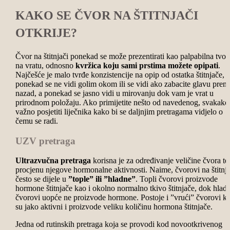
KAKO SE ČVOR NA ŠTITNJAČI
OTKRIJE?
Čvor na štitnjači ponekad se može prezentirati kao palpabilna tvor
na vratu, odnosno
kvržica koju sami prstima možete opipati
.
Najčešće je malo tvrđe konzistencije na opip od ostatka štitnjače,
ponekad se ne vidi golim okom ili se vidi ako zabacite glavu prem
nazad, a ponekad se jasno vidi u mirovanju dok vam je vrat u
prirodnom položaju. Ako primijetite nešto od navedenog, svakako 
važno posjetiti liječnika kako bi se daljnjim pretragama vidjelo o
čemu se radi.
UZV pretraga
Ultrazvučna pretraga
korisna je za određivanje veličine čvora te
procjenu njegove hormonalne aktivnosti. Naime, čvorovi na štitnja
često se dijele u
”tople” ili ”hladne”
. Topli čvorovi proizvode
hormone štitnjače kao i okolno normalno tkivo štitnjače, dok hladn
čvorovi uopće ne proizvode hormone. Postoje i ”vrući” čvorovi ko
su jako aktivni i proizvode veliku količinu hormona štitnjače.
Jedna od rutinskih pretraga koja se provodi kod novootkrivenog