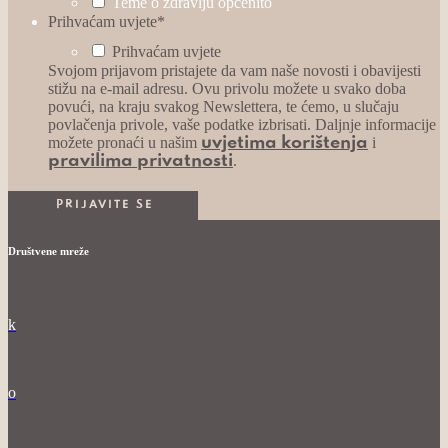
Teme o zdravlju općenito
Prihvaćam uvjete
*
Prihvaćam uvjete
Svojom prijavom pristajete da vam naše novosti i obavijesti
stižu na e-mail adresu. Ovu privolu možete u svako doba
povući, na kraju svakog Newslettera, te ćemo, u slučaju
povlačenja privole, vaše podatke izbrisati. Daljnje informacije
možete pronaći u našim
i
uvjetima korištenja
.
pravilima privatnosti
Društvene mreže
k
o