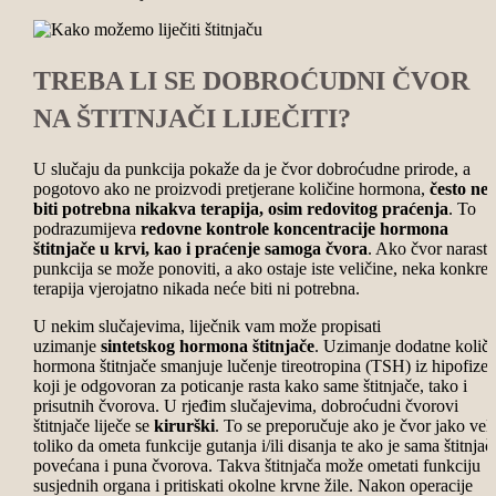
TREBA LI SE DOBROĆUDNI ČVOR
NA ŠTITNJAČI LIJEČITI?
U slučaju da
punkcija pokaže da je čvor dobroćudne prirode,
a
pogotovo ako ne proizvodi pretjerane količine hormona,
često neć
biti potrebna nikakva terapija, osim redovitog praćenja
. To
podrazumijeva
redovne kontrole koncentracije hormona
štitnjače u krvi, kao i praćenje samoga čvora
. Ako čvor naraste
punkcija se može ponoviti, a ako ostaje iste veličine, neka konkret
terapija vjerojatno nikada neće biti ni potrebna.
U nekim slučajevima, liječnik vam može propisati
uzimanje
sintetskog hormona štitnjače
. Uzimanje dodatne količi
hormona štitnjače smanjuje lučenje tireotropina (TSH) iz hipofize,
koji je odgovoran za poticanje rasta kako same štitnjače, tako i
prisutnih čvorova. U rjeđim slučajevima, dobroćudni čvorovi
štitnjače liječe se
kirurški
. To se preporučuje ako je čvor jako veli
toliko da ometa funkcije gutanja i/ili disanja te ako je sama štitnjač
povećana i puna čvorova. Takva štitnjača može ometati funkciju
susjednih organa i pritiskati okolne krvne žile.
Nakon operacije