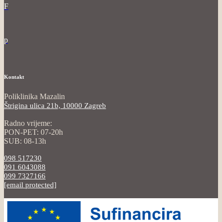
F
p
Kontakt
Poliklinika Mazalin
Štrigina ulica 21b, 10000 Zagreb
Radno vrijeme:
PON-PET: 07-20h
SUB: 08-13h
098 517230
091 6043088
099 7327166
[email protected]