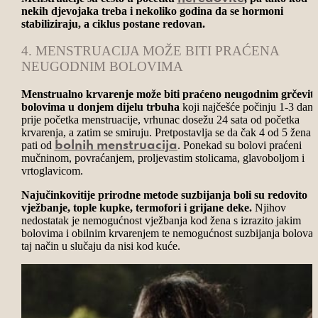
nekih djevojaka treba i nekoliko godina da se hormoni
stabiliziraju, a ciklus postane redovan.
4. MENSTRUACIJA MOŽE BITI PRAĆENA
NEUGODNIM BOLOVIMA
Menstrualno krvarenje može biti praćeno neugodnim grčevit
bolovima u donjem dijelu trbuha
koji najčešće počinju 1-3 dana
prije početka menstruacije, vrhunac dosežu 24 sata od početka
krvarenja, a zatim se smiruju. Pretpostavlja se da čak 4 od 5 žena
pati od
. Ponekad su bolovi praćeni
bolnih menstruacija
mučninom, povraćanjem, proljevastim stolicama, glavoboljom i
vrtoglavicom.
Najučinkovitije prirodne metode suzbijanja boli su redovito
vježbanje, tople kupke, termofori i grijane deke.
Njihov
nedostatak je nemogućnost vježbanja kod žena s izrazito jakim
bolovima i obilnim krvarenjem te nemogućnost suzbijanja bolova 
taj način u slučaju da nisi kod kuće.