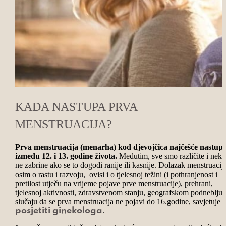
KADA NASTUPA PRVA
MENSTRUACIJA?
Prva menstruacija (menarha) kod djevojčica najčešće nastup
između 12. i 13. godine života.
Međutim, sve smo različite i neka
ne zabrine ako se to dogodi ranije ili kasnije. Dolazak menstruacije
osim o rastu i razvoju, ovisi i o tjelesnoj težini (i pothranjenost i
pretilost utječu na vrijeme pojave prve menstruacije), prehrani,
tjelesnoj aktivnosti, zdravstvenom stanju, geografskom podneblju.
slučaju da se prva menstruacija ne pojavi do 16.godine, savjetuje s
.
posjetiti ginekologa