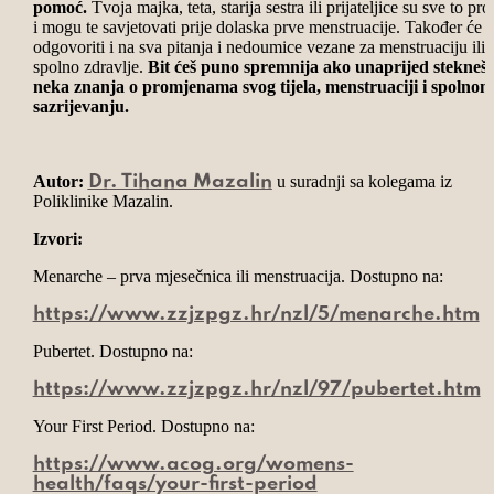
pomoć.
Tvoja majka, teta, starija sestra ili prijateljice su sve to pro
i mogu te savjetovati prije dolaska prve menstruacije. Također će t
odgovoriti i na sva pitanja i nedoumice vezane za menstruaciju ili
spolno zdravlje.
Bit ćeš puno spremnija ako unaprijed stekneš
neka znanja o promjenama svog tijela, menstruaciji i spolnom
sazrijevanju.
Autor:
u suradnji sa kolegama iz
Dr. Tihana Mazalin
Poliklinike Mazalin.
Izvori:
Menarche – prva mjesečnica ili menstruacija. Dostupno na:
https://www.zzjzpgz.hr/nzl/5/menarche.htm
Pubertet. Dostupno na:
https://www.zzjzpgz.hr/nzl/97/pubertet.htm
Your First Period. Dostupno na:
https://www.acog.org/womens-
health/faqs/your-first-period