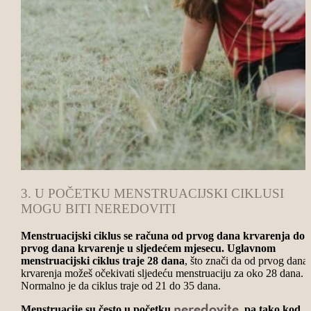
3. U POČETKU MENSTRUACIJSKI CIKLUSI
MOGU BITI NEREDOVITI
Menstruacijski ciklus se računa od prvog dana krvarenja do
prvog dana krvarenje u sljedećem mjesecu. Uglavnom
menstruacijski ciklus traje 28 dana
, što znači da od prvog dana
krvarenja možeš očekivati sljedeću menstruaciju za oko 28 dana.
Normalno je da ciklus traje od 21 do 35 dana.
Menstruacije su često u početku
, pa tako kod
neredovite