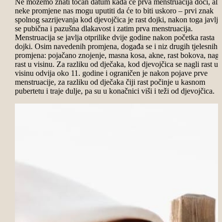
Ne možemo znati točan datum kada će prva menstruacija doći, ali
neke promjene nas mogu uputiti da će to biti uskoro – prvi znak
spolnog sazrijevanja kod djevojčica je rast dojki, nakon toga javlja
se pubična i pazušna dlakavost i zatim prva menstruacija.
Menstruacija se javlja otprilike dvije godine nakon početka rasta
dojki. Osim navedenih promjena, događa se i niz drugih tjelesnih
promjena: pojačano znojenje, masna kosa, akne, rast bokova, nagl
rast u visinu. Za razliku od dječaka, kod djevojčica se nagli rast u
visinu odvija oko 11. godine i ograničen je nakon pojave prve
menstruacije, za razliku od dječaka čiji rast počinje u kasnom
pubertetu i traje dulje, pa su u konačnici viši i teži od djevojčica.