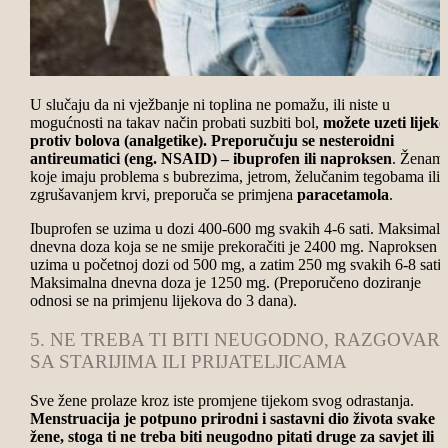
U slučaju da ni vježbanje ni toplina ne pomažu, ili niste u
mogućnosti na takav način probati suzbiti bol,
možete uzeti lijek
protiv bolova (analgetike). Preporučuju se nesteroidni
antireumatici (eng. NSAID) – ibuprofen ili naproksen
. Ženam
koje imaju problema s bubrezima, jetrom, želučanim tegobama ili
zgrušavanjem krvi, preporuča se primjena
paracetamola
.
Ibuprofen se uzima u dozi 400-600 mg svakih 4-6 sati. Maksimaln
dnevna doza koja se ne smije prekoračiti je 2400 mg. Naproksen s
uzima u početnoj dozi od 500 mg, a zatim 250 mg svakih 6-8 sati.
Maksimalna dnevna doza je 1250 mg. (Preporučeno doziranje
odnosi se na primjenu lijekova do 3 dana).
5. NE TREBA TI BITI NEUGODNO, RAZGOVAR
SA STARIJIMA ILI PRIJATELJICAMA
Sve žene prolaze kroz iste promjene tijekom svog odrastanja.
Menstruacija je potpuno prirodni i sastavni dio života svake
žene, stoga ti ne treba biti neugodno pitati druge za savjet ili