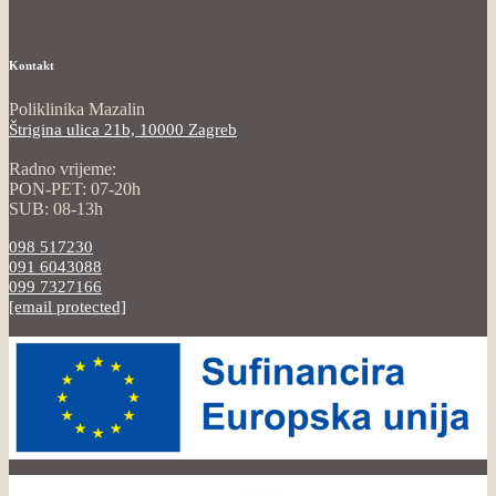
Kontakt
Poliklinika Mazalin
Štrigina ulica 21b, 10000 Zagreb
Radno vrijeme:
PON-PET: 07-20h
SUB: 08-13h
098 517230
091 6043088
099 7327166
[email protected]