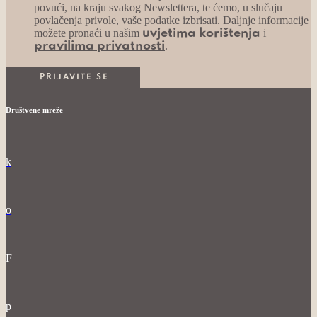
povući, na kraju svakog Newslettera, te ćemo, u slučaju
povlačenja privole, vaše podatke izbrisati. Daljnje informacije
možete pronaći u našim
i
uvjetima korištenja
.
pravilima privatnosti
Društvene mreže
k
o
F
p