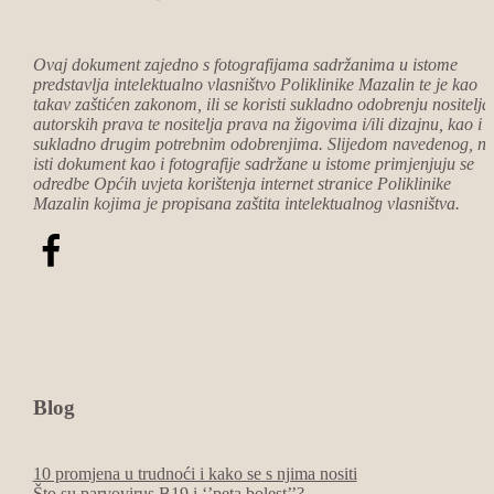
Ovaj dokument zajedno s fotografijama sadržanima u istome
predstavlja intelektualno vlasništvo Poliklinike Mazalin te je kao
takav zaštićen zakonom, ili se koristi sukladno odobrenju nositelja
autorskih prava te nositelja prava na žigovima i/ili dizajnu, kao i
sukladno drugim potrebnim odobrenjima. Slijedom navedenog, n
isti dokument kao i fotografije sadržane u istome primjenjuju se
odredbe Općih uvjeta korištenja internet stranice Poliklinike
Mazalin kojima je propisana zaštita intelektualnog vlasništva.
Blog
10 promjena u trudnoći i kako se s njima nositi
Što su parvovirus B19 i ‘’peta bolest’’?