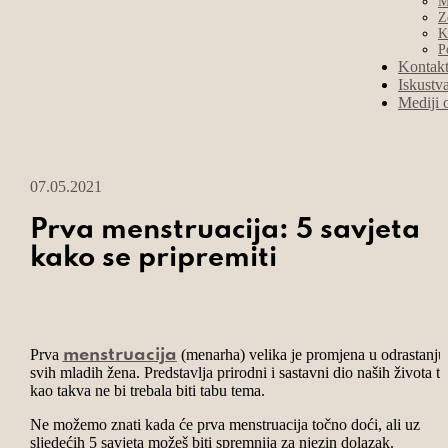
M
Z
K
P
Kontak
Iskustv
Mediji 
07.05.2021
Prva menstruacija: 5 savjeta
kako se pripremiti
Prva
(menarha) velika je promjena u odrastanju
menstruacija
svih mladih žena. Predstavlja prirodni i sastavni dio naših života te
kao takva ne bi trebala biti tabu tema.
Ne možemo znati kada će prva menstruacija točno doći, ali uz
sljedećih 5 savjeta možeš biti spremnija za njezin dolazak.