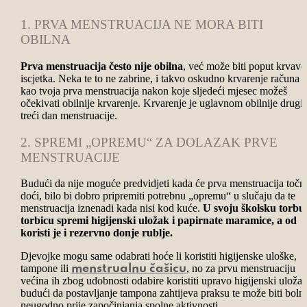
1. PRVA MENSTRUACIJA NE MORA BITI
OBILNA
Prva menstruacija često nije obilna
, već može biti poput krvav
iscjetka. Neka te to ne zabrine, i takvo oskudno krvarenje računa s
kao tvoja prva menstruacija nakon koje sljedeći mjesec možeš
očekivati obilnije krvarenje. Krvarenje je uglavnom obilnije drugi i
treći dan menstruacije.
2. SPREMI „OPREMU“ ZA DOLAZAK PRVE
MENSTRUACIJE
Budući da nije moguće predvidjeti kada će prva menstruacija točn
doći, bilo bi dobro pripremiti potrebnu „opremu“ u slučaju da te
menstruacija iznenadi kada nisi kod kuće.
U svoju školsku torbu i
torbicu spremi higijenski uložak i papirnate maramice, a od
koristi je i rezervno donje rublje.
Djevojke mogu same odabrati hoće li koristiti higijenske uloške,
tampone ili
, no za prvu menstruaciju
menstrualnu čašicu
većina ih zbog udobnosti odabire koristiti upravo higijenski uložak
budući da postavljanje tampona zahtijeva praksu te može biti bolno
neugodno prije započinjanja spolne aktivnosti.