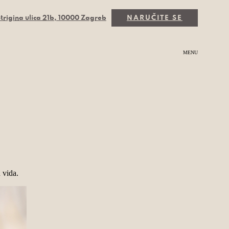
trigina ulica 21b, 10000 Zagreb
NARUČITE SE
MENU
 vida.