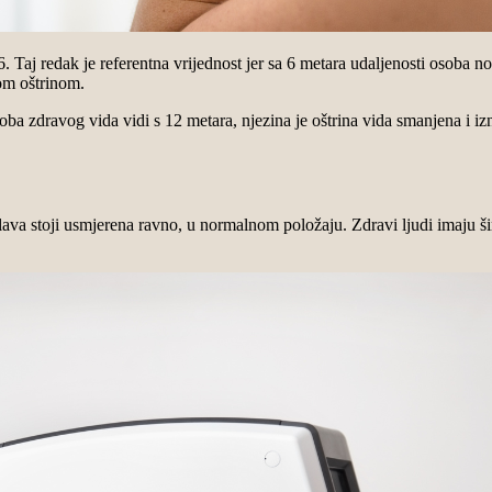
. Taj redak je referentna vrijednost jer sa 6 metara udaljenosti osoba n
nom oštrinom.
ba zdravog vida vidi s 12 metara, njezina je oštrina vida smanjena i iz
va stoji usmjerena ravno, u normalnom položaju. Zdravi ljudi imaju šir