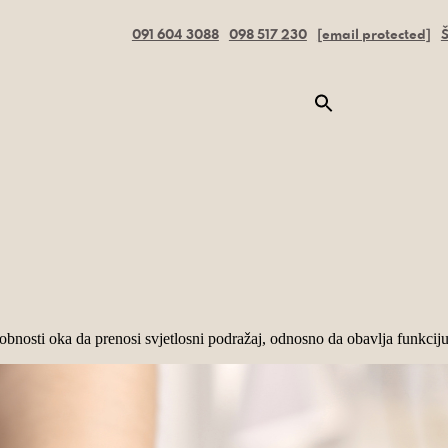
091 604 3088
098 517 230
[email protected]
Š
obnosti oka da prenosi svjetlosni podražaj, odnosno da obavlja funkciju