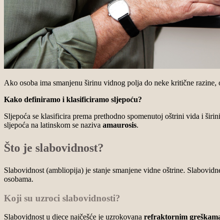
Ako osoba ima smanjenu širinu vidnog polja do neke kritične razine, on
Kako definiramo i klasificiramo sljepoću?
Sljepoća se klasificira prema prethodno spomenutoj oštrini vida i širin
sljepoća na latinskom se naziva
amaurosis
.
Što je slabovidnost?
Slabovidnost (ambliopija) je stanje smanjene vidne oštrine. Slabovidn
osobama.
Koji su uzroci slabovidnosti?
Slabovidnost u djece najčešće je uzrokovana
refraktornim greškam