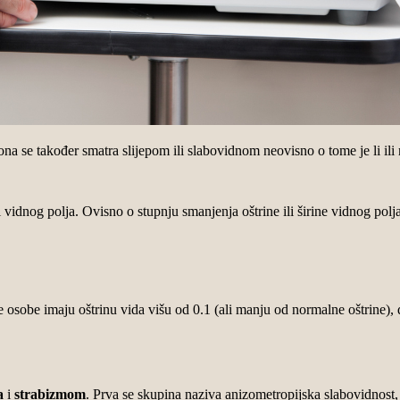
a se također smatra slijepom ili slabovidnom neovisno o tome je li ili 
i vidnog polja. Ovisno o stupnju smanjenja oštrine ili širine vidnog polj
e osobe imaju oštrinu vida višu od 0.1 (ali manju od normalne oštrine)
a
i
strabizmom
. Prva se skupina naziva anizometropijska slabovidnost