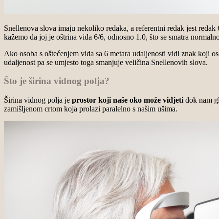
Snellenova slova imaju nekoliko redaka, a referentni redak jest redak 6
kažemo da joj je oštrina vida 6/6, odnosno 1.0, što se smatra normal
Ako osoba s oštećenjem vida sa 6 metara udaljenosti vidi znak koji oso
udaljenost pa se umjesto toga smanjuje veličina Snellenovih slova.
Što je širina vidnog polja?
Širina vidnog polja je
prostor koji naše oko može vidjeti
dok nam gla
zamišljenom crtom koja prolazi paralelno s našim ušima.