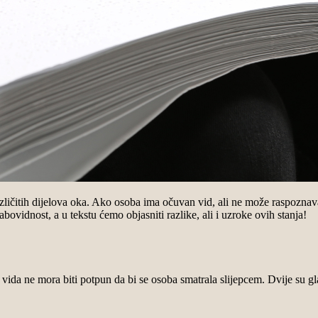
različitih dijelova oka. Ako osoba ima očuvan vid, ali ne može raspozna
labovidnost, a u tekstu ćemo objasniti razlike, ali i uzroke ovih stanja!
?
vida ne mora biti potpun da bi se osoba smatrala slijepcem. Dvije su gla