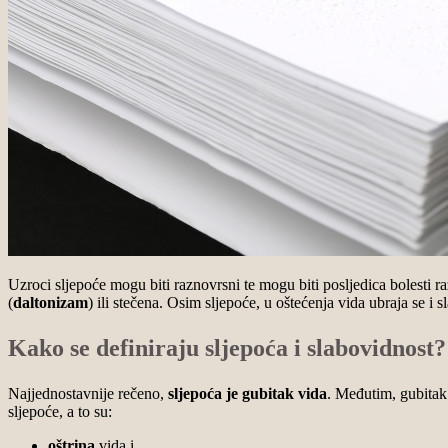
Uzroci sljepoće mogu biti raznovrsni te mogu biti posljedica bolesti 
(
daltonizam
) ili stečena. Osim sljepoće, u oštećenja vida ubraja se i s
Kako se definiraju sljepoća i slabovidnost
Najjednostavnije rečeno,
sljepoća je gubitak vida
. Međutim, gubitak 
sljepoće, a to su:
oštrina
vida i