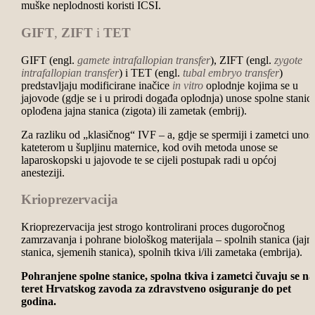
muške neplodnosti koristi ICSI.
GIFT
,
ZIFT
i
TET
GIFT (engl.
gamete intrafallopian transfer
), ZIFT (engl.
zygote
intrafallopian transfer
) i TET (engl.
tubal
embryo transfer
)
predstavljaju modificirane inačice
in vitro
oplodnje kojima se u
jajovode (gdje se i u prirodi događa oplodnja) unose spolne stanice
oplođena jajna stanica (zigota) ili zametak (embrij).
Za razliku od „klasičnog“ IVF – a, gdje se spermiji i zametci unos
kateterom u šupljinu maternice, kod ovih metoda unose se
laparoskopski u jajovode te se cijeli postupak radi u općoj
anesteziji.
Krioprezervacija
Krioprezervacija jest strogo kontrolirani proces dugoročnog
zamrzavanja i pohrane biološkog materijala – spolnih stanica (jajn
stanica, sjemenih stanica), spolnih tkiva i/ili zametaka (embrija).
Pohranjene spolne stanice, spolna tkiva i zametci čuvaju se na
teret Hrvatskog zavoda za zdravstveno osiguranje do pet
godina.