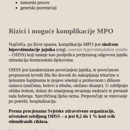
tumorski proces
genetski poremećaji
Rizici i moguće komplikacije MPO
Najčešća, po život opasna, komplikacija MPO jest
sindrom
hiperstimulacije jajnika
(engl.
ovarian hyperstimulation syndro
– OHSS) koji nastaje kao posljedica pretjeranog odgovora jajnika
stimulaciju hormonskim lijekovima.
OHSS jest karakteriziran povećanjem jajnika, te povećanom
propusnosti krvnih žila što dovodi do nakupljanja tekućine u
tjelesnim šupljinama te pojave smetnji u probavnom i dišnom
sustavu (mučnina, bolovi u trbuhu, otežano disanje). U ozbiljnije
obliku bolesti, dolazi do smanjenog stvaranja mokraće te prestank
rada bubrega. Specifičnog lijeka nema. Preporučuje se mirovanje t
po potrebi, hospitalizacija.
Prema procjenama Svjetske zdravstvene organizacije,
učestalost ozbiljnog OHSS – a jest 0,2 do 1 % kod svih
stimuliranih ciklusa.