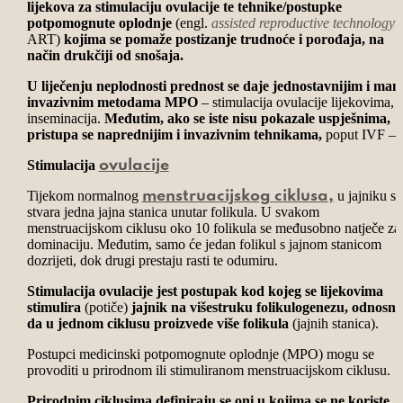
lijekova za stimulaciju ovulacije te tehnike/postupke
potpomognute oplodnje
(engl.
assisted reproductive technology
ART)
kojima se pomaže postizanje trudnoće i porođaja, na
način drukčiji od snošaja.
U liječenju neplodnosti prednost se daje jednostavnijim i man
invazivnim metodama MPO
– stimulacija ovulacije lijekovima,
inseminacija.
Međutim, ako se iste nisu pokazale uspješnima,
pristupa se naprednijim i invazivnim tehnikama,
poput IVF – a
Stimulacija
ovulacije
Tijekom normalnog
u jajniku se
menstruacijskog ciklusa
,
stvara jedna jajna stanica unutar folikula. U svakom
menstruacijskom ciklusu oko 10 folikula se međusobno natječe za
dominaciju. Međutim, samo će jedan folikul s jajnom stanicom
dozrijeti, dok drugi prestaju rasti te odumiru.
Stimulacija ovulacije jest postupak kod kojeg se lijekovima
stimulira
(potiče)
jajnik na višestruku folikulogenezu, odnosno
da u jednom ciklusu proizvede više folikula
(jajnih stanica).
Postupci medicinski potpomognute oplodnje (MPO) mogu se
provoditi u prirodnom ili stimuliranom menstruacijskom ciklusu.
Prirodnim ciklusima definiraju se oni u kojima se ne koriste