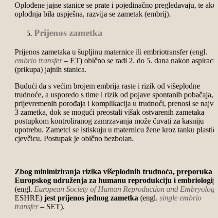
Oplođene jajne stanice se prate i pojedinačno pregledavaju, te ako 
oplodnja bila uspješna, razvija se zametak (embrij).
Prijenos zametka
Prijenos zametaka u šupljinu maternice ili embriotransfer (engl.
embrio transfer
– ET) obično se radi 2. do 5. dana nakon aspiracij
(prikupa) jajnih stanica.
Budući da s većim brojem embrija raste i rizik od višeplodne
trudnoće, a usporedo s time i rizik od pojave spontanih pobačaja,
prijevremenih porođaja i komplikacija u trudnoći, prenosi se najvi
3 zametka, dok se mogući preostali višak ostvarenih zametaka
postupkom kontroliranog zamrzavanja može čuvati za kasniju
upotrebu. Zametci se istiskuju u maternicu žene kroz tanku plastič
cjevčicu. Postupak je obično bezbolan.
Zbog minimiziranja rizika višeplodnih trudnoća, preporuka
Europskog udruženja za humanu reprodukciju i embriologij
(engl.
European Society of Human Reproduction and Embryology
ESHRE)
jest prijenos jednog zametka
(engl.
single embrio
transfer
– SET).