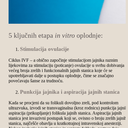
5 ključnih etapa
in vitro
oplodnje:
Stimulacija ovulacije
Ciklus IVF – a obično započinje stimulacijom jajnika raznim
lijekovima za stimulaciju (poticanje) ovulacije u svrhu dobivanja
većeg broja zrelih i funkcionalnih jajnih stanica koje će se
upotrebljavati dalje u postupku oplodnje, čime se značajno
povećavaju šanse za trudnoću.
Punkcija jajnika i aspiracija jajnih stanica
Kada se procjeni da su folikuli dovoljno zreli, pod kontrolom
ultrazvuka, izvodi se transvaginalna (kroz rodnicu) punkcija jajnik
aspiracija (prikupljanje) folikula jajnih stanica. Aspiracija jajnih
stanica jest invazivni postupak koji se, ovisno o broju zrelih jajnih
stanica, najčešće obavlja u kratkotrajnoj intravenskoj anesteziji.