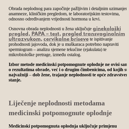
Obrada neplodnog para započinje pažljivim i detaljnim uzimanjem
anamneze, kliničkim pregledom, te laboratorijskim testovima,
odnosno određivanjem vrijednosti hormona u krvi.
Osnovna obrada neplodnosti u žena uključuje
ginekološki
pregled
,
PAPA – test,
pregled transvaginalnim
te ispitivanje
ultrazvukom
,
cervikalne briseve
prohodnosti jajovoda, dok je u muškaraca potrebno napraviti
spermiogram – analizu sjemene tekućine (ejakulata) te
mikrobiološke pretrage, između ostalog.
Izbor metode medicinski potpomognute oplodnje ne ovisi sam
o rezultatima obrade, već i o drugim čimbenicima, od kojih su
najvažniji
–
dob žene, trajanje neplodnosti te opće zdravstven
stanje.
Liječenje neplodnosti metodama
medicinski potpomognute oplodnje
Medicinski potpomognuta oplodnja uključuje primjenu