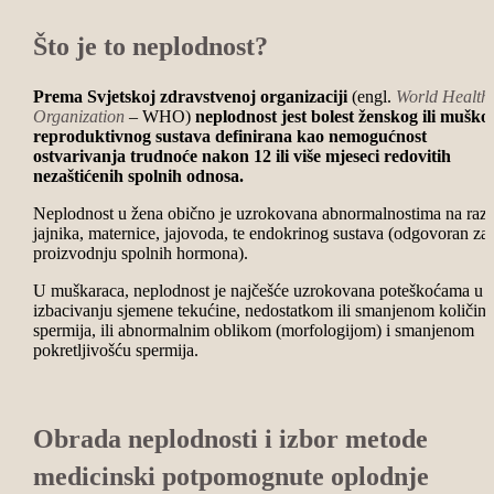
Što je to neplodnost?
Prema Svjetskoj zdravstvenoj organizaciji
(engl.
World Health
Organization
– WHO)
neplodnost jest bolest ženskog ili muško
reproduktivnog sustava definirana kao nemogućnost
ostvarivanja trudnoće nakon 12 ili više mjeseci redovitih
nezaštićenih spolnih odnosa.
Neplodnost u žena obično je uzrokovana abnormalnostima na razi
jajnika, maternice, jajovoda, te endokrinog sustava (odgovoran za
proizvodnju spolnih hormona).
U muškaraca, neplodnost je najčešće uzrokovana poteškoćama u
izbacivanju sjemene tekućine, nedostatkom ili smanjenom količin
spermija, ili abnormalnim oblikom (morfologijom) i smanjenom
pokretljivošću spermija.
Obrada neplodnosti i izbor metode
medicinski potpomognute oplodnje