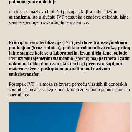
potpomognute oplodnje.
In vitro
jest naziv za biološki postupak koji se odvija
izvan
organizma
, što u slučaju IVF postupka označava oplodnju jajne
stanice spermijem izvan šupljine maternice.
Princip
in vitro
fertilizacije
(IVF)
jest da se transvaginalnom
punkcijom (kroz rodnicu), pod kontrolom ultrazvuka, prikup
jajne stanice koje se u laboratoriju, izvan tijela žene, oplode
(fertiliziraju)
sjemenim stanicama
(spermijima)
partnera i zatim 
nakon nekoliko dana zametak
(embrij)
prenosi u šupljinu
maternice žene, postupkom poznatim pod nazivom
embriotransfer.
Postupak IVF – a može se izvesti pomoću vlastitih ili donorskih
spolnih stanica te sa svježim ili krioprezerviranim jajnim stanicama
spermijima.