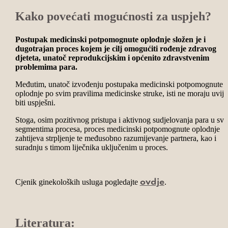
Kako povećati mogućnosti za uspjeh?
Postupak medicinski potpomognute oplodnje složen je i
dugotrajan proces kojem je cilj omogućiti rođenje zdravog
djeteta, unatoč reprodukcijskim i općenito zdravstvenim
problemima para.
Međutim, unatoč izvođenju postupaka medicinski potpomognute
oplodnje po svim pravilima medicinske struke, isti ne moraju uvij
biti uspješni.
Stoga, osim pozitivnog pristupa i aktivnog sudjelovanja para u sv
segmentima procesa, proces medicinski potpomognute oplodnje
zahtijeva strpljenje te međusobno razumijevanje partnera, kao i
suradnju s timom liječnika uključenim u proces.
Cjenik ginekoloških usluga pogledajte
.
ovdje
Literatura: