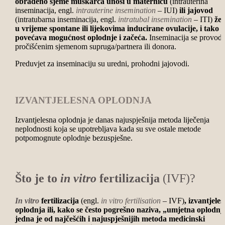
obrađeno sjeme muškarca unosi u maternicu
(intrauterina
inseminacija, engl.
intrauterine insemination
– IUI)
ili jajovod
(intratubarna inseminacija, engl.
intratubal insemination
– ITI)
žen
u vrijeme spontane ili lijekovima inducirane ovulacije, i tako
povećava mogućnost oplodnje i začeća.
Inseminacija se provodi
pročišćenim sjemenom supruga/partnera ili donora.
Preduvjet za inseminaciju su uredni, prohodni jajovodi.
IZVANTJELESNA OPLODNJA
Izvantjelesna oplodnja je danas najuspješnija metoda liječenja
neplodnosti koja se upotrebljava kada su sve ostale metode
potpomognute oplodnje bezuspješne.
Što je to
in vitro
fertilizacija
(IVF)?
In vitro
fertilizacija
(engl.
in vitro fertilisation
– IVF)
,
izvantjele
oplodnja ili, kako se često pogrešno naziva, „umjetna oplodnj
jedna je od najčešćih i najuspješnijih metoda medicinski