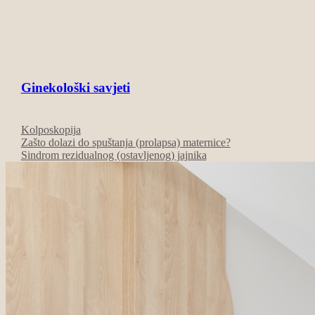
Ginekološki savjeti
Kolposkopija
Zašto dolazi do spuštanja (prolapsa) maternice?
Sindrom rezidualnog (ostavljenog) jajnika