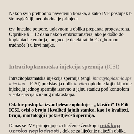
Nakon svih prethodno navedenih koraka, a kako IVF postupak bi
što uspješniji, neophodna je primjena
tzv. lutealne potpore, uglavnom u obliku preparata progesterona.
Otprilike 9 – 12 dana nakon embriotransfera, ako je došlo do
implantacije embrija, moguće je detektirati hCG („hormon
trudnoće“) u krvi majke.
Intracitoplazmatska injekcija spermija
(ICSI)
Intracitoplazmatska injekcija spermija (engl.
intracytoplasmic spe
injection
– ICSI) predstavlja oblik
in
vitro
oplodnje koji uključuje
injekciju jednog spermija izravno u jajnu stanicu pod kontrolom
visokospecijaliziranog mikroskopa.
Odabir postupka izvantjelesne oplodnje
–
„klasični“ IVF ili
ICSI, ovisi o broju i kvaliteti jajnih stanica, kao i o kvaliteti,
broju, morfologiji i pokretljivosti spermija.
Danas se IVF primjenjuje za liječenje ženskog i
muškog
dok se za liječenje najtežih oblika
uzroka neplodnosti
,