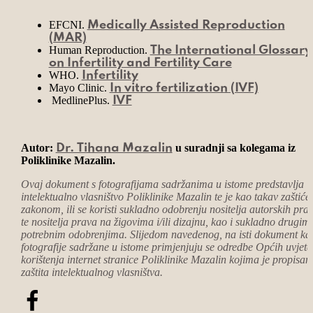
EFCNI.
Medically Assisted Reproduction
(MAR)
Human Reproduction.
The International Glossary
on Infertility and Fertility Care
WHO.
Infertility
Mayo Clinic.
In vitro fertilization (IVF)
MedlinePlus.
IVF
Autor:
u suradnji sa kolegama iz
Dr. Tihana Mazalin
Poliklinike Mazalin.
Ovaj dokument s fotografijama sadržanima u istome predstavlja
intelektualno vlasništvo Poliklinike Mazalin te je kao takav zaštiće
zakonom, ili se koristi sukladno odobrenju nositelja autorskih pra
te nositelja prava na žigovima i/ili dizajnu, kao i sukladno drugim
potrebnim odobrenjima. Slijedom navedenog, na isti dokument kao
fotografije sadržane u istome primjenjuju se odredbe Općih uvjeta
korištenja internet stranice Poliklinike Mazalin kojima je propisan
zaštita intelektualnog vlasništva.