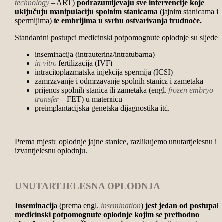
technology
– ART)
podrazumijevaju sve intervencije koje
uključuju manipulaciju spolnim stanicama
(jajnim stanicama i
spermijima)
te embrijima u svrhu ostvarivanja trudnoće.
Standardni postupci medicinski potpomognute oplodnje su sljedeć
inseminacija (intrauterina/intratubarna)
in vitro
fertilizacija (IVF)
intracitoplazmatska injekcija spermija (ICSI)
zamrzavanje i odmrzavanje spolnih stanica i zametaka
prijenos spolnih stanica ili zametaka (engl.
frozen embryo
transfer
– FET) u maternicu
preimplantacijska genetska dijagnostika itd.
Prema mjestu oplodnje jajne stanice, razlikujemo unutartjelesnu i
izvantjelesnu oplodnju.
UNUTARTJELESNA OPLODNJA
Inseminacija
(prema engl.
insemination
)
jest jedan od postupak
medicinski potpomognute oplodnje kojim se prethodno