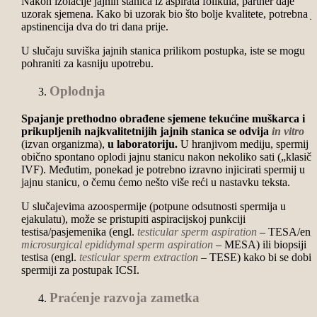
Nakon izolacije jajnih stanica iz aspirata folikula, partner daje
uzorak sjemena. Kako bi uzorak bio što bolje kvalitete, potrebna j
apstinencija dva do tri dana prije.
U slučaju suviška jajnih stanica prilikom postupka, iste se mogu
pohraniti za kasniju upotrebu.
Oplodnja
Spajanje prethodno obrađene sjemene tekućine muškarca i
prikupljenih najkvalitetnijih jajnih stanica se odvija
in vitro
(izvan organizma),
u laboratoriju.
U hranjivom mediju, spermij
obično spontano oplodi jajnu stanicu nakon nekoliko sati („klasičn
IVF). Međutim, ponekad je potrebno izravno injicirati spermij u
jajnu stanicu, o čemu ćemo nešto više reći u nastavku teksta.
U slučajevima azoospermije (potpune odsutnosti spermija u
ejakulatu), može se pristupiti aspiracijskoj punkciji
testisa/pasjemenika (engl.
testicular sperm aspiration
– TESA/engl
microsurgical epididymal sperm aspiration
– MESA) ili biopsiji
testisa (engl.
testicular sperm extraction
– TESE) kako bi se dobili
spermiji za postupak ICSI.
Praćenje razvoja zametka