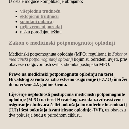
U ostale moguće komplikacije ubrajamo:
višeplodnu trudnoću
ektopičnu trudnoću
spontani pobačaj
prijevremeni porođaj
nisku porođajnu težinu
Zakon o medicinski potpomognutoj oplodnji
Medicinski potpomognuta oplodnja (MPO) regulirana je
Zakonom
medicinski potpomognutoj oplodnji
kojim su određeni uvjeti, prav
obaveze i odgovornosti svih sudionika postupaka MPO.
Pravo na medicinski potpomognutu oplodnju na teret
Hrvatskog zavoda za zdravstveno osiguranje
(HZZO)
ima žen
do navršene 42. godine života.
Liječenje neplodnosti postupcima medicinski potpomognute
oplodnje
(MPO)
na teret Hrvatskog zavoda za zdravstveno
osiguranje obuhvaća četiri pokušaja intrauterine inseminacije
(IUI)
i šest pokušaja izvantjelesne oplodnje
(IVF), uz obavezu 
dva pokušaja budu u prirodnom ciklusu.