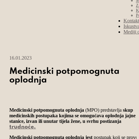
M
Z
K
P
Kontak
Iskustv
Mediji 
16.01.2023
Medicinski potpomognuta
oplodnja
Medicinski potpomognuta oplodnja
(MPO)
predstavlja
skup
medicinskih postupaka kojima se omogućava oplodnja jajne
stanice, izvan ili unutar tijela žene, u svrhu postizanja
trudnoće.
Medicinski potpomognuta oplodnja jest
postupak koji se provo