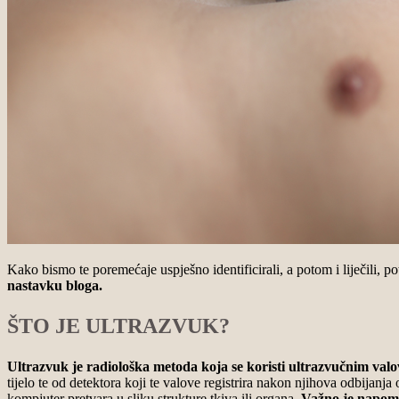
Kako bismo te poremećaje uspješno identificirali, a potom i liječili, p
nastavku bloga.
ŠTO JE ULTRAZVUK?
Ultrazvuk je radiološka metoda koja se koristi ultrazvučnim val
tijelo te od detektora koji te valove registrira nakon njihova odbijanja
kompjuter pretvara u sliku strukture tkiva ili organa.
Važno je napomen