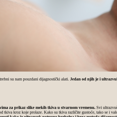
otrebni su nam pouzdani dijagnostički alati.
Jedan od njih je i ultrazvu
ovima za prikaz slike mekih tkiva u stvarnom vremenu.
Svi ultrazvu
 od tkiva kroz koje prolaze. Kako su tkiva različite gustoće, tako se i va
uti kako je ultrazvuk potpuno bezbolna i brza metoda dijagnostike