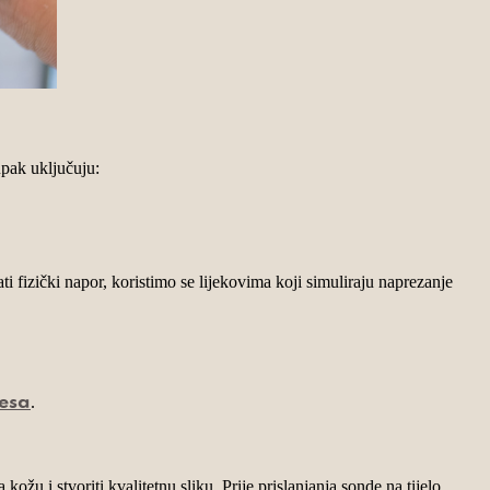
upak uključuju:
ti fizički napor, koristimo se lijekovima koji simuliraju naprezanje
.
resa
žu i stvoriti kvalitetnu sliku. Prije prislanjanja sonde na tijelo