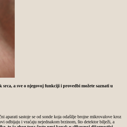
k srca, a sve o njegovoj funkciji i provedbi možete saznati u
čni aparati sastoje se od sonde koja odašilje brojne mikrovalove kroz
lovi odbijaju i vraćaju nejednakom brzinom, što detektor bilježi, a
, te ja zbog toga često prvi korak u slikovnoj dijagnostici