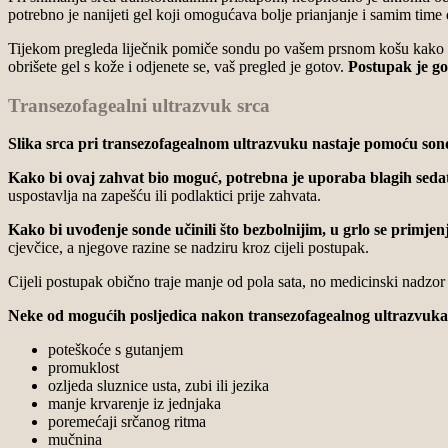
potrebno je nanijeti gel koji omogućava bolje prianjanje i samim time 
Tijekom pregleda liječnik pomiče sondu po vašem prsnom košu kako bi 
obrišete gel s kože i odjenete se, vaš pregled je gotov.
Postupak je go
Transezofagealni ultrazvuk srca
Slika srca pri transezofagealnom ultrazvuku nastaje pomoću son
Kako bi ovaj zahvat bio moguć, potrebna je uporaba blagih seda
uspostavlja na zapešću ili podlaktici prije zahvata.
Kako bi uvođenje sonde učinili što bezbolnijim, u grlo se primjenj
cjevčice, a njegove razine se nadziru kroz cijeli postupak.
Cijeli postupak obično traje manje od pola sata, no medicinski nadzor
Neke od mogućih posljedica nakon transezofagealnog ultrazvuka
poteškoće s gutanjem
promuklost
ozljeda sluznice usta, zubi ili jezika
manje krvarenje iz jednjaka
poremećaji srčanog ritma
mučnina