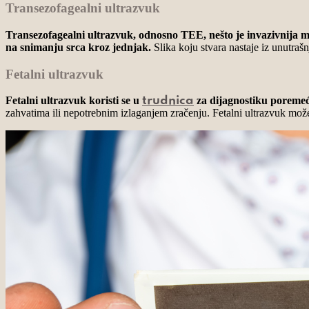
Transezofagealni ultrazvuk
Transezofagealni ultrazvuk, odnosno TEE, nešto je invazivnija me
na snimanju srca kroz jednjak.
Slika koju stvara nastaje iz unutrašnj
Fetalni ultrazvuk
Fetalni ultrazvuk koristi se u
za dijagnostiku poremeća
trudnica
zahvatima ili nepotrebnim izlaganjem zračenju. Fetalni ultrazvuk može 