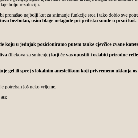
daje bolju rezoluciju.
pronašao najbolji kut za snimanje funkcije srca i tako dobio sve potreb
tovo bezbolan, osim blage nelagode pri pritisku sonde o prsni koš.
de koju u jednjak pozicioniramo putem tanke cjevčice zvane katet
tiva
(lijekova za smirenje)
koji će vas opustiti i oslabiti prirodne ref
uje gel ili sprej s lokalnim anestetikom koji privremeno uklanja osj
 je potreban još neko vrijeme.
 su: