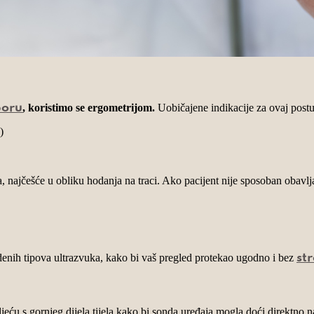
, koristimo se ergometrijom.
Uobičajene indikacije za ovaj post
oru
)
, najčešće u obliku hodanja na traci. Ako pacijent nije sposoban obavlja
nih tipova ultrazvuka, kako bi vaš pregled protekao ugodno i bez
st
ću s gornjeg dijela tijela kako bi sonda uređaja mogla doći direktno na ko