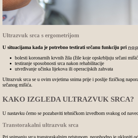
Ultrazvuk srca s ergometrijom
U situacijama kada je potrebno testirati srčanu funkciju pri
nap
bolesti koronarnih krvnih žila (žile koje opskrbljuju srčani mišić
testiranje sposobnosti srca nakon rehabilitacije
utvrđivanje učinka lijekova ili operacijskih zahvata
Ultrazvuk srca se u ovim uvjetima snima prije i poslije fizičkog napora
srčanog mišića.
KAKO IZGLEDA ULTRAZVUK SRCA?
U nastavku ćemo se pozabaviti tehničkom izvedbom svakog od navede
Transtorakalni ultrazvuk srca
Pri snimanju srca transtorakalnim pristupom, neophodno je ukloniti odje