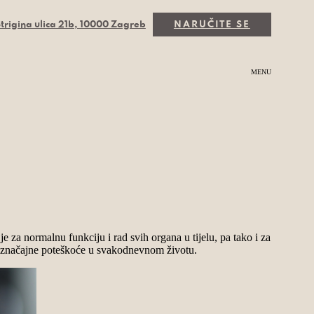
trigina ulica 21b, 10000 Zagreb
NARUČITE SE
MENU
je za normalnu funkciju i rad svih organa u tijelu, pa tako i za
ju značajne poteškoće u svakodnevnom životu.