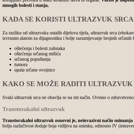
mnogih bolesti i stanja.
KADA SE KORISTI ULTRAZVUK SRCA
Za razliku od ultrazvuka ostalih dijelova tijela, ultrazvuk srca (ehoka
izvrsnim alatom za dijagnostiku i bolje razumijevanje brojnih srčanih b
oštećenja i bolesti zalistaka
oštećenja srčanog mišića
srčanog popuštanja
tumora
upala srčane ovojnice
KAKO SE MOŽE RADITI ULTRAZVUK
Svaki ultrazvuk srca ne obavlja se na isti način. Ovisno o zdravstven
Transtorakalni ultrazvuk
Transtorakalni ultrazvuk osnovni je, neinvazivni način snimanja 
bolju razlučivost dodaje boja vidljiva na snimku, odnosno IV (intraven