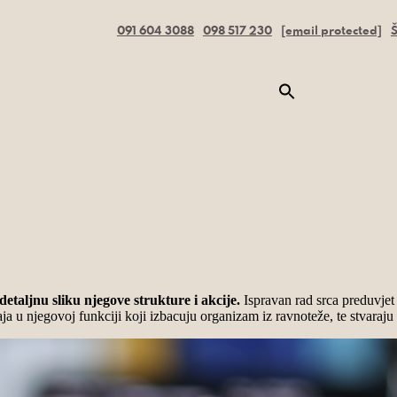
091 604 3088
098 517 230
[email protected]
Š
etaljnu sliku njegove strukture i akcije.
Ispravan rad srca preduvjet 
aja u njegovoj funkciji koji izbacuju organizam iz ravnoteže, te stvara