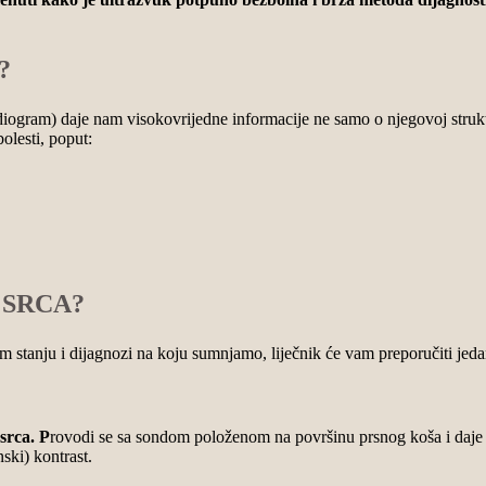
?
rdiogram) daje nam visokovrijedne informacije ne samo o njegovoj struktu
olesti, poput:
 SRCA?
om stanju i dijagnozi na koju sumnjamo, liječnik će vam preporučiti je
srca. P
rovodi se sa sondom položenom na površinu prsnog koša i daje 
ski) kontrast.