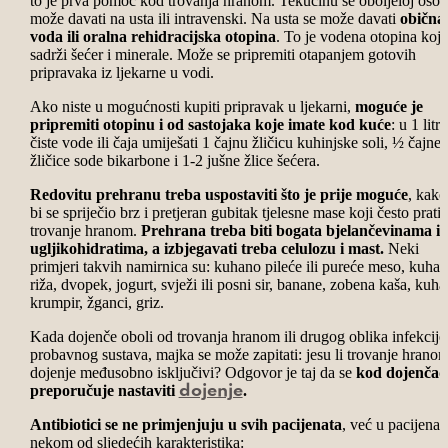
to je prva pomoć kod trovanja hranom. Tekućinu se oboljeloj osob
može davati na usta ili intravenski. Na usta se može davati
obična
voda ili oralna rehidracijska otopina
. To je vodena otopina koja
sadrži šećer i minerale. Može se pripremiti otapanjem gotovih
pripravaka iz ljekarne u vodi.
Ako niste u mogućnosti kupiti pripravak u ljekarni,
moguće je
pripremiti otopinu i od sastojaka koje imate kod kuće
: u 1 litru
čiste vode ili čaja umiješati 1 čajnu žličicu kuhinjske soli, ½ čajne
žličice sode bikarbone i 1-2 jušne žlice šećera.
Redovitu prehranu treba uspostaviti što je prije moguće
, kako
bi se spriječio brz i pretjeran gubitak tjelesne mase koji često prati
trovanje hranom.
Prehrana treba biti bogata bjelančevinama i
ugljikohidratima, a izbjegavati treba celulozu i mast.
Neki
primjeri takvih namirnica su: kuhano pileće ili pureće meso, kuha
riža, dvopek, jogurt, svježi ili posni sir, banane, zobena kaša, kuha
krumpir, žganci, griz.
Kada dojenče oboli od trovanja hranom ili drugog oblika infekcije
probavnog sustava, majka se može zapitati: jesu li trovanje hranom
dojenje međusobno isključivi? Odgovor je taj da se
kod dojenčad
preporučuje nastaviti
.
dojenje
Antibiotici se ne primjenjuju u svih pacijenata
, već u pacijenat
nekom od sljedećih karakteristika: