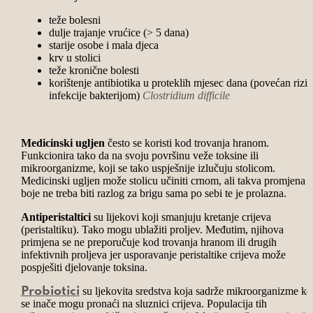
teže bolesni
dulje trajanje vrućice (> 5 dana)
starije osobe i mala djeca
krv u stolici
teže kronične bolesti
korištenje antibiotika u proteklih mjesec dana (povećan rizik
infekcije bakterijom)
Clostridium difficile
Medicinski ugljen
često se koristi kod trovanja hranom.
Funkcionira tako da na svoju površinu veže toksine ili
mikroorganizme, koji se tako uspješnije izlučuju stolicom.
Medicinski ugljen može stolicu učiniti crnom, ali takva promjena
boje ne treba biti razlog za brigu sama po sebi te je prolazna.
Antiperistaltici
su lijekovi koji smanjuju kretanje crijeva
(peristaltiku). Tako mogu ublažiti proljev. Međutim, njihova
primjena se ne preporučuje kod trovanja hranom ili drugih
infektivnih proljeva jer usporavanje peristaltike crijeva može
pospješiti djelovanje toksina.
su ljekovita sredstva koja sadrže mikroorganizme ko
Probiotici
se inače mogu pronaći na sluznici crijeva. Populacija tih