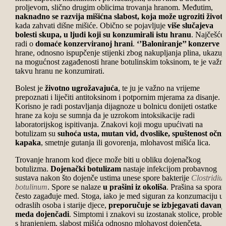
proljevom, slično drugim oblicima trovanja hranom. Međutim,
naknadno se razvija mišićna slabost, koja može ugroziti život
kada zahvati dišne mišiće. Obično se pojavljuje
više slučajeva
bolesti skupa, u ljudi koji su konzumirali istu hranu
. Najčešće 
radi o
domaće konzerviranoj hrani
.
‘’Baloniranje’’ konzerve
hrane, odnosno ispupčenje stijenki zbog nakupljanja plina, ukazuj
na mogućnost zagađenosti hrane botulinskim toksinom, te je važn
takvu hranu ne konzumirati.
Bolest je
životno ugrožavajuća
, te ju je važno na vrijeme
prepoznati i liječiti antitoksinom i potpornim mjerama za disanje.
Korisno je radi postavljanja dijagnoze u bolnicu donijeti ostatke
hrane za koju se sumnja da je uzrokom intoksikacije radi
laboratorijskog ispitivanja. Znakovi koji mogu upućivati na
botulizam su
suhoća usta, mutan vid, dvoslike, spuštenost očni
kapaka
, smetnje gutanja ili govorenja, mlohavost mišića lica.
Trovanje hranom kod djece može biti u obliku dojenačkog
botulizma.
Dojenački botulizam
nastaje infekcijom probavnog
sustava nakon što dojenče ustima unese spore bakterije
Clostridiu
botulinum
. Spore se nalaze
u prašini iz okoliša
. Prašina sa spora
često zagađuje med. Stoga, iako je med siguran za konzumaciju u
odraslih osoba i starije djece,
preporučuje se izbjegavati davanj
meda dojenčadi
. Simptomi i znakovi su izostanak stolice, proble
s hranjenjem, slabost mišića odnosno mlohavost dojenčeta,