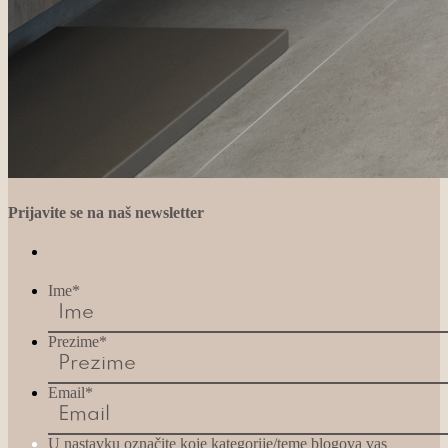
Prijavite se na naš newsletter
Ime
*
Prezime
*
Email
*
U nastavku označite koje kategorije/teme blogova vas