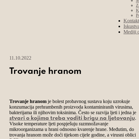
M
Z
K
P
Kontak
Iskustv
Mediji 
11.10.2022
Trovanje hranom
Trovanje hranom
je bolest probavnog sustava koju uzrokuje
konzumacija prehrambenih proizvoda kontaminiranih virusima,
bakterijama ili njihovim toksinima. Često se razvija ljeti i jedna je 
.
stvari o kojima treba voditi brigu na ljetovanju
Visoke temperature ljeti pospješuju razmnožavanje
mikroorganizama u hrani odnosno kvarenje hrane. Međutim, do
trovanja hranom može doći tijekom cijele godine, a virusni oblici