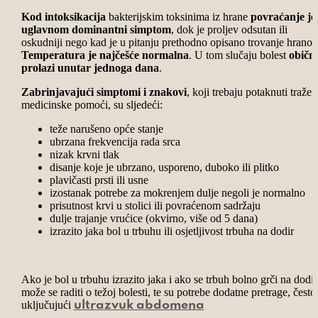
Kod intoksikacija
bakterijskim toksinima iz hrane
povraćanje je
uglavnom dominantni simptom
, dok je proljev odsutan ili
oskudniji nego kad je u pitanju prethodno opisano trovanje hrano
Temperatura je najčešće normalna
. U tom slučaju bolest
običn
prolazi unutar jednoga dana
.
Zabrinjavajući simptomi i znakovi
, koji trebaju potaknuti tražen
medicinske pomoći, su sljedeći:
teže narušeno opće stanje
ubrzana frekvencija rada srca
nizak krvni tlak
disanje koje je ubrzano, usporeno, duboko ili plitko
plavičasti prsti ili usne
izostanak potrebe za mokrenjem dulje negoli je normalno
prisutnost krvi u stolici ili povraćenom sadržaju
dulje trajanje vrućice (okvirno, više od 5 dana)
izrazito jaka bol u trbuhu ili osjetljivost trbuha na dodir
Ako je bol u trbuhu izrazito jaka i ako se trbuh bolno grči na dodir
može se raditi o težoj bolesti, te su potrebe dodatne pretrage, često
uključujući
ultrazvuk abdomena