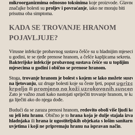
mikroorganizmima odnosno toksinima
koje proizvode. Glavne
značajke bolesti su
proljev i povraćanje
, iako ne moraju biti
prisutna oba simptoma.
KADA SE TROVANJE HRANOM
POJAVLJUJE?
Virusne infekcije probavnog sustava češće su u hladnijim mjeseci
u godini, te se rjeđe prenose hranom, a češće kapljicama sekreta.
Bakterijske infekcije probavnog sustava češće su u toplijim
mjesecima u godini i obično se prenose hranom.
Stoga,
trovanje hranom je bolest s kojem se lako možete susres
na ljetovanju
, uz druge bolesti koje su česte ljeti, poput
ugriza
ili
krpelja
promjena na koži uzrokovanih suncem
Zato je važno znati kako nastojati spriječiti trovanje hranom, te ka
ga liječiti ako do njega dođe.
Budući da se zaraza prenosi hranom,
redovito oboli više ljudi koj
su jeli istu hranu
. Obično je to
hrana koja je dulje stajala izva
hladnjaka
ili
hrana iz ugostiteljskih objekata s lošim sanitarn
uvjetima i koji ne pripremaju hranu na ispravan način
.