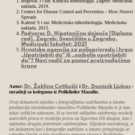
Begovac J i sur. Klinička infektologija. Zagreb: Medicinska
naklada. 2019.
Centers for Disease Control and Prevention – How Norovir
Spreads
Kalenić S i sur. Medicinska mikrobiologija. Medicinska
naklada. 2013.
Podvorec D. Hipotonično dojenče [Diplomsk
rad]. Zagreb: Sveučilište u Zagrebu,
Medicinski fakultet; 2021
Hrvatska agencija za poljoprivredu i hranu
„Upotrijebiti do“ ili „najbolje upotrijebiti
do“? Novi vodič za pomoć proizvođačima
hrane
Autor:
i
u
Dr. Žaklina Cvitkušić
Dr. Dominik Ljubas
suradnji sa kolegama iz Poliklinike Mazalin.
Ovaj dokument zajedno s fotografijama sadržanima u istome
predstavlja intelektualno vlasništvo Poliklinike Mazalin te je kao
takav zaštićen zakonom, ili se koristi sukladno odobrenju nositelja
autorskih prava te nositelja prava na žigovima i/ili dizajnu, kao i
sukladno drugim potrebnim odobrenjima. Slijedom navedenog, n
isti dokument kao i fotografije sadržane u istome primjenjuju se
odredbe Općih uvjeta korištenja internet stranice Poliklinike