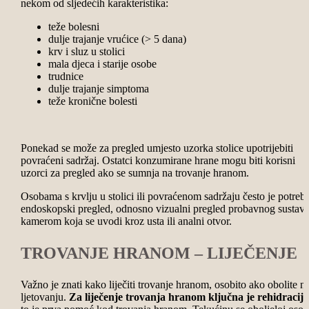
nekom od sljedećih karakteristika:
teže bolesni
dulje trajanje vrućice (> 5 dana)
krv i sluz u stolici
mala djeca i starije osobe
trudnice
dulje trajanje simptoma
teže kronične bolesti
Ponekad se može za pregled umjesto uzorka stolice upotrijebiti
povraćeni sadržaj. Ostatci konzumirane hrane mogu biti korisni
uzorci za pregled ako se sumnja na trovanje hranom.
Osobama s krvlju u stolici ili povraćenom sadržaju često je potreb
endoskopski pregled, odnosno vizualni pregled probavnog sustav
kamerom koja se uvodi kroz usta ili analni otvor.
TROVANJE HRANOM – LIJEČENJE
Važno je znati kako liječiti trovanje hranom, osobito ako obolite n
ljetovanju.
Za liječenje trovanja hranom ključna je rehidracija