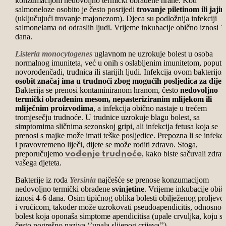
konzumacijom nedovoljno termički obrađene hrane. Kod
salmoneloze osobito je često posrijedi
trovanje piletinom ili jaji
(uključujući trovanje majonezom). Djeca su podložnija infekciji
salmonelama od odraslih ljudi. Vrijeme inkubacije obično iznosi 1
dana.
Listeria monocytogenes
uglavnom ne uzrokuje bolest u osoba
normalnog imuniteta, već u onih s oslabljenim imunitetom, poput
novorođenčadi, trudnica ili starijih ljudi. Infekcija ovom bakterijo
osobit značaj ima u trudnoći zbog mogućih posljedica za dijet
Bakterija se prenosi kontaminiranom hranom, često
nedovoljno
termički obrađenim mesom, nepasteriziranim mlijekom ili
mliječnim proizvodima
, a infekcija obično nastaje u trećem
tromjesečju trudnoće. U trudnice uzrokuje blagu bolest, sa
simptomima sličnima sezonskoj gripi, ali infekcija fetusa koja se
prenosi s majke može imati teške posljedice. Prepozna li se infekci
i pravovremeno liječi, dijete se može roditi zdravo. Stoga,
preporučujemo
, kako biste sačuvali zdrav
vođenje trudnoće
vašega djeteta.
Bakterije iz roda
Yersinia
najčešće se prenose konzumacijom
nedovoljno termički obrađene
svinjetine
. Vrijeme inkubacije obič
iznosi 4-6 dana. Osim tipičnog oblika bolesti obilježenog proljev
i vrućicom, također može uzrokovati pseudoapendicitis, odnosno
bolest koja oponaša simptome apendicitisa (upale crvuljka, koju se
često pogrešno naziva ‘’upala slijepog crijeva’’).