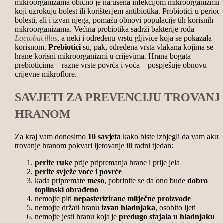
mikroorganizama obično je narušena infekcijom mikroorganizmi
koji uzrokuju bolest ili korištenjem antibiotika. Probiotici u period
bolesti, ali i izvan njega, pomažu obnovi populacije tih korisnih
mikroorganizama. Većina probiotika sadrži bakterije roda
Lactobacillus
, a neki i određenu vrstu gljivice koja se pokazala
korisnom.
Prebiotici
su, pak, određena vrsta vlakana kojima se
hrane korisni mikroorganizmi u crijevima. Hrana bogata
prebioticima – razne vrste povrća i voća – pospješuje obnovu
crijevne mikroflore.
SAVJETI ZA PREVENCIJU TROVANJ
HRANOM
Za kraj vam donosimo
10 savjeta
kako biste izbjegli da vam akut
trovanje hranom pokvari ljetovanje ili radni tjedan:
perite ruke
prije pripremanja hrane i prije jela
perite svježe voće i povrće
kada pripremate
meso
, pobrinite se da ono bude
dobro
toplinski obrađeno
nemojte piti
nepasterizirane mliječne proizvode
nemojte držati hranu
izvan hladnjaka
, osobito ljeti
nemojte jesti hranu koja je
predugo stajala u hladnjaku