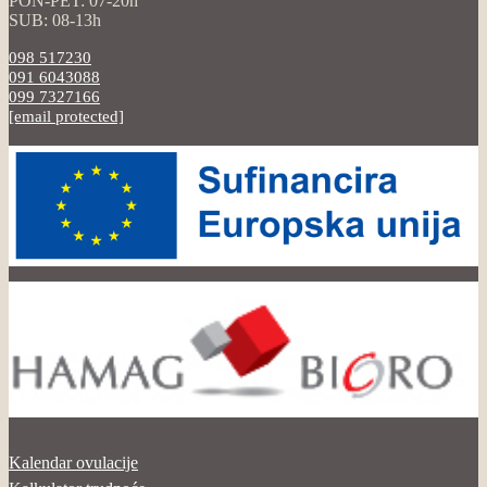
PON-PET: 07-20h
SUB: 08-13h
098 517230
091 6043088
099 7327166
[email protected]
Kalendar ovulacije