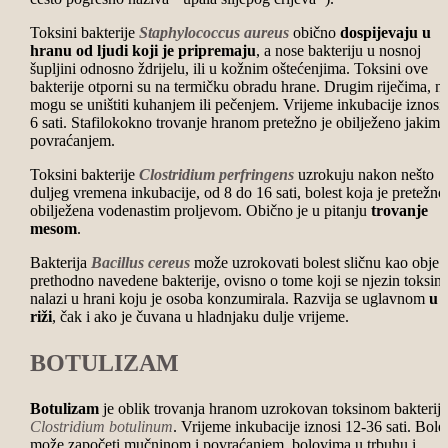
Toksini bakterije
Staphylococcus aureus
obično
dospijevaju u
hranu od ljudi koji je pripremaju
, a nose bakteriju u nosnoj
šupljini odnosno ždrijelu, ili u kožnim oštećenjima. Toksini ove
bakterije otporni su na termičku obradu hrane. Drugim riječima, n
mogu se uništiti kuhanjem ili pečenjem. Vrijeme inkubacije iznosi 
6 sati. Stafilokokno trovanje hranom pretežno je obilježeno jakim
povraćanjem.
Toksini bakterije
Clostridium perfringens
uzrokuju nakon nešto
duljeg vremena inkubacije, od 8 do 16 sati, bolest koja je pretežno
obilježena vodenastim proljevom. Obično je u pitanju
trovanje
mesom
.
Bakterija
Bacillus cereus
može uzrokovati bolest sličnu kao obje
prethodno navedene bakterije, ovisno o tome koji se njezin toksin
nalazi u hrani koju je osoba konzumirala. Razvija se uglavnom
u
riži
, čak i ako je čuvana u hladnjaku dulje vrijeme.
BOTULIZAM
Botulizam
je oblik trovanja hranom uzrokovan toksinom bakterije
Clostridium botulinum
. Vrijeme inkubacije iznosi 12-36 sati. Bole
može započeti mučninom i povraćanjem, bolovima u trbuhu i