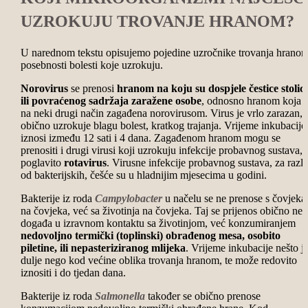
UZROKUJU TROVANJE HRANOM?
U narednom tekstu opisujemo pojedine uzročnike trovanja hranom
posebnosti bolesti koje uzrokuju.
Norovirus
se prenosi
hranom na koju su dospjele čestice stolic
ili povraćenog sadržaja zaražene osobe
, odnosno hranom koja j
na neki drugi način zagađena norovirusom. Virus je vrlo zarazan, a
obično uzrokuje blagu bolest, kratkog trajanja. Vrijeme inkubacije
iznosi između 12 sati i 4 dana. Zagađenom hranom mogu se
prenositi i drugi virusi koji uzrokuju infekcije probavnog sustava,
poglavito
rotavirus
. Virusne infekcije probavnog sustava, za razl
od bakterijskih, češće su u hladnijim mjesecima u godini.
Bakterije iz roda
Campylobacter
u načelu se ne prenose s čovjeka
na čovjeka, već sa životinja na čovjeka. Taj se prijenos obično ne
događa u izravnom kontaktu sa životinjom, već konzumiranjem
nedovoljno termički (toplinski) obrađenog mesa, osobito
piletine, ili nepasteriziranog mlijeka
. Vrijeme inkubacije nešto j
dulje nego kod većine oblika trovanja hranom, te može redovito
iznositi i do tjedan dana.
Bakterije iz roda
Salmonella
također se obično prenose