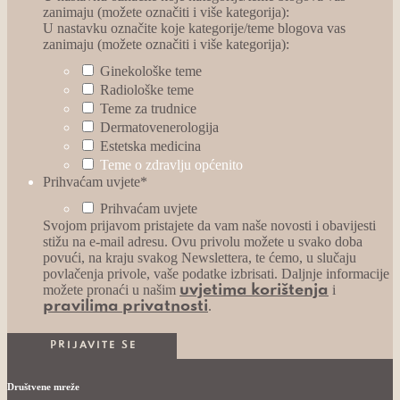
zanimaju (možete označiti i više kategorija):
U nastavku označite koje kategorije/teme blogova vas
zanimaju (možete označiti i više kategorija):
Ginekološke teme
Radiološke teme
Teme za trudnice
Dermatovenerologija
Estetska medicina
Teme o zdravlju općenito
Prihvaćam uvjete
*
Prihvaćam uvjete
Svojom prijavom pristajete da vam naše novosti i obavijesti
stižu na e-mail adresu. Ovu privolu možete u svako doba
povući, na kraju svakog Newslettera, te ćemo, u slučaju
povlačenja privole, vaše podatke izbrisati. Daljnje informacije
možete pronaći u našim
i
uvjetima korištenja
.
pravilima privatnosti
Društvene mreže