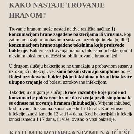
KAKO NASTAJE TROVANJE
HRANOM?
Trovanje hranom može nastati na dva različita načina:
1)
konzumacijom hrane zagađene bakterijama ili virusima
, koji 
zatim umnažaju u probavnom sustavu i uzrokuju infekciju, ili
2)
konzumacijom hrane zagađene toksinima koje proizvode
bakterije
. Bakterijska trovanja hranom, bilo samom bakterijom ili
njezinim toksinom, najčešći su oblik trovanja hranom ljeti.
U drugom slučaju bakterije se ne umnažaju u probavnom sustavu
uzrokujući infekciju, već
sâmi toksini stvaraju simptome
bolesti.
Bolest uzrokovana bakterijskim toksinima u hrani ima kraće
ukupno trajanje
od bolesti uzrokovane infekcijom.
Također, u drugom je slučaju
kraće razdoblje koje prođe od
konzumacije pokvarene hrane do razvoja prvih simptoma koj
se odnose na trovanje hranom (inkubacija)
. Vrijeme inkubacije
kod trovanja toksinima iznosi između 1 i 16 sati. Kod virusne
infekcije iznosi između 12 sati i 4 dana. Kod bakterijskih infekcija
iznosi između 1 i 7 dana, ili više, ovisno o vrsti bakterije.
KOJI MIKROORGANIZMI NAJČEŠĆ