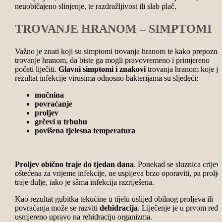
neuobičajeno slinjenje, te razdražljivost ili slab plač.
TROVANJE HRANOM – SIMPTOMI
Važno je znati koji su simptomi trovanja hranom te kako prepoznat
trovanje hranom, da biste ga mogli pravovremeno i primjereno
početi liječiti.
Glavni simptomi i znakovi
trovanja hranom koje je
rezultat infekcije virusima odnosno bakterijama su sljedeći:
mučnina
povraćanje
proljev
grčevi u trbuhu
povišena tjelesna temperatura
Proljev obično traje do tjedan dana
. Ponekad se sluznica crijev
oštećena za vrijeme infekcije, ne uspijeva brzo oporaviti, pa prolje
traje dulje, iako je sâma infekcija razriješena.
Kao rezultat gubitka tekućine u tijelu uslijed obilnog proljeva ili
povraćanja može se razviti
dehidracija
. Liječenje je u prvom redu
usmjereno upravo na rehidraciju organizma.