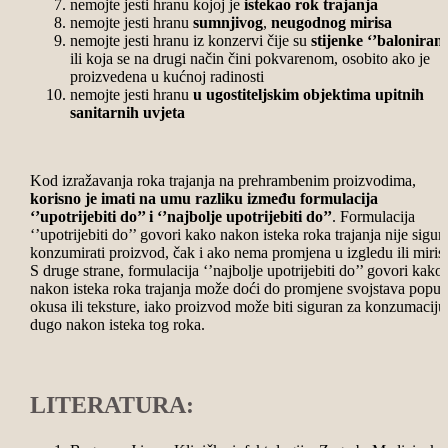
nemojte jesti hranu kojoj je
istekao rok trajanja
nemojte jesti hranu
sumnjivog
,
neugodnog mirisa
nemojte jesti hranu iz konzervi čije su
stijenke ‘’balonirane
ili koja se na drugi način čini pokvarenom, osobito ako je
proizvedena u kućnoj radinosti
nemojte jesti hranu
u ugostiteljskim objektima upitnih
sanitarnih uvjeta
Kod izražavanja roka trajanja na prehrambenim proizvodima,
korisno je imati na umu razliku između formulacija
‘’upotrijebiti do’’ i ‘’najbolje upotrijebiti do’’
. Formulacija
‘’upotrijebiti do’’ govori kako nakon isteka roka trajanja nije sigur
konzumirati proizvod, čak i ako nema promjena u izgledu ili miris
S druge strane, formulacija ‘’najbolje upotrijebiti do’’ govori kako
nakon isteka roka trajanja može doći do promjene svojstava poput
okusa ili teksture, iako proizvod može biti siguran za konzumaciju
dugo nakon isteka tog roka.
LITERATURA: