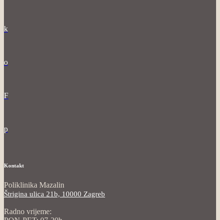
k
o
F
p
Kontakt
Poliklinika Mazalin
Štrigina ulica 21b, 10000 Zagreb
Radno vrijeme: