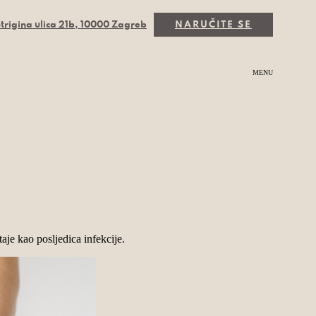
trigina ulica 21b, 10000 Zagreb
NARUČITE SE
MENU
aje kao posljedica infekcije.