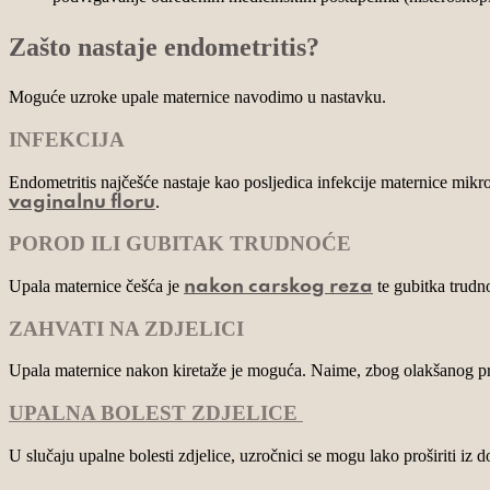
Zašto nastaje endometritis?
Moguće uzroke upale maternice navodimo u nastavku.
INFEKCIJA
Endometritis najčešće nastaje kao posljedica infekcije maternice mik
.
vaginalnu floru
POROD ILI GUBITAK TRUDNOĆE
Upala maternice češća je
te gubitka trudn
nakon carskog reza
ZAHVATI NA ZDJELICI
Upala maternice nakon kiretaže je moguća. Naime, zbog olakšanog prodo
UPALNA BOLEST ZDJELICE
U slučaju upalne bolesti zdjelice, uzročnici se mogu lako proširiti iz 