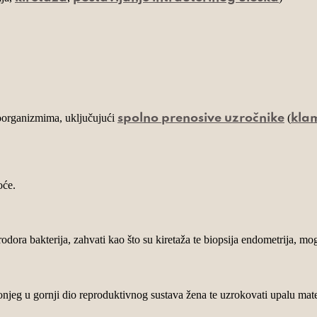
roorganizmima, uključujući
(
spolno prenosive uzročnike
klam
oće.
ra bakterija, zahvati kao što su kiretaža te biopsija endometrija, mogu
donjeg u gornji dio reproduktivnog sustava žena te uzrokovati upalu mater