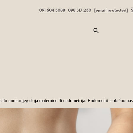
091 604 3088
098 517 230
[email protected]
Š
alu unutarnjeg sloja maternice ili endometrija. Endometritis obično nast