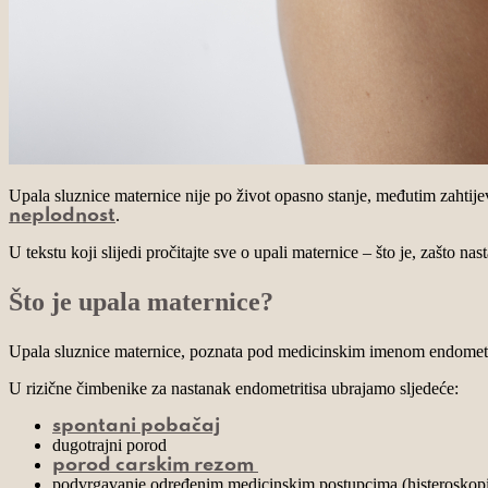
Upala sluznice maternice nije po život opasno stanje, međutim zahti
.
neplodnost
U tekstu koji slijedi pročitajte sve o upali maternice – što je, zašto nast
Što je upala maternice?
Upala sluznice maternice, poznata pod medicinskim imenom endometrit
U rizične čimbenike za nastanak endometritisa ubrajamo sljedeće:
spontani pobačaj
dugotrajni porod
porod carskim rezom
podvrgavanje određenim medicinskim postupcima (histeroskop