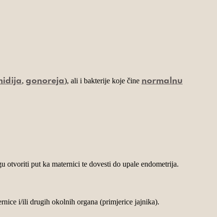
,
), ali i bakterije koje čine
idija
gonoreja
normalnu
 otvoriti put ka maternici te dovesti do upale endometrija.
nice i/ili drugih okolnih organa (primjerice jajnika).