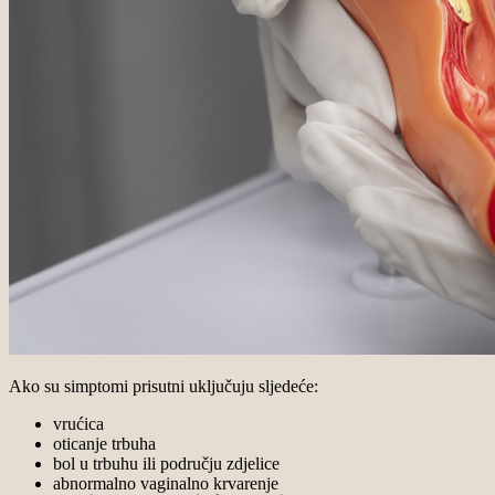
Ako su simptomi prisutni uključuju sljedeće:
vrućica
oticanje trbuha
bol u trbuhu ili području zdjelice
abnormalno vaginalno krvarenje