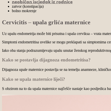
neobičan iscjedak iz rodnice
zatvor (konstipacija)
bolno mokrenje
Cervicitis
–
upala grlića maternice
Uz upalu endometrija može biti prisutna i upala cerviksa – vrata mater
Simptomi endometritisa uvelike se mogu preklapati sa simptomima cerv
Iako oba stanja podrazumijevaju upalu unutar ženskog reproduktivnog s
Kako se postavlja dijagnoza endometritisa?
Dijagnoza upale maternice postavlja se na temelju anamneze, kliničkog
Kako se upala maternice liječi?
S obzirom na to da upala maternice najčešće nastaje kao posljedica bakte