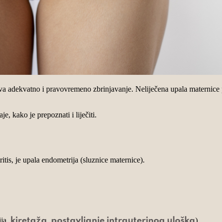
jeva adekvatno i pravovremeno zbrinjavanje. Neliječena upala maternice
aje, kako je prepoznati i liječiti.
is, je upala endometrija (sluznice maternice).
ija,
,
)
kiretaža
postavljanje
intrauterinog uloška